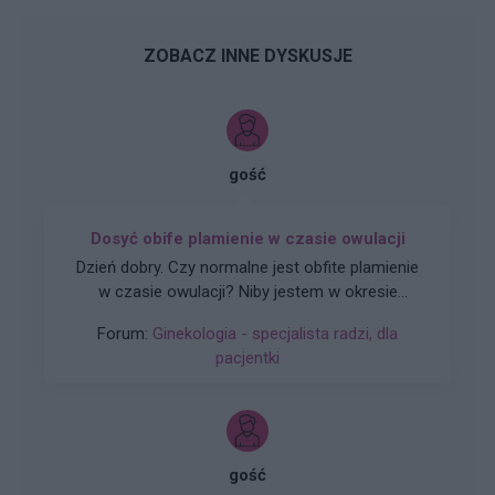
ZOBACZ INNE DYSKUSJE
gość
Dosyć obife plamienie w czasie owulacji
Dzień dobry. Czy normalne jest obfite plamienie
w czasie owulacji? Niby jestem w okresie
owulacji, a dziś rano wyszedł ze mnie spory
Forum:
Ginekologia - specjalista radzi, dla
skrzep krwi i plamie cały czas świeżą krwią.
pacjentki
Czuję w macicy lekkie pieczenie i zastanawiam
się co robić. Nigdy nie miałam takiej sytuacji.
Proszę o poradę na co zwrócić uwagę i czy jest
potrzeba jechacnia do lekarza. 25.05 miałam
wizytę u ginekologa, gdzie robione było również
gość
USG i wszystkie badania były ok.