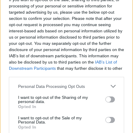
a we wtorek jak się zorientowałam to wzięłam
processing of your personal or sensitive information for
dwie. Moje pytanie brzmi jakie jest ryzyko ciąży
targeted advertising by us, please use the below opt-out
w tym przypadku biorąc pod uwagę ten
gość
section to confirm your selection. Please note that after your
stosunek z czwartku.
opt-out request is processed you may continue seeing
interest-based ads based on personal information utilized by
Macica
us or personal information disclosed to third parties prior to
Witam od miesiąca wystaje mi coś z pochwy
your opt-out. You may separately opt-out of the further
myślę że to macica nie mogę utrzymać moczu
disclosure of your personal information by third parties on the
czy będzie konieczny zabieg
IAB’s list of downstream participants. This information may
Forum:
Ginekologia - forum dla rodziny i
also be disclosed by us to third parties on the
IAB’s List of
pacjentki
Downstream Participants
that may further disclose it to other
third parties.
Personal Data Processing Opt Outs
POWIĄZANE
I want to opt-out of the Sharing of my
personal data.
Tematy
miesiączka
antykoncepcja
ginekologia
Opted In
ciąża
test ciążowy
okres
I want to opt-out of the Sale of my
Personal Data.
Opted In
Reklama: