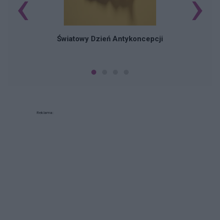
‹
›
Ś
Światowy Dzień Antykoncepcji
Reklama: