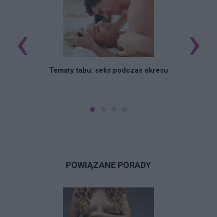
‹
›
O
Tematy tabu: seks podczas okresu
POWIĄZANE PORADY