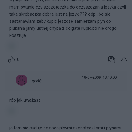
wydaje sie czysty, ale na koncu niego jest jeszcze biale,
mam pytanie czy szczoteczka do oczyszczania jezyka czyli
taka skrobaczka dobra jest na jezyk ??? odp , bo sie
zastanawiam zeby kupic jeszcze zamierzam plyn do
plukania jamy ustnej chyba z colgate kupic,bo nie drogo
kosztuje
0
18-07-2009, 18:40:00
gość
rób jak uważasz
ja tam nie cuduje ze specjalnymi szczoteczkami i płynami