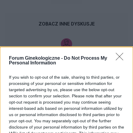
ZOBACZ INNE DYSKUSJE
xyz2345
Forum Ginekologiczne -
Do Not Process My
Personal Information
Krostka na wardze sromowej
If you wish to opt-out of the sale, sharing to third parties, or
Wyskoczył mi taki guzek na wardze sromowej
processing of your personal or sensitive information for
mniejszej, w dotyku jest to mała kulka która boli
targeted advertising by us, please use the below opt-out
gdy się dotyka. Co to może być ? Czy to źle
section to confirm your selection. Please note that after your
Forum:
Ginekologia - forum dla rodziny i
wygląda?
opt-out request is processed you may continue seeing
pacjentki
interest-based ads based on personal information utilized by
us or personal information disclosed to third parties prior to
your opt-out. You may separately opt-out of the further
disclosure of your personal information by third parties on the