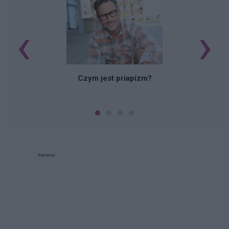
‹
›
Czym jest priapizm?
Reklama: