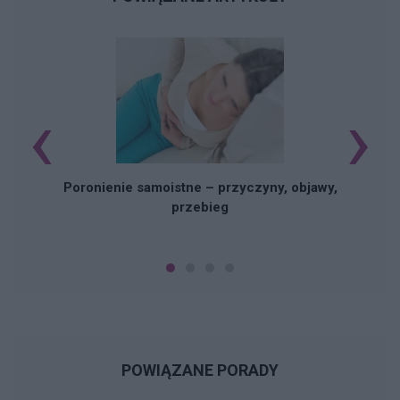
‹
›
U
Poronienie samoistne – przyczyny, objawy,
przebieg
POWIĄZANE PORADY