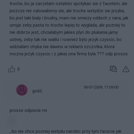
troche, bo ja zaczelam ostatnio spotykac sie z facetem, ale
jeszcze nie calowalismy sie, ale troche wstydze sie jezyka,
bo jest taki bialy i brudny, mam nie smiezy oddech z rana, jak
umyje zeby pasta to troche lepiej to wyglada, ale pozniej to
nie dobrze jest, chcialabym jakies plyn do plukania jamy
ustnej, zeby tak nie walilo i rowniez bylo jezyk czyscic, bo
widzialam chyba nie dawno w reklami szczotka, ktora
mozna jezyk czyscic i z jakiej ona firmy byla ??? odp prosze
0
18-07-2009, 17:09:00
gość
prosze odpiscie mi
, bo nie chce pozniej wstydu narobic przy tym facecie jak