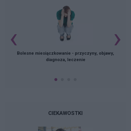
‹
›
N
Bolesne miesiączkowanie - przyczyny, objawy,
diagnoza, leczenie
CIEKAWOSTKI