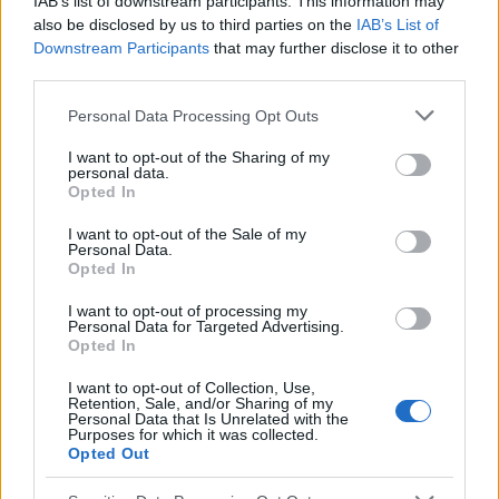
IAB’s list of downstream participants. This information may
gość
also be disclosed by us to third parties on the
IAB’s List of
Downstream Participants
that may further disclose it to other
third parties.
Obtarcie blon sluzowych pochwy
Obtarcie blon sluzowych pochwy podczas
Personal Data Processing Opt Outs
seksu.Krew poleciala i jest pieczenie podczas
sikania i napuchniete .Jaka masc albo zel
I want to opt-out of the Sharing of my
personal data.
Forum:
Ginekologia - forum dla rodziny i
pomoze na ta dolegliwość?.
Opted In
pacjentki
I want to opt-out of the Sale of my
Personal Data.
Opted In
I want to opt-out of processing my
gość
Personal Data for Targeted Advertising.
Opted In
Macica
I want to opt-out of Collection, Use,
Retention, Sale, and/or Sharing of my
Witam od miesiąca wystaje mi coś z pochwy
Personal Data that Is Unrelated with the
myślę że to macica nie mogę utrzymać moczu
Purposes for which it was collected.
Opted Out
czy będzie konieczny zabieg
Forum:
Ginekologia - forum dla rodziny i