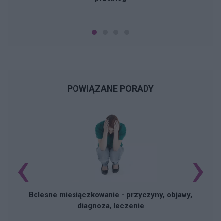
POWIĄZANE PORADY
‹
›
N
Bolesne miesiączkowanie - przyczyny, objawy,
diagnoza, leczenie