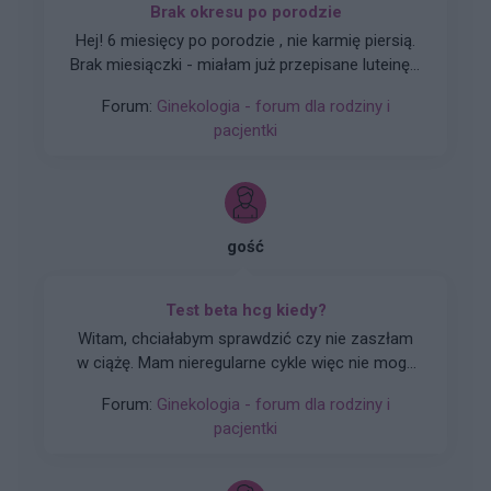
Brak okresu po porodzie
Hej! 6 miesięcy po porodzie , nie karmię piersią.
Brak miesiączki - miałam już przepisane luteinę l,
która nie wywołała okresu a następnie plastry
Forum:
Ginekologia - forum dla rodziny i
systen 50 i ponownie luteinę, które również
pacjentki
okresu nie wywołały. Plastry odklejały się.
Miałam wykonane badania hormonalne i
wyszedł bardzo niski poziom estrogenow. Około
14. Co teraz?
gość
Test beta hcg kiedy?
Witam, chciałabym sprawdzić czy nie zaszłam
w ciążę. Mam nieregularne cykle więc nie mogę
stwierdzić czy doszło do owulacji, jestem w 22
Forum:
Ginekologia - forum dla rodziny i
dniu cyklu czy zrobienie takiego testu w tym
pacjentki
czasie da mi prawdziwy wynik żeby się nie
stresować na zapas czy w jakim czasie zrobić
taki test?