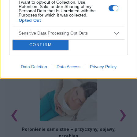
I want to opt-out of Collection, Use,
Retention, Sale, and/or Sharing of my
Personal Data that Is Unrelated with the
Purposes for which it was collected.
Opted Out
Sensitive Data Processing Opt Outs
CONFIRM
POWIĄZANE ARTYKUŁY
Data Deletion
Data Access
Privacy Policy
‹
›
U
Poronienie samoistne – przyczyny, objawy,
przebieg