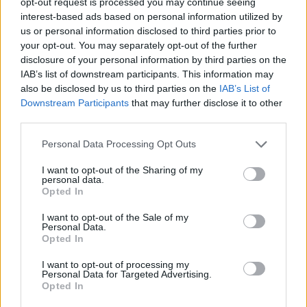
pomoze na ta dolegliwość?.
opt-out request is processed you may continue seeing
pacjentki
interest-based ads based on personal information utilized by
us or personal information disclosed to third parties prior to
your opt-out. You may separately opt-out of the further
disclosure of your personal information by third parties on the
POWIĄZANE
IAB’s list of downstream participants. This information may
also be disclosed by us to third parties on the
IAB’s List of
Tematy
przezierność karkowa
spirala
Downstream Participants
that may further disclose it to other
third parties.
embolizacja mięśniaków macicy
ropień gruczołu bartholina
opryszczka
Personal Data Processing Opt Outs
I want to opt-out of the Sharing of my
personal data.
Reklama:
Opted In
I want to opt-out of the Sale of my
Personal Data.
Opted In
I want to opt-out of processing my
Personal Data for Targeted Advertising.
Opted In