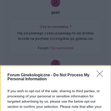
gość
Czy to normalne ?
Hej od pewnego czasu pojawiają mi sie drobne
krostki na pochwie szczególnie po goleniu nie
wiem czy to wina maszynki...
Forum:
Dla nastolatek
gość
Forum Ginekologiczne -
Do Not Process My
Personal Information
Obtarcie blon sluzowych pochwy
If you wish to opt-out of the sale, sharing to third parties, or
Obtarcie blon sluzowych pochwy podczas
processing of your personal or sensitive information for
seksu.Krew poleciala i jest pieczenie podczas
targeted advertising by us, please use the below opt-out
sikania i napuchniete .Jaka masc albo zel
section to confirm your selection. Please note that after your
Forum:
Ginekologia - forum dla rodziny i