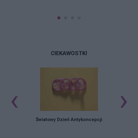
CIEKAWOSTKI
‹
›
Ś
Światowy Dzień Antykoncepcji