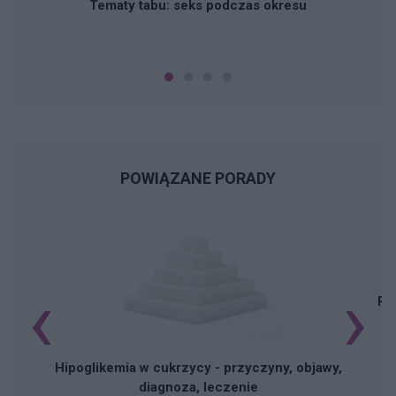
Tematy tabu: seks podczas okresu
POWIĄZANE PORADY
‹
›
Pi
Hipoglikemia w cukrzycy - przyczyny, objawy,
diagnoza, leczenie