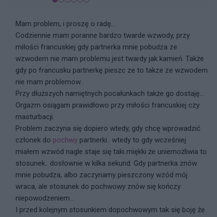
Mam problem, i proszę o radę...
Codziennie mam poranne bardzo twarde wzwody, przy
miłości francuskiej gdy partnerka mnie pobudza ze
wzwodem nie mam problemu jest twardy jak kamień. Także
gdy po francusku partnerkę pieszc ze to takze ze wzwodem
nie mam problemow..
Przy dłuższych namiętnych pocałunkach także go dostaję...
Orgazm osiągam prawidłowo przy miłości francuskiej czy
masturbacji.
Problem zaczyna się dopiero wtedy, gdy chcę wprowadzić
członek do
pochwy
partnerki.. wtedy to gdy wcześniej
miałem wzwód nagle staje się taki miękki że uniemożliwia to
stosunek.. dosłownie w kilka sekund. Gdy partnerka znów
mnie pobudza, albo zaczynamy pieszczony wzód mój
wraca, ale stosunek do pochwowy znów się kończy
niepowodzeniem...
I przed kolejnym stosunkiem dopochwowym tak się boję że