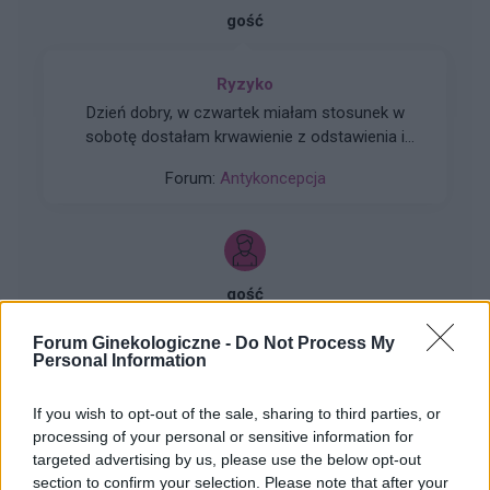
gość
Ryzyko
Dzień dobry, w czwartek miałam stosunek w
sobotę dostałam krwawienie z odstawienia i
trwało do poniedziałku. W niedzielę zaczęłam
Forum:
Antykoncepcja
nowe opakowanie tabletek pierwsza wzięłam
prawidłowo drogiej w poniedziałek zapomniałam
a we wtorek jak się zorientowałam to wzięłam
dwie. Moje pytanie brzmi jakie jest ryzyko ciąży
w tym przypadku biorąc pod uwagę ten
gość
stosunek z czwartku.
Forum Ginekologiczne -
Do Not Process My
Tabletka dzień po
Personal Information
Dzień dobry jaka jest szansa zajścia w ciążę trzy
dni przed owulacja? Czy w takim wypadku
If you wish to opt-out of the sale, sharing to third parties, or
zadziała tabletka dzień po? Partner nie ma
processing of your personal or sensitive information for
Forum:
Ginekologia - specjalista radzi, dla
pewności czy z prezerwatywy coś się nie
targeted advertising by us, please use the below opt-out
pacjentki
dostało Pozdrawiam
section to confirm your selection. Please note that after your