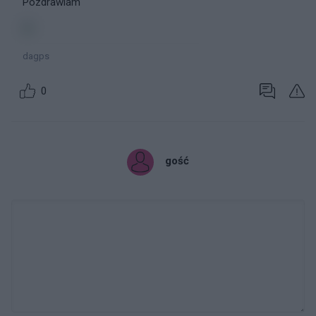
Pozdrawiam
dagps
0
gość