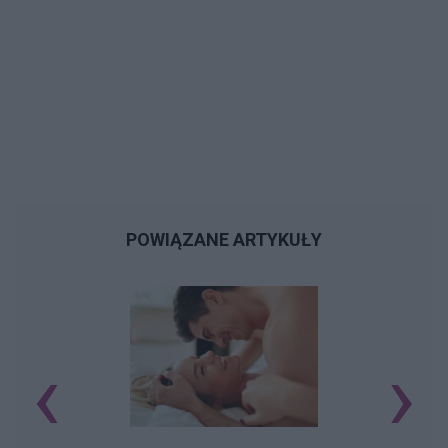
POWIĄZANE ARTYKUŁY
‹
›
O