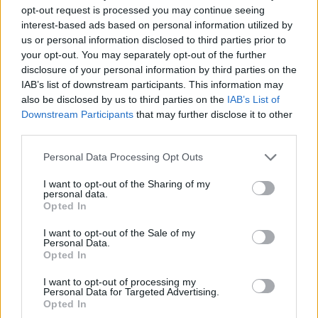
opt-out request is processed you may continue seeing
interest-based ads based on personal information utilized by
us or personal information disclosed to third parties prior to
your opt-out. You may separately opt-out of the further
gość
disclosure of your personal information by third parties on the
IAB’s list of downstream participants. This information may
also be disclosed by us to third parties on the
IAB’s List of
Wysypka
Downstream Participants
that may further disclose it to other
Witam, od kilku dni borykam się ze swędzeniem,
third parties.
pieczeniem podczas oddawania moczu. Dziś
postanowiłam tam zerknąć i sytuacja wygląda
Personal Data Processing Opt Outs
Forum:
Ginekologia - specjalista radzi, dla
tak jak na zdjęciu. Czy może ktoś wie, co to
I want to opt-out of the Sharing of my
pacjentki
może być?
personal data.
Opted In
I want to opt-out of the Sale of my
Personal Data.
Opted In
gość
I want to opt-out of processing my
Personal Data for Targeted Advertising.
Dziwne plamienia
Opted In