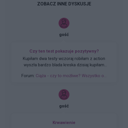
ZOBACZ INNE DYSKUSJE
gość
Czy ten test pokazuje pozytywny?
Kupiłam dwa testy wczoraj robiłam z action
wyszła bardzo blada kreska dzisiaj kupiłam
płytkowy ten który podsyłam.Czy ten test jest
Forum:
Ciąża - czy to możliwe? Wszystko o...
pozytywny czy to kreska parowa
gość
Krwawienie