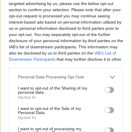
targeted advertising by us, please use the below opt-out
chaotycznie.
section to confirm your selection. Please note that after your
Śluz z krwia
opt-out request is processed you may continue seeing
Witam. Jestem w 6 tygodniu ciąży. I w sobotę
interest-based ads based on personal information utilized by
zauważyłam śluz z krwią na papierze
us or personal information disclosed to third parties prior to
toaletowym. Podczas badania 26.01 okazało się
your opt-out. You may separately opt-out of the further
Forum:
Ciąża - czy to możliwe? Wszystko o...
że mam nadżerkę. Nie mam boleści brzucha.
disclosure of your personal information by third parties on the
Czy to jest powód do zmartwien. W sobotę
IAB’s list of downstream participants. This information may
miałam USG pierwsze i jeszcze pęcherzyk był za
also be disclosed by us to third parties on the
IAB’s List of
mały 5,5mm. I od czego może tak się dziać.
Downstream Participants
that may further disclose it to other
POWIĄZANE
third parties.
Tematy
antykoncepcja
metody antykoncepcyjne
Personal Data Processing Opt Outs
tabletka antykoncepcyjna
plastry antykoncepcyjne
I want to opt-out of the Sharing of my
wkładka wewnątrzmaciczna
przerwatywa
personal data.
Opted In
I want to opt-out of the Sale of my
Reklama:
Personal Data.
Opted In
I want to opt-out of processing my