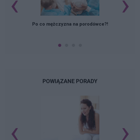
‹
›
M
Po co mężczyzna na porodówce?!
POWIĄZANE PORADY
‹
›