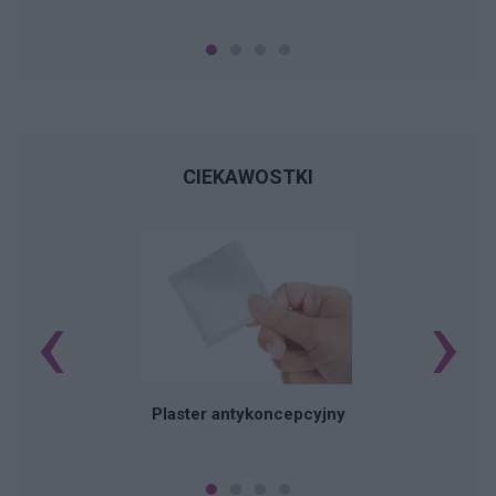
CIEKAWOSTKI
‹
›
B
Plaster antykoncepcyjny