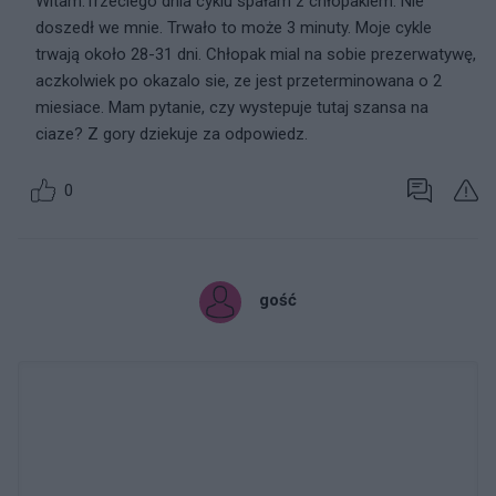
Witam.Trzeciego dnia cyklu spałam z chłopakiem. Nie
doszedł we mnie. Trwało to może 3 minuty. Moje cykle
trwają około 28-31 dni. Chłopak mial na sobie prezerwatywę,
aczkolwiek po okazalo sie, ze jest przeterminowana o 2
miesiace. Mam pytanie, czy wystepuje tutaj szansa na
ciaze? Z gory dziekuje za odpowiedz.
0
gość