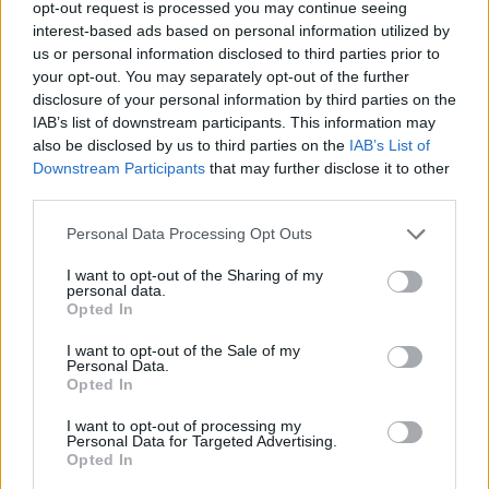
Wczoraj po raz pierwszy zaaplikowałam krążek
opt-out request is processed you may continue seeing
tabletki przeciw krwotoczne (które mi nie
Nuvaring i krwawienie miesiączkowe ustało. Czy
interest-based ads based on personal information utilized by
pomogły ) i kazał przyjść za miesiąc . Po czym
to normalne?
us or personal information disclosed to third parties prior to
udałam się na kolejną wizytę i doktor
Forum:
Antykoncepcja
your opt-out. You may separately opt-out of the further
powiedziała że zmieni mi tabelki antykoncepcja
disclosure of your personal information by third parties on the
na kelzy ( również bez zmian dalej krwawie ) .
IAB’s list of downstream participants. This information may
Nie wiem do kogo ma się udać po pomoc i jak
also be disclosed by us to third parties on the
IAB’s List of
POWIĄZANE
sobie z tym poradzić ostatnio zauważyłam że
Downstream Participants
that may further disclose it to other
tej krwi jest zawsze więcej . Dodam również że
third parties.
Tematy
ciąża
test ciążowy
badanie usg
bolą mnie cały czas piersi . Przepraszam że tak
chaotycznie.
Personal Data Processing Opt Outs
dziecko
zapłodnienie
antykoncepcja
I want to opt-out of the Sharing of my
personal data.
Reklama:
Opted In
I want to opt-out of the Sale of my
Personal Data.
Opted In
I want to opt-out of processing my
Personal Data for Targeted Advertising.
Opted In