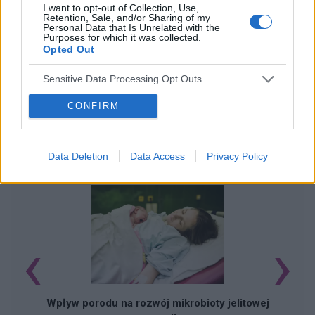
I want to opt-out of Collection, Use,
Retention, Sale, and/or Sharing of my
Personal Data that Is Unrelated with the
Purposes for which it was collected.
Opted Out
Sensitive Data Processing Opt Outs
CONFIRM
POWIĄZANE ARTYKUŁY
Data Deletion
Data Access
Privacy Policy
‹
›
Wpływ porodu na rozwój mikrobioty jelitowej