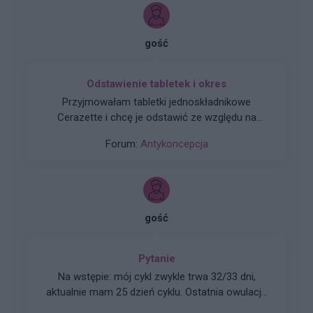
gość
Odstawienie tabletek i okres
Przyjmowałam tabletki jednoskładnikowe
Cerazette i chcę je odstawić ze względu na
ciągłe krwawienie. Po jakim czasie pojawił sie u
Forum:
Antykoncepcja
was okres?
gość
Pytanie
Na wstępie: mój cykl zwykle trwa 32/33 dni,
aktualnie mam 25 dzień cyklu. Ostatnia owulacja
prawdopodobnie 9/10 lutego ( patrząc po sluzie