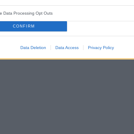
ve Data Processing Opt Outs
CONFIRM
y
warga sromowa
opryszczka
Data Deletion
Data Access
Privacy Policy