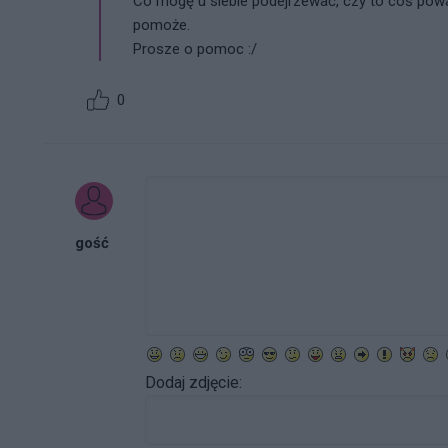
Co mogę u siebie podejrzewać, czy to coś pow
pomoże.
Prosze o pomoc :/
0
gość
Dodaj zdjęcie: