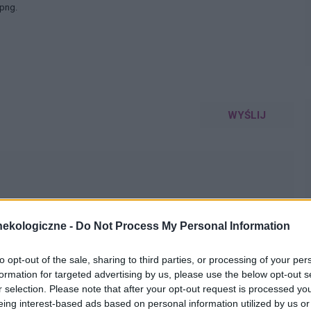
 png.
WYŚLIJ
ekologiczne -
Do Not Process My Personal Information
esie powinno być sucho w pochwie prawda? A mi i
to opt-out of the sale, sharing to third parties, or processing of your per
op leci sluz z pochwy. Wargi są zaczerwienione cały czas
formation for targeted advertising by us, please use the below opt-out s
ki, szklisty, jak się podcieram to papier jest po prostu w
r selection. Please note that after your opt-out request is processed y
ajtki są momentalnie mokre a nie chve nosisz cały
eing interest-based ads based on personal information utilized by us or
 któraś podobnie?