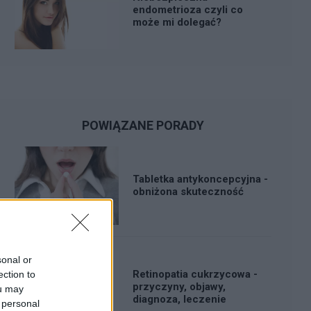
endometrioza czyli co
może mi dolegać?
POWIĄZANE PORADY
Tabletka antykoncepcyjna -
obniżona skuteczność
sonal or
Retinopatia cukrzycowa -
ection to
przyczyny, objawy,
ou may
diagnoza, leczenie
 personal