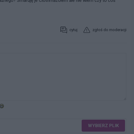
ażnego? Smaruję je Clotrimazolem ale nie wiem czy to coś
cytuj
zgłoś do moderacji
WYBIERZ PLIK