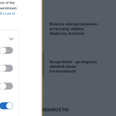
out of the
 downstream
B’s List of
Bolesne miesiączkowanie -
przyczyny, objawy,
diagnoza, leczenie
Norgestimat - gestagenny
składnik leków
hormonalnych
CIEKAWOSTKI