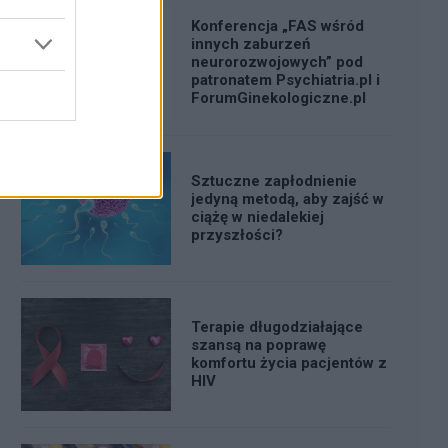
Konferencja „FAS wśród
innych zaburzeń
neurorozwojowych” pod
patronatem Psychiatria.pl i
ForumGinekologiczne.pl
Sztuczne zapłodnienie
jedyną metodą, aby zajść w
ciążę w niedalekiej
przyszłości?
Terapie długodziałające
szansą na poprawę
komfortu życia pacjentów z
HIV