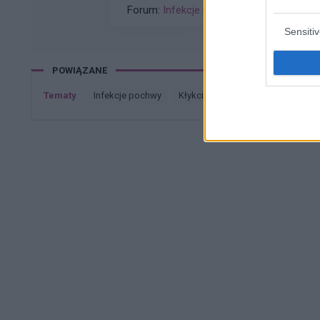
Forum:
Infekcje intymne
Sensiti
POWIĄZANE
Tematy
infekcje pochwy
kłykciny kończyste
hemoroid