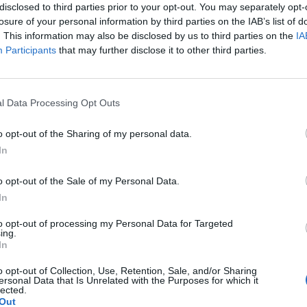
disclosed to third parties prior to your opt-out. You may separately opt-
losure of your personal information by third parties on the IAB’s list of
sromu aż krwistoczerwone
. This information may also be disclosed by us to third parties on the
IA
Participants
that may further disclose it to other third parties.
okolicach pochwy od dłuższego czasu. Ginekolog
ka dni a następnie miałam stosować clotrimazolum.
temu przez długi czas i nigdy nic mi po nim nie było, ale
żywania zaczeło coś się dziać. Najpierw coś tam mnie
l Data Processing Opt Outs
i podczas dotyku, ale było to bardzo mało alarmujące.
rdziej bolało (przedwczoraj użyłam maści ostatni raz)
o opt-out of the Sharing of my personal data.
 się że wargi sromowe od strony wewnętrznej najbliżej
In
u warg ze sobą są całkiem mocno zaczerwienione. Ale nie
ę z swędzeniem i pieczeniem okolic intymnych do tego
u, do tego łechtaczka też byla bardzo uwrażliwiona.
ałam sobie okolice intymne co powodowało obrzęk. Ze
o opt-out of the Sale of my Personal Data.
ychmiast zaprzestałam używania maści dotykania
ję i dalekie terminy wizyty u ginekologa (trzeba czekać
In
nje drażnić. Dzisiaj natomiast jest TRAGEDIA. Wcześniej
wone, prawie jak rana. Podczas sikania strasznie szczypi
ępuje znacznie gorzej i większy jest. Czy to może być
to opt-out of processing my Personal Data for Targeted
t teraz sobota w nocy, jutro jest niedziela, nie mam
ing.
biotyk na złagodzenie dolegliwości? Na dniach mam
In
go, nie wiem co robić żeby nie było pogorszenia, ani
ej. Z góry dziękuję za każdą pomoc.
? Z tego co czytałam ulotki to moim zdaniem bardzo
o opt-out of Collection, Use, Retention, Sale, and/or Sharing
e takie grudki pod językiem. Mam kłykciny w miejscu
ersonal Data that Is Unrelated with the Purposes for which it
lected.
czyste. Proszę o
Out
 normalne, czy lepiej się tym zająć.