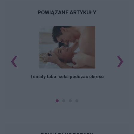
POWIĄZANE ARTYKUŁY
‹
›
O
Tematy tabu: seks podczas okresu