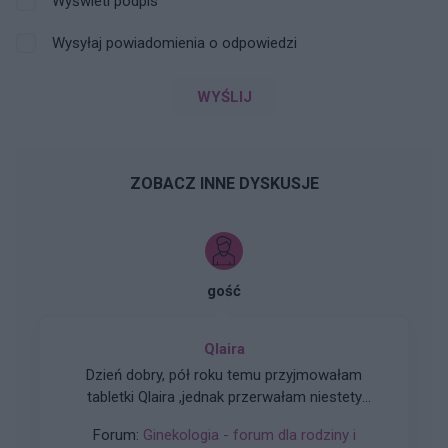
Wyświetl podpis
Wysyłaj powiadomienia o odpowiedzi
WYŚLIJ
ZOBACZ INNE DYSKUSJE
gość
Qlaira
Dzień dobry, pół roku temu przyjmowałam
tabletki Qlaira ,jednak przerwałam niestety
uderzenia gorąca i zawroty głowy wróciły .
Forum:
Ginekologia - forum dla rodziny i
Zaczęłam znowu przyjmować tabletki mimo iż