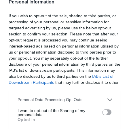
Obtarcie blon sluzowych pochwy podczas
Personal Information
seksu.Krew poleciala i jest pieczenie podczas
sikania i napuchniete .Jaka masc albo zel
If you wish to opt-out of the sale, sharing to third parties, or
Forum:
Ginekologia - forum dla rodziny i
pomoze na ta dolegliwość?.
processing of your personal or sensitive information for
pacjentki
targeted advertising by us, please use the below opt-out
section to confirm your selection. Please note that after your
opt-out request is processed you may continue seeing
interest-based ads based on personal information utilized by
us or personal information disclosed to third parties prior to
w_kob_1111
your opt-out. You may separately opt-out of the further
disclosure of your personal information by third parties on the
IAB’s list of downstream participants. This information may
Zmiana tabloetek z Orliflique na Elliade
also be disclosed by us to third parties on the
IAB’s List of
Od prawie 5 lat przyjmuję tabletki
Downstream Participants
that may further disclose it to other
antykoncepcyjne ORLIFLIQUE. Na lewym jajniku
third parties.
mam pęcherzyk/torbiel, która w ciągu roku z 2
Forum:
Antykoncepcja
cm powiększyła się do 3 cm. Pani ginekolog
Personal Data Processing Opt Outs
zasugerowała mi zmianę tabletek na Elliade,
tłumacząc, że są w nich silniejsze hormony i być
I want to opt-out of the Sharing of my
personal data.
może zahamuje wzrost zmiany. Czy może ktoś
Opted In
POWIĄZANE
wyrazić opinię na ten temat? Czy powinnam