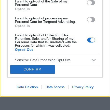
podjąć próbę zmiany tabletek, dodam że po
I want to opt-out of the Sale of my
Tematy
miesiączka
antykoncepcja
ginekologia
Personal Data.
Orliflique nie mam żadnych skutków ubocznych.
Opted In
ciąża
test ciążowy
okres
Czy moze powinnam zmienić metodę
antykoncepcji?
I want to opt-out of processing my
Personal Data for Targeted Advertising.
Reklama:
Opted In
I want to opt-out of Collection, Use,
Retention, Sale, and/or Sharing of my
Personal Data that Is Unrelated with the
Purposes for which it was collected.
Opted Out
Sensitive Data Processing Opt Outs
CONFIRM
Data Deletion
Data Access
Privacy Policy