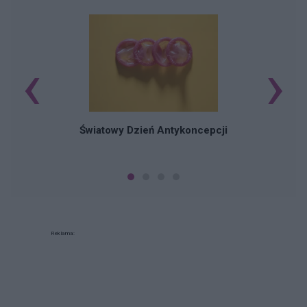
‹
›
Ś
Światowy Dzień Antykoncepcji
Reklama: