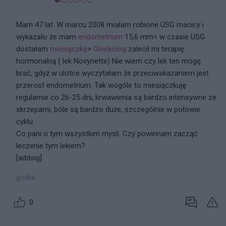
Mam 47 lat. W marcu 2008 miałam robione USG macicy i
wykazało że mam
endometrium
15,6 mm< w czasie USG
dostałam
miesiączkę
>
Ginekolog
zalecił mi terapię
hormonalną ( lek Novynette) Nie wiem czy lek ten mogę
brać, gdyż w ulotce wyczytałam że przeciwskazaniem jest
przerost endometrium. Tak wogóle to miesiączkuję
regularnie co 26-25 dni, krwawienia są bardzo intensywne ze
skrzepami, bóle są bardzo duże, szczególnie w połowie
cyklu.
Co pani o tym wszystkim mysli. Czy powinnam zacząć
leczenie tym lekiem?
[addsig]
gośka
0