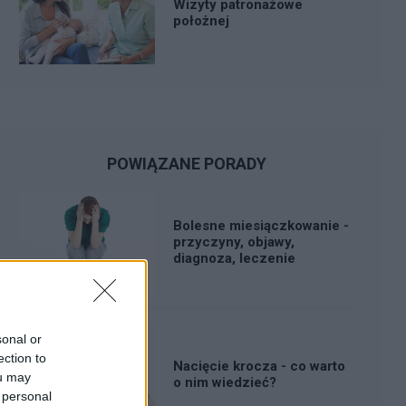
Wizyty patronażowe
położnej
POWIĄZANE PORADY
Bolesne miesiączkowanie -
przyczyny, objawy,
diagnoza, leczenie
sonal or
ection to
Nacięcie krocza - co warto
ou may
o nim wiedzieć?
 personal