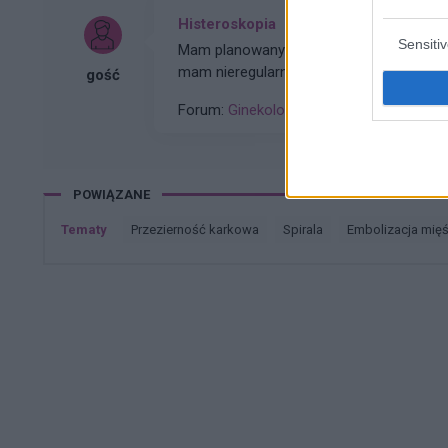
Histeroskopia
Sensiti
Mam planowany zabieg histeroskopii od kilku miesięcy. Ze względu na problemy hormonalne
mam nieregularne miesiaczki. Tak się sk
gość
podczas lekkich plamień na początku c
Forum:
Ginekologia - forum dla rodziny i 
POWIĄZANE
Tematy
przezierność karkowa
spirala
embolizacja mię