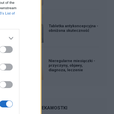
out of the
 downstream
B’s List of
Tabletka antykoncepcyjna -
obniżona skuteczność
Nieregularne miesiączki -
przyczyny, objawy,
diagnoza, leczenie
CIEKAWOSTKI