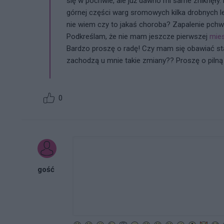
się w pochwie, ale już dawno mi same zniknęły
górnej części warg sromowych kilka drobnych 
nie wiem czy to jakaś choroba? Zapalenie pch
Podkreślam, że nie mam jeszcze pierwszej
mies
Bardzo proszę o radę! Czy mam się obawiać st
zachodzą u mnie takie zmiany?? Proszę o pilną o
0
gość