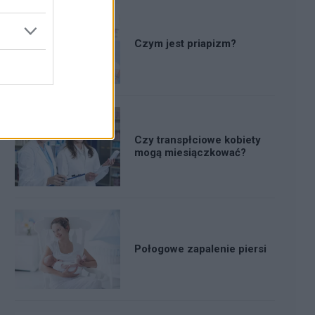
Czym jest priapizm?
Czy transpłciowe kobiety
mogą miesiączkować?
Połogowe zapalenie piersi