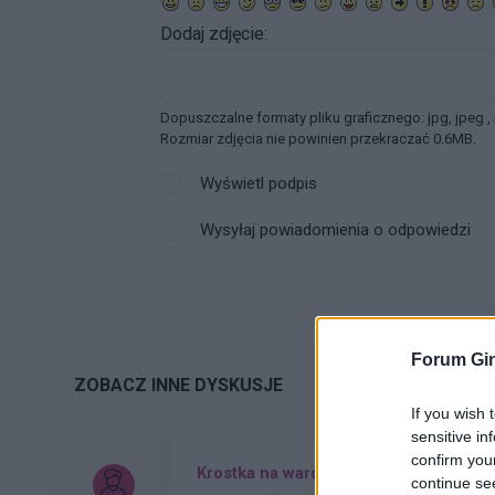
Dodaj zdjęcie:
Dopuszczalne formaty pliku graficznego: jpg, jpeg ,
Rozmiar zdjęcia nie powinien przekraczać 0.6MB.
Wyświetl podpis
Wysyłaj powiadomienia o odpowiedzi
Forum Gin
ZOBACZ INNE DYSKUSJE
If you wish 
sensitive in
confirm you
Krostka na wardze sromowej
continue se