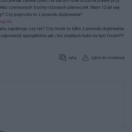
. Dziś jednak zauwarzyłam na samym dole brzucha prawie przy
lekko czerwonych trochę różowych plameczek. Mam 12 lat wię
wy? Czy poprostu to z powodu dojżewania?
iączki
.
anu zapalnego czy nie? Czy może to tylko z powodu dojżewania
dpowiedź specjalistów jak i też zwykłych ludzi na tym forum!!!!
cytuj
zgłoś do moderacji