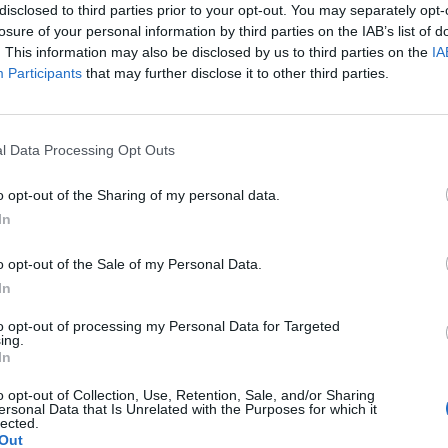
ej mniejszej, w dotyku jest to mała kulka która boli
disclosed to third parties prior to your opt-out. You may separately opt-
 źle wygląda?
losure of your personal information by third parties on the IAB’s list of
. This information may also be disclosed by us to third parties on the
IA
pacjentki
Participants
that may further disclose it to other third parties.
l Data Processing Opt Outs
szłam w ciążę. Mam nieregularne cykle więc nie mogę
m w 22 dniu cyklu czy zrobienie takiego testu w tym
o opt-out of the Sharing of my personal data.
e stresować na zapas czy w jakim czasie zrobić taki
In
pacjentki
o opt-out of the Sale of my Personal Data.
In
tykoncepcji dwuskładnikowe
to opt-out of processing my Personal Data for Targeted
jne 3 miesiace temu, cykle powróciły regularne,
ing.
ażyłam zwiększone wypadanie włosów oraz pieczenie
In
 antykoncepcji ustabilizowało sie i
pacjentki
o opt-out of Collection, Use, Retention, Sale, and/or Sharing
yście takie problemy?
ersonal Data that Is Unrelated with the Purposes for which it
lected.
Out