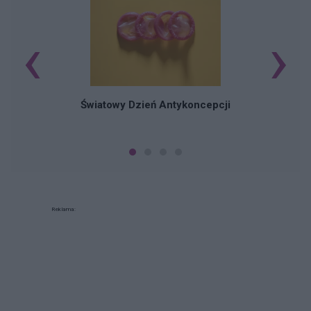
‹
›
Ś
Światowy Dzień Antykoncepcji
Reklama: