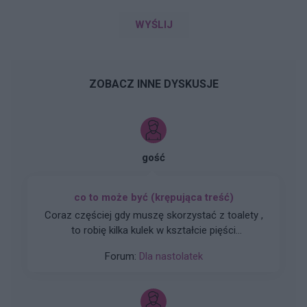
WYŚLIJ
ZOBACZ INNE DYSKUSJE
gość
co to może być (krępująca treść)
Coraz częściej gdy muszę skorzystać z toalety ,
to robię kilka kulek w kształcie pięści
przeważnie. Później silny ból , jakby do wejścia
Forum:
Dla nastolatek
do odbytu. Ból jest dosyć intensywny, kąpiel lub
chłodna woda pomaga. Dodam , trwa to tak od
około 2 miesięcy. Co w takiej sytuacji może
pomóc. ?