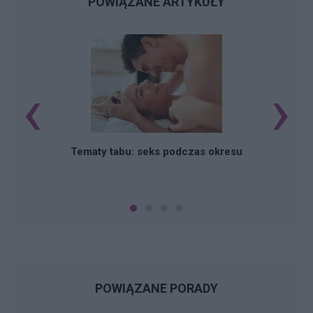
POWIĄZANE ARTYKUŁY
‹
›
O
Tematy tabu: seks podczas okresu
POWIĄZANE PORADY