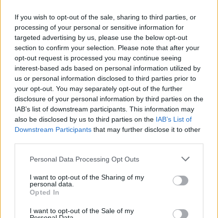
Forum:
Ginekologia - forum dla rodziny i
mam zabieg a pojawiła mi się miesiączka. Czy
pacjentki
podczas lekkich plamień na początku cyklu
If you wish to opt-out of the sale, sharing to third parties, or
można wykonać zabieg?
processing of your personal or sensitive information for
targeted advertising by us, please use the below opt-out
section to confirm your selection. Please note that after your
opt-out request is processed you may continue seeing
gość
interest-based ads based on personal information utilized by
us or personal information disclosed to third parties prior to
your opt-out. You may separately opt-out of the further
Tabletka dzień po
disclosure of your personal information by third parties on the
Dzień dobry jaka jest szansa zajścia w ciążę trzy
IAB’s list of downstream participants. This information may
dni przed owulacja? Czy w takim wypadku
also be disclosed by us to third parties on the
IAB’s List of
zadziała tabletka dzień po? Partner nie ma
Downstream Participants
that may further disclose it to other
Forum:
Ginekologia - specjalista radzi, dla
pewności czy z prezerwatywy coś się nie
third parties.
pacjentki
dostało Pozdrawiam
Personal Data Processing Opt Outs
I want to opt-out of the Sharing of my
personal data.
POWIĄZANE
Opted In
Tematy
miesiączka
antykoncepcja
ginekologia
I want to opt-out of the Sale of my
Personal Data.