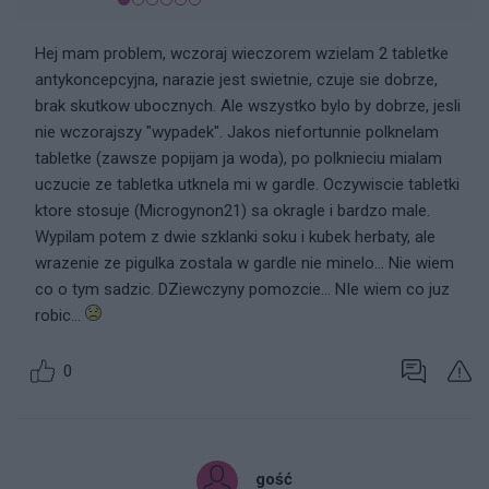
Hej mam problem, wczoraj wieczorem wzielam 2 tabletke
antykoncepcyjna, narazie jest swietnie, czuje sie dobrze,
brak skutkow ubocznych. Ale wszystko bylo by dobrze, jesli
nie wczorajszy "wypadek". Jakos niefortunnie polknelam
tabletke (zawsze popijam ja woda), po polknieciu mialam
uczucie ze tabletka utknela mi w gardle. Oczywiscie tabletki
ktore stosuje (Microgynon21) sa okragle i bardzo male.
Wypilam potem z dwie szklanki soku i kubek herbaty, ale
wrazenie ze pigulka zostala w gardle nie minelo... Nie wiem
co o tym sadzic. DZiewczyny pomozcie... NIe wiem co juz
robic...
0
gość