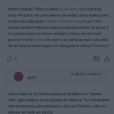
Witam kobietki ! Mam problem z
okresem
, moj cykl trwa
teraz 44 dzien i nic zero okresu nie widac, ciaza wykluczona,
w styczniu odłozylam
tabletki antykoncepcyjne
po 3 mc
mialam problem lekarka luteine przepisala potem ok przez 2
mc potem sama ta luteine wzielam a teraz nie ma mam
jeszcze troche
luteiny
nie wiem czy sama ja wiasc czy udac
sie do lekarza denerwujace te nieregularne okresy. Pomocy!!
0
22-08-2012, 05:45:51
gość
radze udac sie do lekarza,lepiej nie dzialajmy na "wlasna
reke" tylko udajmy sie po pprade do lekatrza. Tez odstawilam
tabl antykoncepcyjne niedawno i dzis jest 30dzien cyklu a o
okresie ani widu ani slychu.