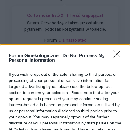
Co to może być/2 . (Treść krępująca)
Witam. Przychodzę z takim już ostatnim
pytaniem.. podczas korzystania w toalecie,
bardziej w trakcie załatwiania się , bardzo silny
Forum:
Dla nastolatek
ból (ostry , kłujący , bardziej w środku odbytu).
Dodam , że trochę spędziłam czasu. Co to
może być ?? . Liczę na pozytywne komentarze ,
Forum Ginekologiczne -
Do Not Process My
Personal Information
z góry dzięki. Czasami mogę nie odpisywać ,
wiec podam maila gabbka09@gmail.com
gość
If you wish to opt-out of the sale, sharing to third parties, or
processing of your personal or sensitive information for
targeted advertising by us, please use the below opt-out
Test beta hcg kiedy?
section to confirm your selection. Please note that after your
Witam, chciałabym sprawdzić czy nie zaszłam
opt-out request is processed you may continue seeing
w ciążę. Mam nieregularne cykle więc nie mogę
interest-based ads based on personal information utilized by
stwierdzić czy doszło do owulacji, jestem w 22
us or personal information disclosed to third parties prior to
Forum:
Ginekologia - forum dla rodziny i
dniu cyklu czy zrobienie takiego testu w tym
your opt-out. You may separately opt-out of the further
pacjentki
czasie da mi prawdziwy wynik żeby się nie
disclosure of your personal information by third parties on the
stresować na zapas czy w jakim czasie zrobić
IAB’s list of downstream participants. This information may