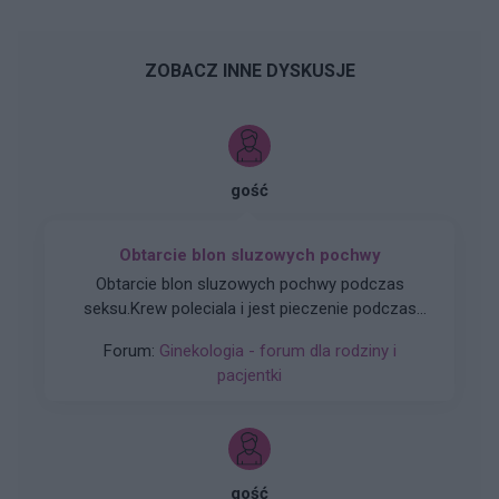
ZOBACZ INNE DYSKUSJE
gość
Obtarcie blon sluzowych pochwy
Obtarcie blon sluzowych pochwy podczas
seksu.Krew poleciala i jest pieczenie podczas
sikania i napuchniete .Jaka masc albo zel
Forum:
Ginekologia - forum dla rodziny i
pomoze na ta dolegliwość?.
pacjentki
gość