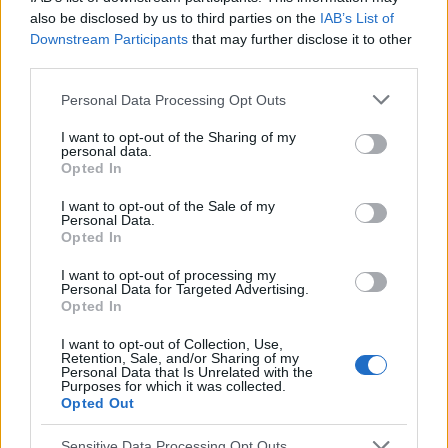
taki test?
also be disclosed by us to third parties on the
IAB’s List of
Downstream Participants
that may further disclose it to other
third parties.
gość
Personal Data Processing Opt Outs
Macica
I want to opt-out of the Sharing of my
personal data.
Witam od miesiąca wystaje mi coś z pochwy
Opted In
myślę że to macica nie mogę utrzymać moczu
czy będzie konieczny zabieg
I want to opt-out of the Sale of my
Forum:
Ginekologia - forum dla rodziny i
Personal Data.
pacjentki
Opted In
I want to opt-out of processing my
Personal Data for Targeted Advertising.
Opted In
POWIĄZANE
I want to opt-out of Collection, Use,
Tematy
nastolatki
antykoncepcja
Retention, Sale, and/or Sharing of my
Personal Data that Is Unrelated with the
Purposes for which it was collected.
pierwszy stosunek
dziewica
miesiączka
Opted Out
Sensitive Data Processing Opt Outs
Reklama: