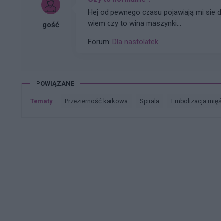
Hej od pewnego czasu pojawiają mi sie d
wiem czy to wina maszynki...
gość
Forum:
Dla nastolatek
POWIĄZANE
Tematy
przezierność karkowa
spirala
embolizacja mię