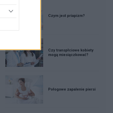
Czym jest priapizm?
Czy transpłciowe kobiety
mogą miesiączkować?
Połogowe zapalenie piersi