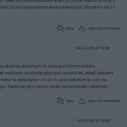
u i jakie jest prawdopodobieństwo przytycia?Bardzo proszę o
ach przed rozpoczęciem kuracji luteiną jest olbrzymi a od 15
cytuj
zgłoś do moderacji
14-05-2009, 07:00:00
a skutków ubocznych to naturalny hormon kobiety
jak wejdziesz na stronę gdzie jest opisany lek, skład, działanie
isywana na wywołanie
miesiączki
oraz kobietom w
ciąży
na
go. Zapoznaj się z trescia ulotki, porozmawiaj z lekarzem.
cytuj
zgłoś do moderacji
14-05-2009, 07:04:00