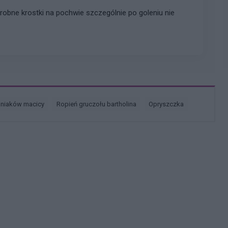
robne krostki na pochwie szczególnie po goleniu nie
śniaków macicy
ropień gruczołu bartholina
opryszczka