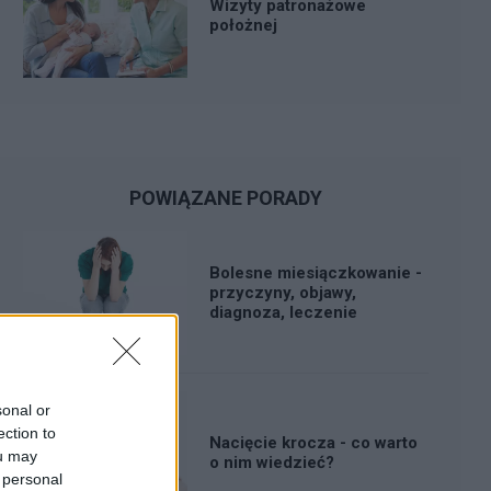
Wizyty patronażowe
położnej
POWIĄZANE PORADY
Bolesne miesiączkowanie -
przyczyny, objawy,
diagnoza, leczenie
sonal or
ection to
Nacięcie krocza - co warto
ou may
o nim wiedzieć?
 personal