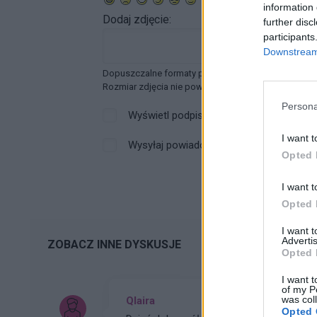
information 
Dodaj zdjęcie:
further disc
participants
Downstream 
Dopuszczalne formaty pliku graficznego: jpg, jpeg ,
Rozmiar zdjęcia nie powinien przekraczać 0.6MB.
Persona
Wyświetl podpis
I want t
Wysyłaj powiadomienia o odpowiedzi
Opted 
I want t
Opted 
I want 
Advertis
ZOBACZ INNE DYSKUSJE
Opted 
I want t
of my P
was col
Qlaira
Opted 