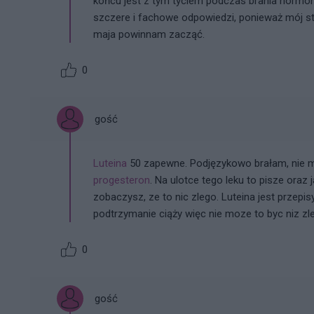
końcu jest z tym tyciem podczas brania hormon
szczere i fachowe odpowiedzi, ponieważ mój str
maja powinnam zacząć.
0
gość
Luteina
50 zapewne. Podjęzykowo brałam, nie m
progesteron
. Na ulotce tego leku to pisze oraz 
zobaczysz, ze to nic zlego. Luteina jest przep
podtrzymanie ciąży więc nie moze to byc niz zle
0
gość