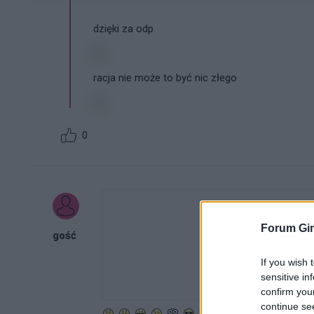
dzięki za odp
racja nie może to być nic złego
0
Forum Gin
gość
If you wish 
sensitive in
confirm you
continue se