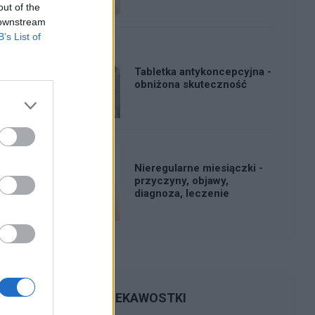
out of the
 downstream
B’s List of
Tabletka antykoncepcyjna -
obniżona skuteczność
Nieregularne miesiączki -
przyczyny, objawy,
diagnoza, leczenie
CIEKAWOSTKI