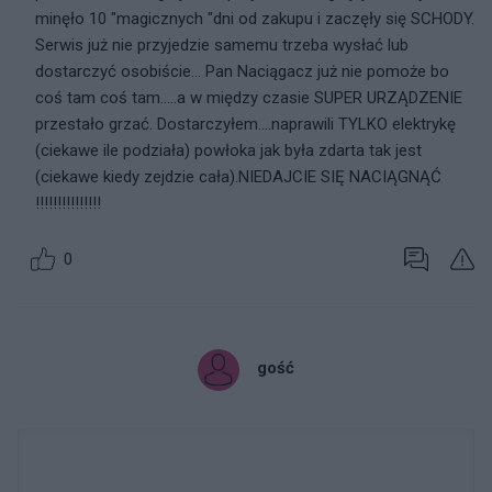
minęło 10 "magicznych "dni od zakupu i zaczęły się SCHODY.
Serwis już nie przyjedzie samemu trzeba wysłać lub
dostarczyć osobiście... Pan Naciągacz już nie pomoże bo
coś tam coś tam.....a w między czasie SUPER URZĄDZENIE
przestało grzać. Dostarczyłem....naprawili TYLKO elektrykę
(ciekawe ile podziała) powłoka jak była zdarta tak jest
(ciekawe kiedy zejdzie cała).NIEDAJCIE SIĘ NACIĄGNĄĆ
!!!!!!!!!!!!!!!
0
gość