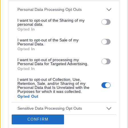
powodu wmówiłam sobie, że ten ząb również
Personal Data Processing Opt Outs
może boleć i rzeczywiście zaczął. I to dość
Wypustki co to może być
mocno. Boli najbardziej, kiedy o tym myślę, kiedy
Część na przedniej części pochwy mam od
I want to opt-out of the Sharing of my
nie, to też boli, ale nie tak bardzo. Wcześniej
personal data.
dawna takie wypustki, teraz zauważyłam że
miałem problemy z pieczeniem kręgosłupa, ale
Opted In
jeden jest czerwony boki torche jak dotkne co to
kiedy moja uwaga przyniosła się na ząb to tak,
Forum:
Zdrowie kobiety
może być ?
I want to opt-out of the Sale of my
jakby przeszło. Może nie do końca (chyba), ale
Personal Data.
teraz bol przeniósł się na zupełnie inne miejsce i
Opted In
praktycznie nigdy nie ustaje.
I want to opt-out of processing my
POWIĄZANE
Personal Data for Targeted Advertising.
Opted In
Tematy
zdrowie
lifestyle
kobieta
I want to opt-out of Collection, Use,
zdrowe odżywianie
styl życia
Retention, Sale, and/or Sharing of my
Personal Data that Is Unrelated with the
Purposes for which it was collected.
Opted Out
Reklama:
Sensitive Data Processing Opt Outs
CONFIRM