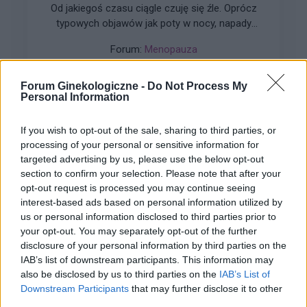
Od jakiegoś czasu ciągle czuję się źle. Oprócz
typowych objawów jak poty w nocy, napady
gorąca, bóle głowy i skoki ciśnienia, pojawiają
Forum:
Menopauza
sie też inne rzeczy: zawroty głowy, krótkie
sekundowe, lub jakby zaburzenia równowagi
podczas spacerów, do tego czasem nudności i
Forum Ginekologiczne -
Do Not Process My
Personal Information
słabo, bóle kręgosłupa i w odbycie w okolicy
kości ogonowej. Jestem już tym zmęczona. Czy
marc64569
to możliwe, by to wszystko powodowała
If you wish to opt-out of the sale, sharing to third parties, or
menopauza? Ktoś ma podobnie?
processing of your personal or sensitive information for
targeted advertising by us, please use the below opt-out
Czy mogę wmawiać sobie nieustanny ból?
section to confirm your selection. Please note that after your
Czy może mi się wydawać, że coś boli, ale tak
opt-out request is processed you may continue seeing
naprawdę sobie to wmawiam? Ostatnio zaczął
interest-based ads based on personal information utilized by
mnie boleć dość zdrowy ząb i czuję gniecenie w
us or personal information disclosed to third parties prior to
Forum:
Zdrowie kobiety
nim cały czas, od obudzeniania się rano, po
your opt-out. You may separately opt-out of the further
zaśnięcie w nocy. Bez dosłownie żadnej przerwy.
disclosure of your personal information by third parties on the
Jednak ząb jest całkowicie zdrowy i nie bolał
IAB’s list of downstream participants. This information may
mnie przed tym, jak zacząłem miewać pewne
also be disclosed by us to third parties on the
IAB’s List of
problemy z oddalonym o kilka zębów dziąsłem.
Downstream Participants
that may further disclose it to other
gość
Dziąsło zostało wyleczone, ale z jakiegoś
third parties.