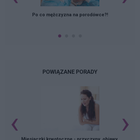
Po co mężczyzna na porodówce?!
POWIĄZANE PORADY
‹
›
Miesiączki krwotoczne - przyczyny, objawy,