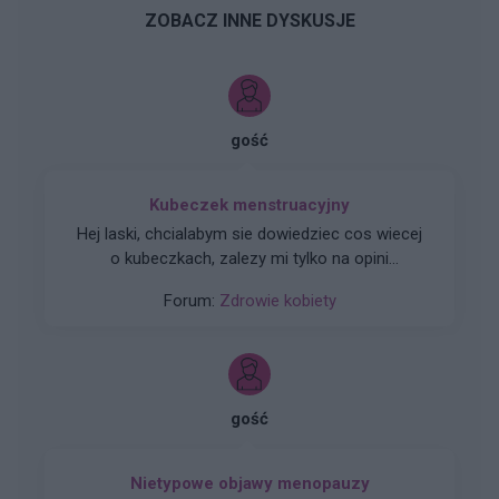
ZOBACZ INNE DYSKUSJE
gość
Kubeczek menstruacyjny
Hej laski, chcialabym sie dowiedziec cos wiecej
o kubeczkach, zalezy mi tylko na opini
uzytkowniczek, jak wam idzie z zakladaniem-
Forum:
Zdrowie kobiety
wyjmowaniem, jak jest z kom***m uzytkowania,
napiszcie co myslicie i jakie sa wasze wrazenia,
szukam alternatywy dla podpasek a tampony
jakos do mnie nie przemawiaja. Glupie
komentarze mozecie sobie podarowac.
gość
Nietypowe objawy menopauzy