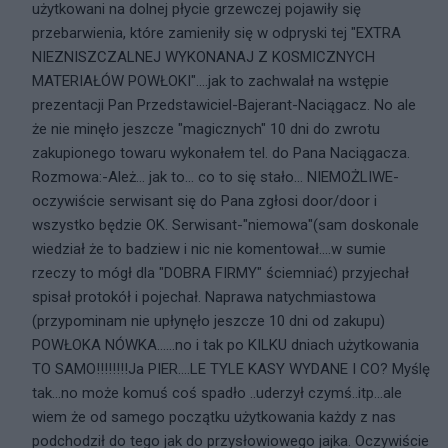
użytkowani na dolnej płycie grzewczej pojawiły się
przebarwienia, które zamieniły się w odpryski tej "EXTRA
NIEZNISZCZALNEJ WYKONANAJ Z KOSMICZNYCH
MATERIAŁÓW POWŁOKI"....jak to zachwalał na wstępie
prezentacji Pan Przedstawiciel-Bajerant-Naciągacz. No ale
że nie minęło jeszcze "magicznych" 10 dni do zwrotu
zakupionego towaru wykonałem tel. do Pana Naciągacza.
Rozmowa:-Ależ... jak to... co to się stało... NIEMOŻLIWE-
oczywiście serwisant się do Pana zgłosi door/door i
wszystko będzie OK. Serwisant-"niemowa"(sam doskonale
wiedział że to badziew i nic nie komentował....w sumie
rzeczy to mógł dla "DOBRA FIRMY" ściemniać) przyjechał
spisał protokół i pojechał. Naprawa natychmiastowa
(przypominam nie upłynęło jeszcze 10 dni od zakupu)
POWŁOKA NÓWKA......no i tak po KILKU dniach użytkowania
TO SAMO!!!!!!!!Ja PIER....LE TYLE KASY WYDANE I CO? Myślę
tak...no może komuś coś spadło ..uderzył czymś..itp...ale
wiem że od samego początku użytkowania każdy z nas
podchodził do tego jak do przysłowiowego jajka. Oczywiście