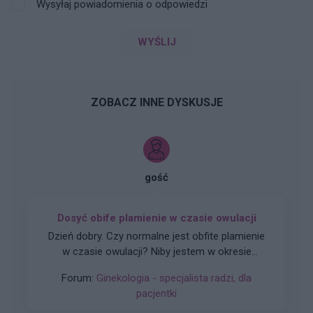
Wysyłaj powiadomienia o odpowiedzi
WYŚLIJ
ZOBACZ INNE DYSKUSJE
gość
Dosyć obife plamienie w czasie owulacji
Dzień dobry. Czy normalne jest obfite plamienie
w czasie owulacji? Niby jestem w okresie
owulacji, a dziś rano wyszedł ze mnie spory
Forum:
Ginekologia - specjalista radzi, dla
skrzep krwi i plamie cały czas świeżą krwią.
pacjentki
Czuję w macicy lekkie pieczenie i zastanawiam