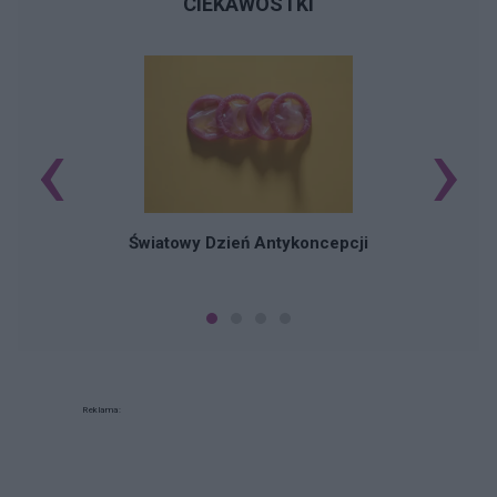
CIEKAWOSTKI
‹
›
Ś
Światowy Dzień Antykoncepcji
Reklama: