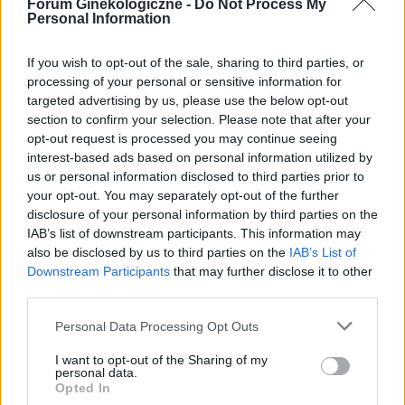
Forum Ginekologiczne -
Do Not Process My
Cześć, Odstawiłam tabletki antykoncepcyjne 3
Personal Information
miesiace temu, cykle powróciły regularne,
hormony sa prawidłowe. Jednakze zauważyłam
Forum:
Ginekologia - forum dla rodziny i
If you wish to opt-out of the sale, sharing to third parties, or
zwiększone wypadanie włosów oraz pieczenie
pacjentki
processing of your personal or sensitive information for
skory glowy przy dotyku. Kiedy u Was po
targeted advertising by us, please use the below opt-out
odstawieniu antykoncepcji ustabilizowało sie i
section to confirm your selection. Please note that after your
zmniejszyło wypadanie włosów? Też miałyście
opt-out request is processed you may continue seeing
takie problemy?
interest-based ads based on personal information utilized by
us or personal information disclosed to third parties prior to
gość
your opt-out. You may separately opt-out of the further
disclosure of your personal information by third parties on the
Obtarcie blon sluzowych pochwy
IAB’s list of downstream participants. This information may
also be disclosed by us to third parties on the
IAB’s List of
Obtarcie blon sluzowych pochwy podczas
Downstream Participants
that may further disclose it to other
seksu.Krew poleciala i jest pieczenie podczas
third parties.
sikania i napuchniete .Jaka masc albo zel
Forum:
Ginekologia - forum dla rodziny i
pomoze na ta dolegliwość?.
Personal Data Processing Opt Outs
pacjentki
I want to opt-out of the Sharing of my
personal data.
Opted In
POWIĄZANE