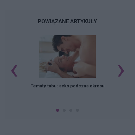
POWIĄZANE ARTYKUŁY
‹
›
O
Tematy tabu: seks podczas okresu