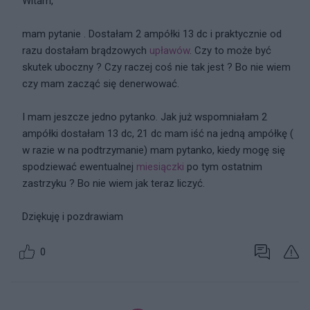
Witam,
mam pytanie . Dostałam 2 ampółki 13 dc i praktycznie od
razu dostałam brądzowych
upławów
. Czy to może być
skutek uboczny ? Czy raczej coś nie tak jest ? Bo nie wiem
czy mam zacząć się denerwować.
I mam jeszcze jedno pytanko. Jak już wspomniałam 2
ampółki dostałam 13 dc, 21 dc mam iść na jedną ampółkę (
w razie w na podtrzymanie) mam pytanko, kiedy mogę się
spodziewać ewentualnej
miesiączki
po tym ostatnim
zastrzyku ? Bo nie wiem jak teraz liczyć.
Dziękuję i pozdrawiam
0