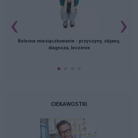
‹
›
N
Bolesne miesiączkowanie - przyczyny, objawy,
diagnoza, leczenie
CIEKAWOSTKI