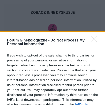
ZOBACZ INNE DYSKUSJE
gość
Forum Ginekologiczne -
Do Not Process My
Personal Information
Brak okresu po porodzie
If you wish to opt-out of the sale, sharing to third parties, or
Hej! 6 miesięcy po porodzie , nie karmię piersią.
processing of your personal or sensitive information for
Brak miesiączki - miałam już przepisane luteinę l,
targeted advertising by us, please use the below opt-out
która nie wywołała okresu a następnie plastry
section to confirm your selection. Please note that after your
Forum:
Ginekologia - forum dla rodziny i
systen 50 i ponownie luteinę, które również
opt-out request is processed you may continue seeing
pacjentki
okresu nie wywołały. Plastry odklejały się.
interest-based ads based on personal information utilized by
Miałam wykonane badania hormonalne i
us or personal information disclosed to third parties prior to
wyszedł bardzo niski poziom estrogenow. Około
your opt-out. You may separately opt-out of the further
14. Co teraz?
disclosure of your personal information by third parties on the
IAB’s list of downstream participants. This information may
gość
also be disclosed by us to third parties on the
IAB’s List of