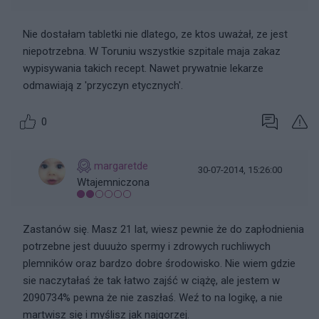
Nie dostałam tabletki nie dlatego, ze ktos uważał, ze jest
niepotrzebna. W Toruniu wszystkie szpitale maja zakaz
wypisywania takich recept. Nawet prywatnie lekarze
odmawiają z 'przyczyn etycznych'.
0
margaretde
30-07-2014, 15:26:00
Wtajemniczona
Zastanów się. Masz 21 lat, wiesz pewnie że do zapłodnienia
potrzebne jest duuużo spermy i zdrowych ruchliwych
plemników oraz bardzo dobre środowisko. Nie wiem gdzie
sie naczytałaś że tak łatwo zajść w ciążę, ale jestem w
2090734% pewna że nie zaszłaś. Weź to na logikę, a nie
martwisz się i myślisz jak najgorzej.