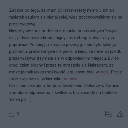
Zaczne od tego, ze mam 21 lat i niestety mimo 3 zmian
tabletek czułam sie nienajlepiej, wiec zdecydowaliśmy sie na
prezerwatywę.
Niestety wczoraj podczas stosunku prezerwatywa 'zwijala
sie', jednak nie do konca nigdy i moj chłopak dwa razy ja
poprawiał. Pozniej po zmianie pozycji juz nie było takiego
problemu, prezerwatywa nie pekla, a kiedy ze mnie wyszedł,
prezerwatywa trzymała sie w odpowiednim miejscu. Był to
drugi dzien plodny i przez to strasznie sie Nakręcam, ze
moze jednak jakas możliwość jest, abym była w
ciąży
. Przez
takie zwijanie sie w kierunku
pochwy
.
Czuje sie bezradna, bo po odwiedzeniu 4 lekarzy w Toruniu
zostałam odprawiona z kwitkiem, bez recepty na tabletke
'dzień po'. :(
0