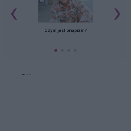
‹
›
Czym jest priapizm?
Reklama: