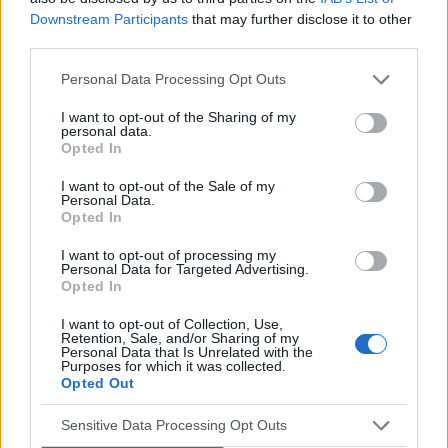
Downstream Participants
that may further disclose it to other
third parties.
Co to może być/2 . (Treść krępująca)
Witam. Przychodzę z takim już ostatnim
Personal Data Processing Opt Outs
pytaniem.. podczas korzystania w toalecie,
bardziej w trakcie załatwiania się , bardzo silny
I want to opt-out of the Sharing of my
Forum:
Dla nastolatek
personal data.
ból (ostry , kłujący , bardziej w środku odbytu).
Opted In
Dodam , że trochę spędziłam czasu. Co to
może być ?? . Liczę na pozytywne komentarze ,
I want to opt-out of the Sale of my
Personal Data.
z góry dzięki. Czasami mogę nie odpisywać ,
Opted In
wiec podam maila gabbka09@gmail.com
gość
I want to opt-out of processing my
Personal Data for Targeted Advertising.
Opted In
Obtarcie blon sluzowych pochwy
Obtarcie blon sluzowych pochwy podczas
I want to opt-out of Collection, Use,
Retention, Sale, and/or Sharing of my
seksu.Krew poleciala i jest pieczenie podczas
Personal Data that Is Unrelated with the
sikania i napuchniete .Jaka masc albo zel
Purposes for which it was collected.
Forum:
Ginekologia - forum dla rodziny i
Opted Out
pomoze na ta dolegliwość?.
pacjentki
Sensitive Data Processing Opt Outs