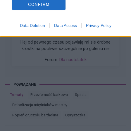
CONFIRM
gość
Data Deletion
Data Access
Privacy Policy
Czy to normalne ?
Hej od pewnego czasu pojawiają mi sie drobne
krostki na pochwie szczególnie po goleniu nie
wiem czy to wina maszynki...
Forum:
Dla nastolatek
POWIĄZANE
Tematy
przezierność karkowa
spirala
embolizacja mięśniaków macicy
ropień gruczołu bartholina
opryszczka