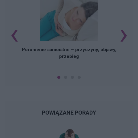
‹
›
U
Poronienie samoistne – przyczyny, objawy,
przebieg
POWIĄZANE PORADY