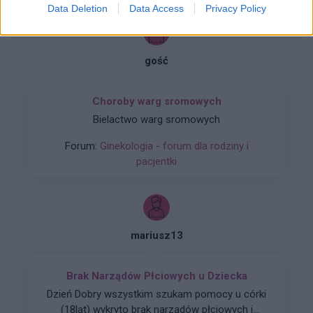
Data Deletion
Data Access
Privacy Policy
gość
Choroby warg sromowych
Bielactwo warg sromowych
Forum:
Ginekologia - forum dla rodziny i
pacjentki
mariusz13
Brak Narządów Płciowych u Dziecka
Dzień Dobry wszystkim szukam pomocy u córki
(18lat) wykryto brak narządów płciowych i