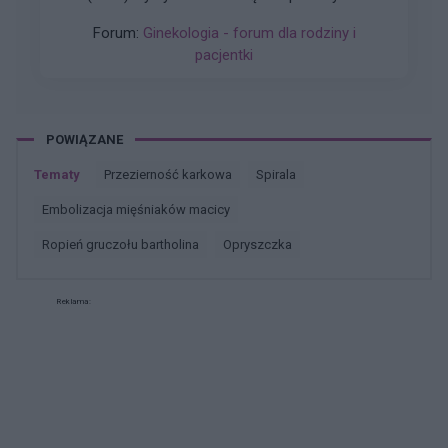
zniekształconą pochwe czy ma ktoś do jakiegoś
Forum:
Ginekologia - forum dla rodziny i
plastyka namiary godnego polecenia nie za
pacjentki
miliony Dziękuję
POWIĄZANE
Tematy
przezierność karkowa
spirala
embolizacja mięśniaków macicy
ropień gruczołu bartholina
opryszczka
Reklama: