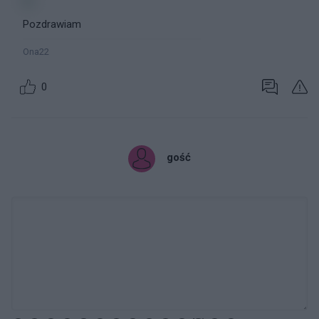
Pozdrawiam
Ona22
0
gość