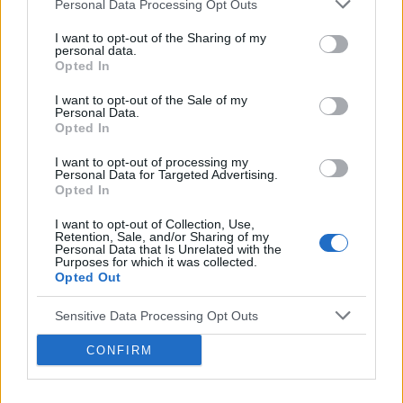
Personal Data Processing Opt Outs
gość
I want to opt-out of the Sharing of my
personal data.
Brak miesiączki
Opted In
Jestem po poronieniu i brałam profilaktycznie
I want to opt-out of the Sale of my
doxycycline i w tym samym miesiącu dostalam
Personal Data.
zapalenie pęcherza moczowego i brałam też
Opted In
Forum:
Ginekologia - forum dla rodziny i
furaginum i witaminę c , nie dostałam okresu od
pacjentki
I want to opt-out of processing my
10 dni ,ciąża wykluczona beta HCG
Personal Data for Targeted Advertising.
przedwczoraj 0,2 a na wizycie u ginekologa
Opted In
usłyszałam tylko że on nic tu nie widzi i że
I want to opt-out of Collection, Use,
endometrium bardzo cieniutkie .moje pytanie
Retention, Sale, and/or Sharing of my
czy okres powinien przyjść w tym miesiącu czy
Personal Data that Is Unrelated with the
gość
Purposes for which it was collected.
to coś poważniejszego ?
Opted Out
Nabrzmiałe wargi sromowe
Sensitive Data Processing Opt Outs
Hej od tygodnia czuje ze mam nabrzmiałe wargi
sromowe nie wiem co z tym robić...
CONFIRM
Forum:
Dla nastolatek