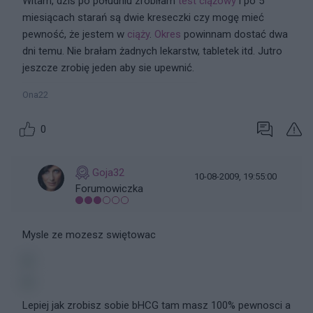
Witam, dziś po południu zrobiłam
test ciążowy
i po 5
miesiącach starań są dwie kreseczki czy mogę mieć
pewność, że jestem w
ciąży
.
Okres
powinnam dostać dwa
dni temu. Nie brałam żadnych lekarstw, tabletek itd. Jutro
jeszcze zrobię jeden aby sie upewnić.
Ona22
0
Goja32
10-08-2009, 19:55:00
Forumowiczka
Mysle ze mozesz swiętowac
Lepiej jak zrobisz sobie bHCG tam masz 100% pewnosci a