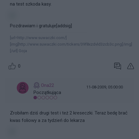
na test szkoda kasy.
Pozdrawiam i gratuluje[addsig]
[url=http://www.suwaczki.com/]
[img]http://www.suwaczki.com/tickers/39f8xzdvld3zcb3c.png[/img]
[/url] Goja
0
Ona22
11-08-2009, 05:00:00
Początkująca
Zrobiłam dziś drugi test i też 2 kreseczki. Teraz bedę brać
kwas foliowy a za tydzień do lekarza