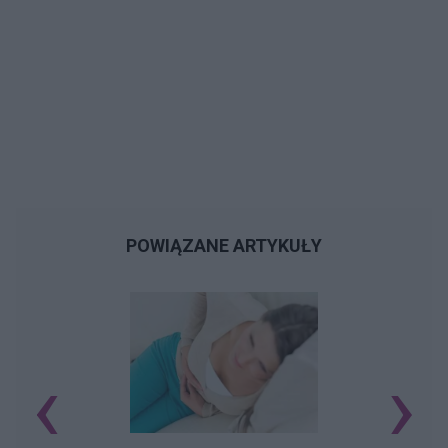
POWIĄZANE ARTYKUŁY
‹
›
U