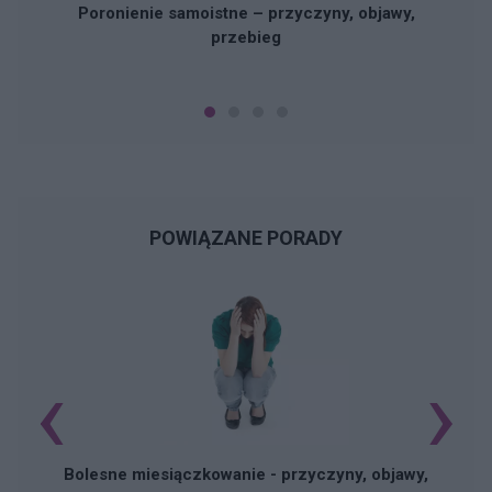
Poronienie samoistne – przyczyny, objawy,
przebieg
POWIĄZANE PORADY
‹
›
N
Bolesne miesiączkowanie - przyczyny, objawy,