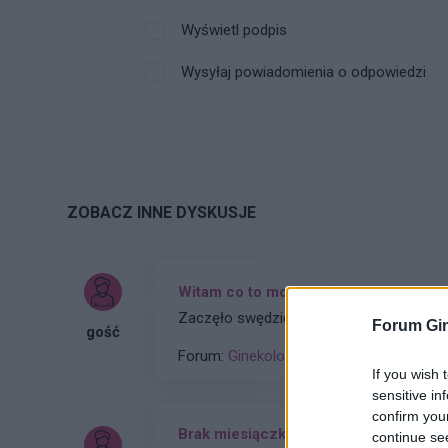
Wyświetl podpis
Wysyłaj powiadomienia o odpowiedzi
ZOBACZ INNE DYSKUSJE
Witam co to może być ?
Zaczęło swędzieć i zobaczyłam to
Forum Gin
gość
Forum:
Ginekologia - specjalista radzi, dl
If you wish 
sensitive in
confirm you
Brak miesiączki
continue se