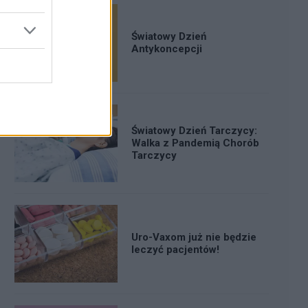
Światowy Dzień
Antykoncepcji
Światowy Dzień Tarczycy:
Walka z Pandemią Chorób
Tarczycy
Uro-Vaxom już nie będzie
leczyć pacjentów!