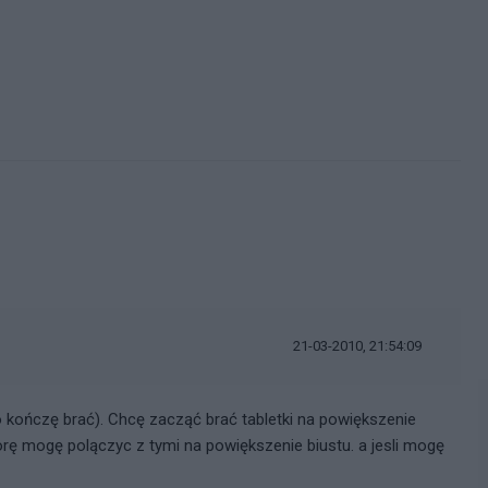
i
21-03-2010, 21:54:09
ugo kończę brać). Chcę zacząć brać tabletki na powiększenie
biorę mogę polączyc z tymi na powiększenie biustu. a jesli mogę