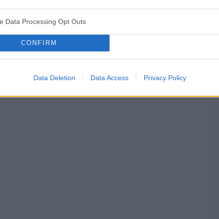
ve Data Processing Opt Outs
ża
test ciążowy
okres
CONFIRM
Data Deletion
Data Access
Privacy Policy