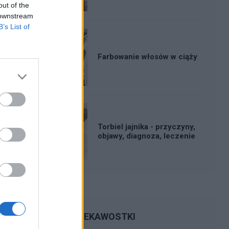
out of the
 downstream
B’s List of
Farbowanie włosów w ciąży
Torbiel jajnika - przyczyny,
objawy, diagnoza, leczenie
CIEKAWOSTKI