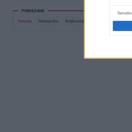
POWIĄZANE
Sensiti
Tematy
miesiączka
antykoncepcja
ginekologia
cią