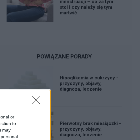
menstruacji – co za tym
stoi i czy należy się tym
martwić
POWIĄZANE PORADY
Hipoglikemia w cukrzycy -
przyczyny, objawy,
diagnoza, leczenie
sonal or
Pierwotny brak miesiączki -
ection to
przyczyny, objawy,
ou may
diagnoza, leczenie
 personal