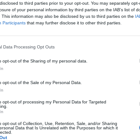
disclosed to third parties prior to your opt-out. You may separately opt-
ycznie doxycycline i w tym samym miesiącu dostalam
losure of your personal information by third parties on the IAB’s list of
eż furaginum i witaminę c , nie dostałam okresu od 10
. This information may also be disclosed by us to third parties on the
IA
oraj 0,2 a na wizycie u ginekologa usłyszałam tylko że
pacjentki
Participants
that may further disclose it to other third parties.
zo cieniutkie .moje pytanie czy okres powinien przyjść w
 ?
cji
l Data Processing Opt Outs
amienie w czasie owulacji? Niby jestem w okresie
o opt-out of the Sharing of my personal data.
ory skrzep krwi i plamie cały czas świeżą krwią. Czuję w
In
 co robić. Nigdy nie miałam takiej sytuacji. Proszę o
a pacjentki
trzeba jechacnia do lekarza. 25.05 miałam wizytę u
SG i wszystkie badania były ok.
o opt-out of the Sale of my Personal Data.
In
to opt-out of processing my Personal Data for Targeted
chwy myślę że to macica nie mogę utrzymać moczu czy
ing.
In
o opt-out of Collection, Use, Retention, Sale, and/or Sharing
pacjentki
ersonal Data that Is Unrelated with the Purposes for which it
lected.
Out