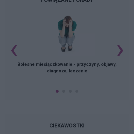
‹
›
N
Bolesne miesiączkowanie - przyczyny, objawy,
diagnoza, leczenie
CIEKAWOSTKI