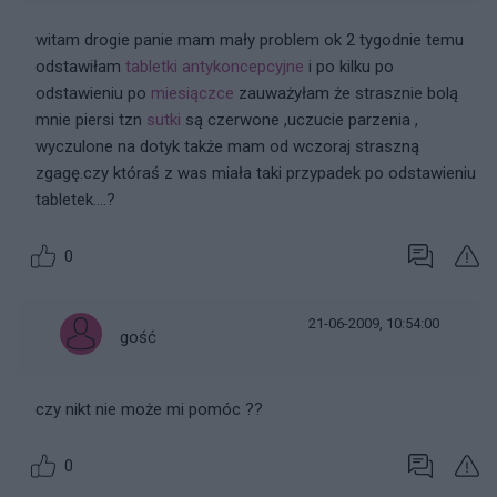
witam drogie panie mam mały problem ok 2 tygodnie temu
odstawiłam
tabletki antykoncepcyjne
i po kilku po
odstawieniu po
miesiączce
zauważyłam że strasznie bolą
mnie piersi tzn
sutki
są czerwone ,uczucie parzenia ,
wyczulone na dotyk także mam od wczoraj straszną
zgagę.czy któraś z was miała taki przypadek po odstawieniu
tabletek....?
0
21-06-2009, 10:54:00
gość
czy nikt nie może mi pomóc ??
0