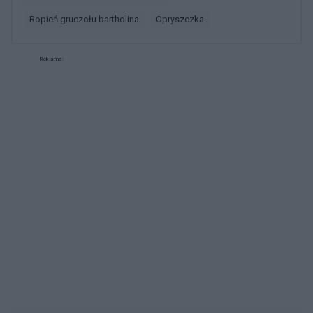
ropień gruczołu bartholina
opryszczka
Reklama: