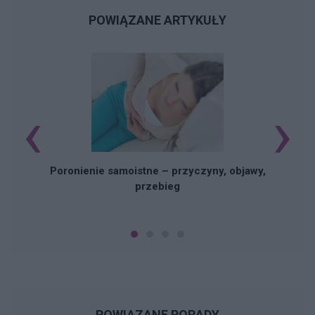
POWIĄZANE ARTYKUŁY
‹
›
U
Poronienie samoistne – przyczyny, objawy,
przebieg
POWIĄZANE PORADY