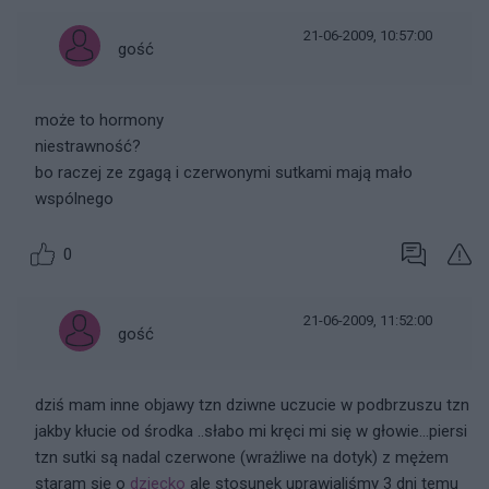
21-06-2009, 10:57:00
gość
może to hormony
niestrawność?
bo raczej ze zgagą i czerwonymi sutkami mają mało
wspólnego
0
21-06-2009, 11:52:00
gość
dziś mam inne objawy tzn dziwne uczucie w podbrzuszu tzn
jakby kłucie od środka ..słabo mi kręci mi się w głowie...piersi
tzn sutki są nadal czerwone (wrażliwe na dotyk) z mężem
staram się o
dziecko
ale stosunek uprawialiśmy 3 dni temu