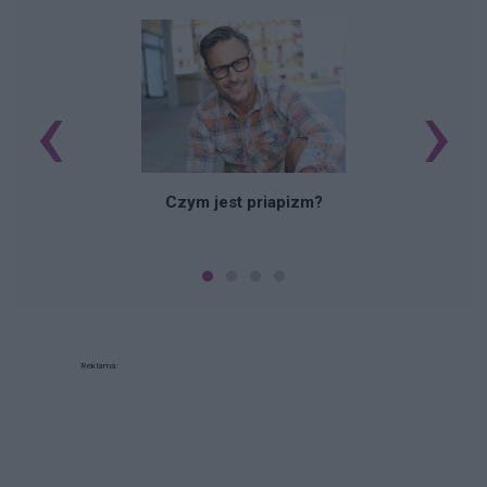
‹
›
Czym jest priapizm?
Reklama: