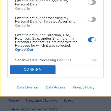
I want to opt-out of the Sale of my
Forum:
Dla nastolatek
Personal Data.
Opted In
I want to opt-out of processing my
Personal Data for Targeted Advertising.
Opted In
tosiapolak
I want to opt-out of Collection, Use,
Retention, Sale, and/or Sharing of my
Personal Data that Is Unrelated with the
Osocze bogatoplytkowe
Purposes for which it was collected.
Opted Out
Cześć, Z różnymi infekcjami intymnymi
zmagałam sie prawie dwa lata. Po długich
Sensitive Data Processing Opt Outs
leczeniach udało mi sie z tego wyjść. Jednakze
Forum:
Ginekologia - forum dla rodziny i
problem pozostał, czuję ciągły dyskomfort oraz
CONFIRM
pacjentki
mam zaczerwienienia w bruzdach między
wargowych. Posiewy są czyste. Lekarka
chciałaby wykonac u mnie osocze
Data Deletion
Data Access
Privacy Policy
bogatoplytkowe w te miejsca. Może któraś z
POWIĄZANE
Was miala wykonywany tali zabieg i moze cos o
nim wiecej sie wypowiedzieć. Będę wdzięczna
Tematy
przezierność karkowa
spirala
za wszelkie informacje
embolizacja mięśniaków macicy