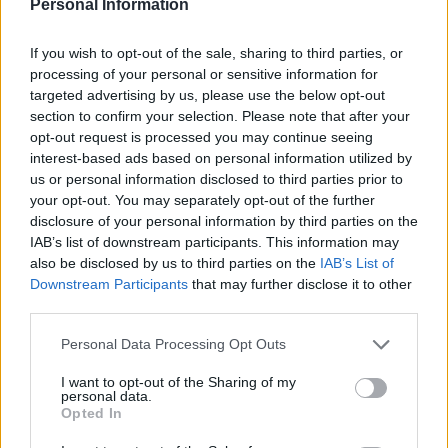
Personal Information
tosiapolak
If you wish to opt-out of the sale, sharing to third parties, or
processing of your personal or sensitive information for
Wypadanie włosów po odstawieniu
targeted advertising by us, please use the below opt-out
antykoncepcji dwuskładnikowe
section to confirm your selection. Please note that after your
Cześć, Odstawiłam tabletki antykoncepcyjne 3
opt-out request is processed you may continue seeing
miesiace temu, cykle powróciły regularne,
interest-based ads based on personal information utilized by
hormony sa prawidłowe. Jednakze zauważyłam
us or personal information disclosed to third parties prior to
Forum:
Ginekologia - forum dla rodziny i
zwiększone wypadanie włosów oraz pieczenie
your opt-out. You may separately opt-out of the further
pacjentki
skory glowy przy dotyku. Kiedy u Was po
disclosure of your personal information by third parties on the
odstawieniu antykoncepcji ustabilizowało sie i
IAB’s list of downstream participants. This information may
zmniejszyło wypadanie włosów? Też miałyście
also be disclosed by us to third parties on the
IAB’s List of
takie problemy?
Downstream Participants
that may further disclose it to other
third parties.
gość
Personal Data Processing Opt Outs
Nabrzmiałe wargi sromowe
I want to opt-out of the Sharing of my
personal data.
Hej od tygodnia czuje ze mam nabrzmiałe wargi
Opted In
sromowe nie wiem co z tym robić...