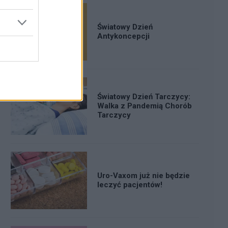
Światowy Dzień
Antykoncepcji
Światowy Dzień Tarczycy:
Walka z Pandemią Chorób
Tarczycy
Uro-Vaxom już nie będzie
leczyć pacjentów!