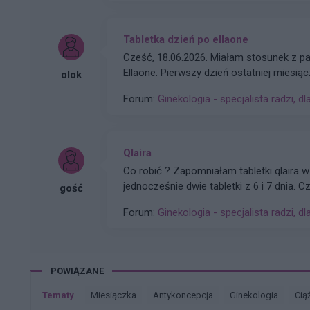
Tabletka dzień po ellaone
Cześć, 18.06.2026. Miałam stosunek z p
Ellaone. Pierwszy dzień ostatniej miesiąc
olok
Za 2 dni powinnam dostać okres. Aplikacj
Forum:
Ginekologia - specjalista radzi, dl
spora szansa na ciążę, bardzo się stresu
Qlaira
Co robić ? Zapomniałam tabletki qlaira w
jednocześnie dwie tabletki z 6 i 7 dnia.
gość
Forum:
Ginekologia - specjalista radzi, dl
POWIĄZANE
Tematy
miesiączka
antykoncepcja
ginekologia
cią