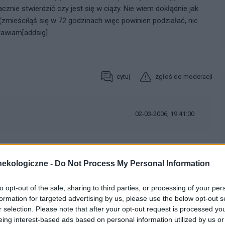
acznie stwierdzić czy jest się w ciąży. Nie wiem dokłądnie jak
zmieściłąś się w 72 godzinach więc powinien podziałać, nic
drawiam[addsig]
cytuj
zgłoś do moderacji
02-03-2006, 19:41:00
ulacja
, bo moje cykle są niezbyt regularne. wynoszą od 28 do
dni. ten pechowy dzień to był 17 dzień cyklu. nie wiem jak duże
ekologiczne -
Do Not Process My Personal Information
to opt-out of the sale, sharing to third parties, or processing of your per
cytuj
zgłoś do moderacji
formation for targeted advertising by us, please use the below opt-out s
r selection. Please note that after your opt-out request is processed y
eing interest-based ads based on personal information utilized by us or