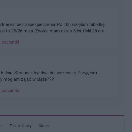
artnerem bez zabezpieczenia. Po 10h wzięłam tabletkę
zki to 25/26 maja. Zwykle mam okres 5dni. Cykl 28 dni.
a pokazuje że stosunek był w dni niepłodne. Czy jest
a pacjentki
je
 6 dniu. Stosunek był dwa dni wcześniej. Przyjęłam
 Czy mogłam zajść w ciążę???
a pacjentki
ża
test ciążowy
okres