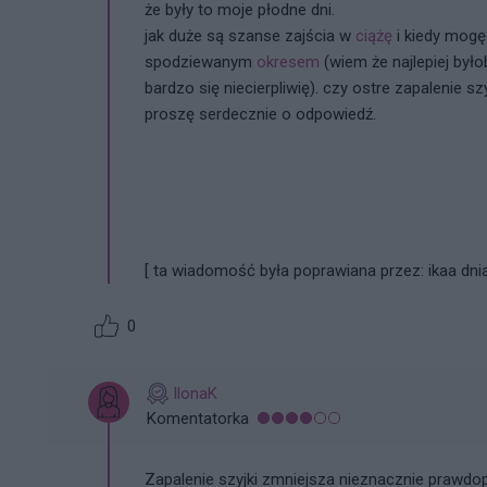
że były to moje płodne dni.
jak duże są szanse zajścia w
ciążę
i kiedy mogę
spodziewanym
okresem
(wiem że najlepiej był
bardzo się niecierpliwię). czy ostre zapalenie
proszę serdecznie o odpowiedź.
[ ta wiadomość była poprawiana przez: ikaa dnia
0
IlonaK
Komentatorka
Zapalenie szyjki zmniejsza nieznacznie prawdo