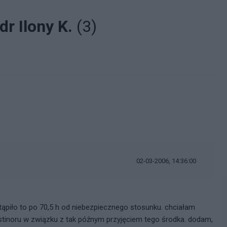
dr Ilony K.
(3)
i
02-03-2006, 14:36:00
tąpiło to po 70,5 h od niebezpiecznego stosunku. chciałam
ostinoru w związku z tak późnym przyjęciem tego środka. dodam,