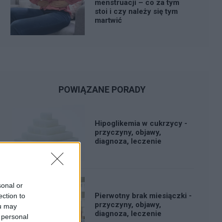
menstruacji – co za tym
stoi i czy należy się tym
martwić
POWIĄZANE PORADY
Hipoglikemia w cukrzycy -
przyczyny, objawy,
diagnoza, leczenie
sonal or
Pierwotny brak miesiączki -
ection to
przyczyny, objawy,
ou may
diagnoza, leczenie
 personal