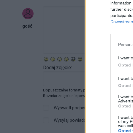
information 
further disc
participants
Downstream 
gość
Persona
I want t
Opted 
Dodaj zdjęcie:
I want t
Opted 
Dopuszczalne formaty pliku graficznego: jpg, jpeg ,
Rozmiar zdjęcia nie powinien przekraczać 0.6MB.
I want 
Advertis
Opted 
Wyświetl podpis
I want t
Wysyłaj powiadomienia o odpowiedzi
of my P
was col
Opted 