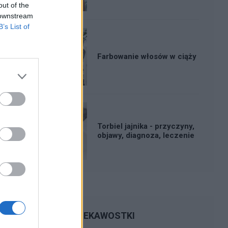
out of the
 downstream
B’s List of
Farbowanie włosów w ciąży
Torbiel jajnika - przyczyny,
objawy, diagnoza, leczenie
CIEKAWOSTKI