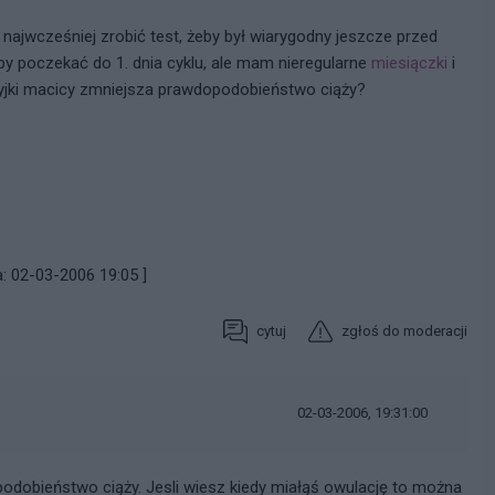
 najwcześniej zrobić test, żeby był wiarygodny jeszcze przed
oby poczekać do 1. dnia cyklu, ale mam nieregularne
miesiączki
i
 szyjki macicy zmniejsza prawdopodobieństwo ciąży?
: 02-03-2006 19:05 ]
cytuj
zgłoś do moderacji
02-03-2006, 19:31:00
podobieństwo ciąży. Jesli wiesz kiedy miałąś owulację to można