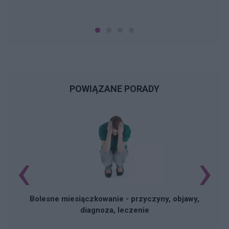
POWIĄZANE PORADY
‹
›
N
Bolesne miesiączkowanie - przyczyny, objawy,
diagnoza, leczenie