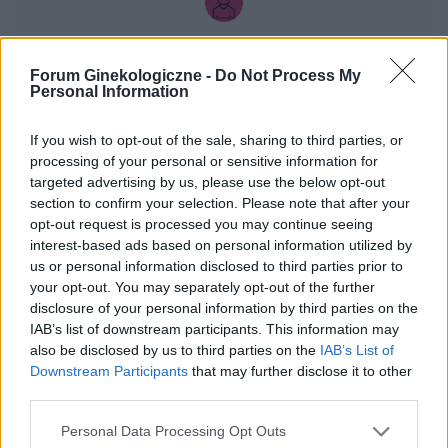
endometrium bardzo cieniutkie .moje pytanie
czy okres powinien przyjść w tym miesiącu czy
gość
to coś poważniejszego ?
Forum Ginekologiczne -
Do Not Process My
Personal Information
Czy to normalne ?
Hej od pewnego czasu pojawiają mi sie drobne
If you wish to opt-out of the sale, sharing to third parties, or
krostki na pochwie szczególnie po goleniu nie
processing of your personal or sensitive information for
wiem czy to wina maszynki...
targeted advertising by us, please use the below opt-out
Forum:
Dla nastolatek
section to confirm your selection. Please note that after your
opt-out request is processed you may continue seeing
interest-based ads based on personal information utilized by
us or personal information disclosed to third parties prior to
your opt-out. You may separately opt-out of the further
gość
disclosure of your personal information by third parties on the
IAB’s list of downstream participants. This information may
also be disclosed by us to third parties on the
IAB’s List of
Histeroskopia
Downstream Participants
that may further disclose it to other
Mam planowany zabieg histeroskopii od kilku
third parties.
miesięcy. Ze względu na problemy hormonalne
mam nieregularne miesiaczki. Tak się składa, że
Personal Data Processing Opt Outs
Forum:
Ginekologia - forum dla rodziny i
mam zabieg a pojawiła mi się miesiączka. Czy