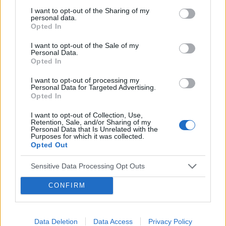
pacjentki
podczas lekkich plamień na początku cyklu
I want to opt-out of the Sharing of my
personal data.
można wykonać zabieg?
Opted In
I want to opt-out of the Sale of my
POWIĄZANE
Personal Data.
Opted In
Tematy
przezierność karkowa
spirala
I want to opt-out of processing my
embolizacja mięśniaków macicy
Personal Data for Targeted Advertising.
Opted In
ropień gruczołu bartholina
opryszczka
I want to opt-out of Collection, Use,
Retention, Sale, and/or Sharing of my
Personal Data that Is Unrelated with the
Reklama:
Purposes for which it was collected.
Opted Out
Sensitive Data Processing Opt Outs
CONFIRM
Data Deletion
Data Access
Privacy Policy