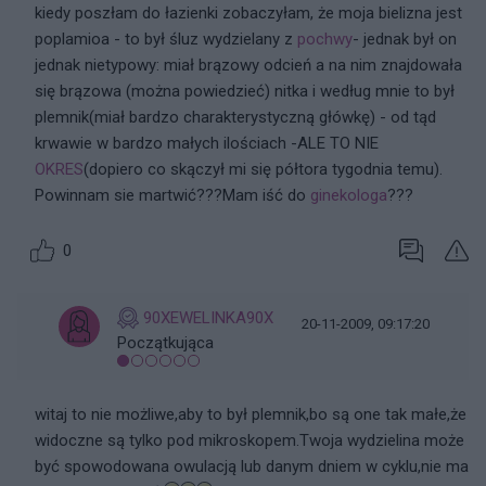
kiedy poszłam do łazienki zobaczyłam, że moja bielizna jest
poplamioa - to był śluz wydzielany z
pochwy
- jednak był on
jednak nietypowy: miał brązowy odcień a na nim znajdowała
się brązowa (można powiedzieć) nitka i według mnie to był
plemnik(miał bardzo charakterystyczną główkę) - od tąd
krwawie w bardzo małych ilościach -ALE TO NIE
OKRES
(dopiero co skączył mi się półtora tygodnia temu).
Powinnam sie martwić???Mam iść do
ginekologa
???
0
90XEWELINKA90X
20-11-2009, 09:17:20
Początkująca
witaj to nie możliwe,aby to był plemnik,bo są one tak małe,że
widoczne są tylko pod mikroskopem.Twoja wydzielina może
być spowodowana owulacją lub danym dniem w cyklu,nie ma