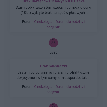
Brak Narządów Płciowych u Dziecka
Dzień Dobry wszystkim szukam pomocy u córki
(18lat) wykryto brak narządów płciowych i
zniekształconą pochwe czy ma ktoś do jakiegoś
Forum:
Ginekologia - forum dla rodziny i
plastyka namiary godnego polecenia nie za
pacjentki
miliony Dziękuję
gość
Brak miesiączki
Jestem po poronieniu i brałam profilaktycznie
doxycycline i w tym samym miesiącu dostalam
zapalenie pęcherza moczowego i brałam też
Forum:
Ginekologia - forum dla rodziny i
furaginum i witaminę c , nie dostałam okresu od
pacjentki
10 dni ,ciąża wykluczona beta HCG
przedwczoraj 0,2 a na wizycie u ginekologa
usłyszałam tylko że on nic tu nie widzi i że