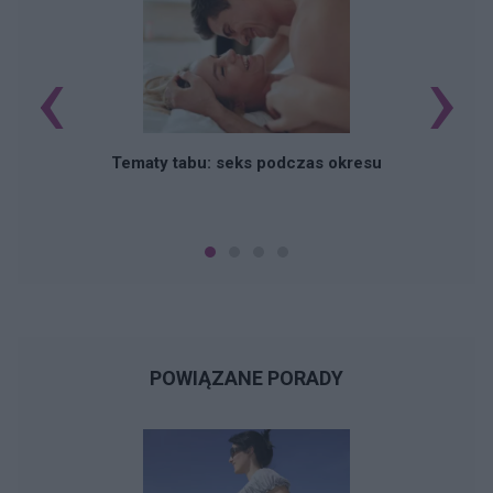
‹
›
O
Tematy tabu: seks podczas okresu
POWIĄZANE PORADY