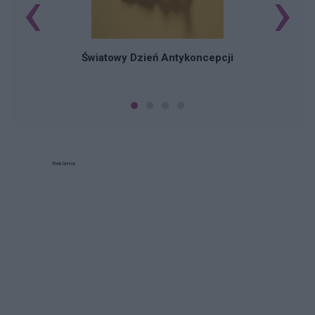
‹
›
Ś
Światowy Dzień Antykoncepcji
Reklama: