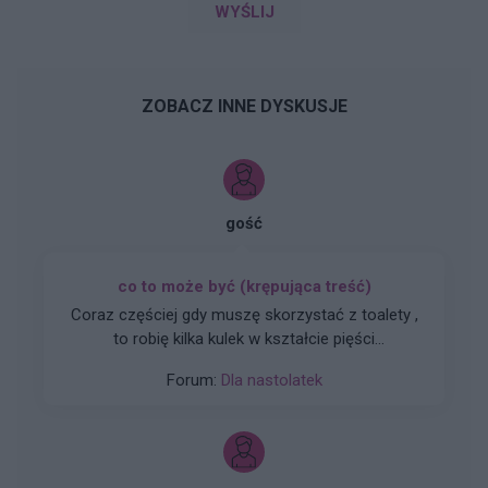
WYŚLIJ
ZOBACZ INNE DYSKUSJE
gość
co to może być (krępująca treść)
Coraz częściej gdy muszę skorzystać z toalety ,
to robię kilka kulek w kształcie pięści
przeważnie. Później silny ból , jakby do wejścia
Forum:
Dla nastolatek
do odbytu. Ból jest dosyć intensywny, kąpiel lub
chłodna woda pomaga. Dodam , trwa to tak od
około 2 miesięcy. Co w takiej sytuacji może
pomóc. ?