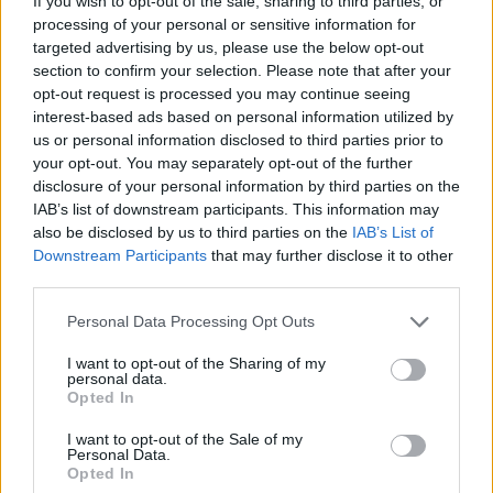
If you wish to opt-out of the sale, sharing to third parties, or
a we wtorek jak się zorientowałam to wzięłam
processing of your personal or sensitive information for
dwie. Moje pytanie brzmi jakie jest ryzyko ciąży
targeted advertising by us, please use the below opt-out
w tym przypadku biorąc pod uwagę ten
gość
section to confirm your selection. Please note that after your
stosunek z czwartku.
opt-out request is processed you may continue seeing
interest-based ads based on personal information utilized by
Histeroskopia
us or personal information disclosed to third parties prior to
Mam planowany zabieg histeroskopii od kilku
your opt-out. You may separately opt-out of the further
miesięcy. Ze względu na problemy hormonalne
disclosure of your personal information by third parties on the
mam nieregularne miesiaczki. Tak się składa, że
IAB’s list of downstream participants. This information may
Forum:
Ginekologia - forum dla rodziny i
mam zabieg a pojawiła mi się miesiączka. Czy
also be disclosed by us to third parties on the
IAB’s List of
pacjentki
podczas lekkich plamień na początku cyklu
Downstream Participants
that may further disclose it to other
third parties.
można wykonać zabieg?
Personal Data Processing Opt Outs
POWIĄZANE
I want to opt-out of the Sharing of my
personal data.
Tematy
miesiączka
antykoncepcja
ginekologia
Opted In
ciąża
test ciążowy
okres
I want to opt-out of the Sale of my
Personal Data.
Opted In
Reklama: