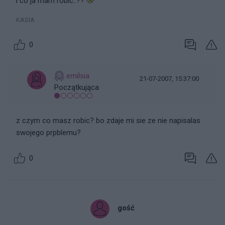
i co ja mam robic..??
KASIA
0
emilsia
21-07-2007, 15:37:00
Początkująca
z czym co masz robic? bo zdaje mi sie ze nie napisalas
swojego prpblemu?
0
gość