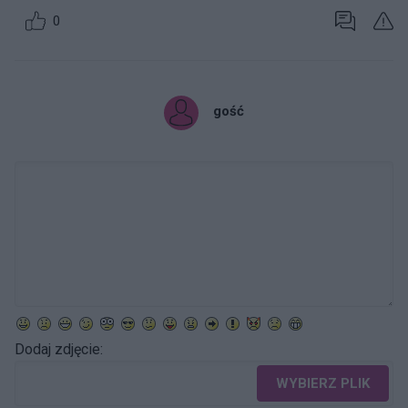
0
gość
Dodaj zdjęcie:
WYBIERZ PLIK