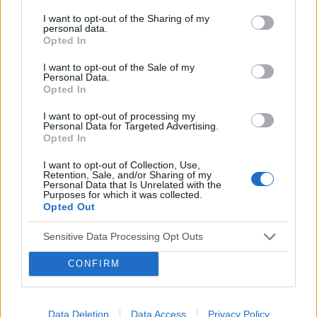
mam zaczerwienienia w bruzdach między
I want to opt-out of the Sharing of my
wargowych. Posiewy są czyste. Lekarka
personal data.
chciałaby wykonac u mnie osocze
Opted In
bogatoplytkowe w te miejsca. Może któraś z
POWIĄZANE
Was miala wykonywany tali zabieg i moze cos o
I want to opt-out of the Sale of my
Personal Data.
nim wiecej sie wypowiedzieć. Będę wdzięczna
Tematy
przezierność karkowa
spirala
Opted In
za wszelkie informacje
embolizacja mięśniaków macicy
I want to opt-out of processing my
Personal Data for Targeted Advertising.
ropień gruczołu bartholina
opryszczka
Opted In
I want to opt-out of Collection, Use,
Retention, Sale, and/or Sharing of my
Reklama:
Personal Data that Is Unrelated with the
Purposes for which it was collected.
Opted Out
Sensitive Data Processing Opt Outs
CONFIRM
Data Deletion
Data Access
Privacy Policy