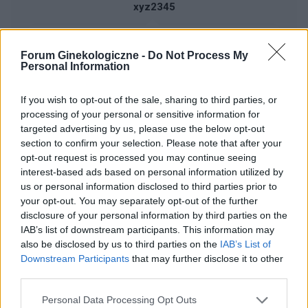
xyz2345
Krostka na wardze sromowej
Forum Ginekologiczne -
Do Not Process My
Wyskoczył mi taki guzek na wardze sromowej
Personal Information
mniejszej, w dotyku jest to mała kulka która boli
gdy się dotyka. Co to może być ? Czy to źle
If you wish to opt-out of the sale, sharing to third parties, or
Forum:
Ginekologia - forum dla rodziny i
wygląda?
processing of your personal or sensitive information for
pacjentki
targeted advertising by us, please use the below opt-out
section to confirm your selection. Please note that after your
opt-out request is processed you may continue seeing
interest-based ads based on personal information utilized by
us or personal information disclosed to third parties prior to
tosiapolak
your opt-out. You may separately opt-out of the further
disclosure of your personal information by third parties on the
IAB’s list of downstream participants. This information may
Osocze bogatoplytkowe
also be disclosed by us to third parties on the
IAB’s List of
Cześć, Z różnymi infekcjami intymnymi
Downstream Participants
that may further disclose it to other
zmagałam sie prawie dwa lata. Po długich
third parties.
leczeniach udało mi sie z tego wyjść. Jednakze
Forum:
Ginekologia - forum dla rodziny i
problem pozostał, czuję ciągły dyskomfort oraz
Personal Data Processing Opt Outs
pacjentki