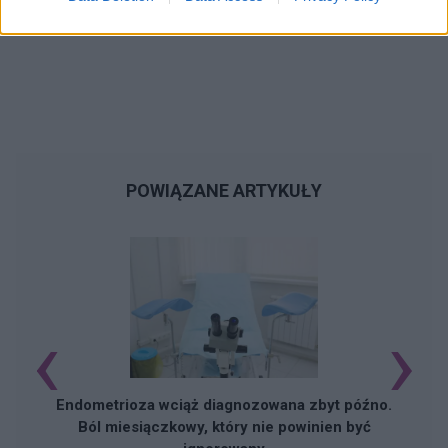
POWIĄZANE ARTYKUŁY
‹
›
Endometrioza wciąż diagnozowana zbyt późno.
Ból miesiączkowy, który nie powinien być