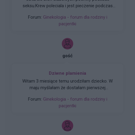
seksu.Krew poleciala i jest pieczenie podczas
sikania i napuchniete .Jaka masc albo zel
Forum:
Ginekologia - forum dla rodziny i
pomoze na ta dolegliwość?.
pacjentki
gość
Dziwne plamienia
Witam 3 miesiące temu urodziłam dziecko. W
maju myślałam że dostałam pierwszej
miesiączki (karmię piersią) ale to nie było
Forum:
Ginekologia - forum dla rodziny i
typowe jak na okres. Przypominało to bardziej
pacjentki
takie plamienie i to nie żywą różową Kris ze
śluzem lecz czarnobrązowy śluz który jednego
dnia był a na drugi dzień było czysto. I robi się
mi tak co 2 tyg raz trwa 3 dni a raz 6 jak przy
miesiączce. Czy to normalne ?