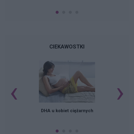
CIEKAWOSTKI
‹
›
K
DHA u kobiet ciężarnych