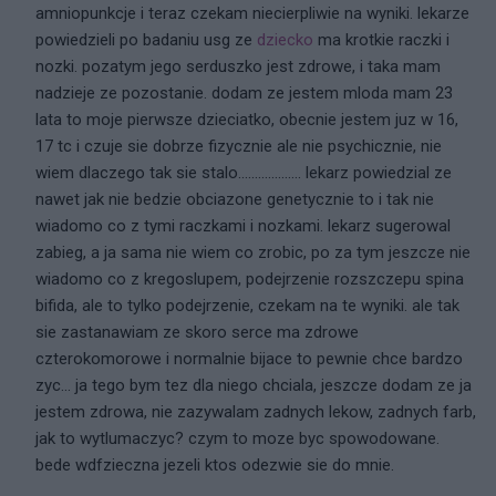
amniopunkcje i teraz czekam niecierpliwie na wyniki. lekarze
powiedzieli po badaniu usg ze
dziecko
ma krotkie raczki i
nozki. pozatym jego serduszko jest zdrowe, i taka mam
nadzieje ze pozostanie. dodam ze jestem mloda mam 23
lata to moje pierwsze dzieciatko, obecnie jestem juz w 16,
17 tc i czuje sie dobrze fizycznie ale nie psychicznie, nie
wiem dlaczego tak sie stalo................... lekarz powiedzial ze
nawet jak nie bedzie obciazone genetycznie to i tak nie
wiadomo co z tymi raczkami i nozkami. lekarz sugerowal
zabieg, a ja sama nie wiem co zrobic, po za tym jeszcze nie
wiadomo co z kregoslupem, podejrzenie rozszczepu spina
bifida, ale to tylko podejrzenie, czekam na te wyniki. ale tak
sie zastanawiam ze skoro serce ma zdrowe
czterokomorowe i normalnie bijace to pewnie chce bardzo
zyc... ja tego bym tez dla niego chciala, jeszcze dodam ze ja
jestem zdrowa, nie zazywalam zadnych lekow, zadnych farb,
jak to wytlumaczyc? czym to moze byc spowodowane.
bede wdfzieczna jezeli ktos odezwie sie do mnie.