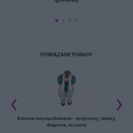
ignorowany
POWIĄZANE PORADY
‹
›
N
Bolesne miesiączkowanie - przyczyny, objawy,
diagnoza, leczenie