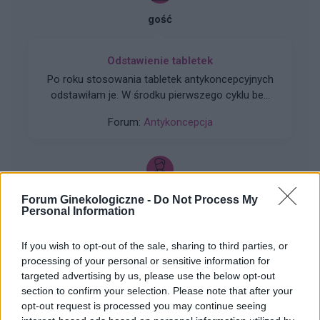
wczesna ciąża ? Miała która podobnie ? 😕
gość
Odstawienie tabletek
Po roku stosowania tabletek antykoncepcyjnych
odstawiłam je. W środku pierwszego cyklu bez
nich, miałam bardzo silne bóle owulacyjne, w
Forum:
Antykoncepcja
tym samym czasie doszło do stosunku
podczas którego wystąpiło dosyć mocne
krwawienie. Czy mam się czego obawiać? Czy
sytuacja w kolejnym cyklu może się powtórzyć?
Jest to dla mnie bardzo krępujące. Oczekuje na
gość
Forum Ginekologiczne -
Do Not Process My
wizytę u ginekologa. Czy są jakieś metody by
Personal Information
uniknąć krwawień śródcyklicznych?
Czy ten test pokazuje pozytywny?
If you wish to opt-out of the sale, sharing to third parties, or
Kupiłam dwa testy wczoraj robiłam z action
processing of your personal or sensitive information for
wyszła bardzo blada kreska dzisiaj kupiłam
targeted advertising by us, please use the below opt-out
płytkowy ten który podsyłam.Czy ten test jest
section to confirm your selection. Please note that after your
Forum:
Ciąża - czy to możliwe? Wszystko o...
pozytywny czy to kreska parowa
opt-out request is processed you may continue seeing