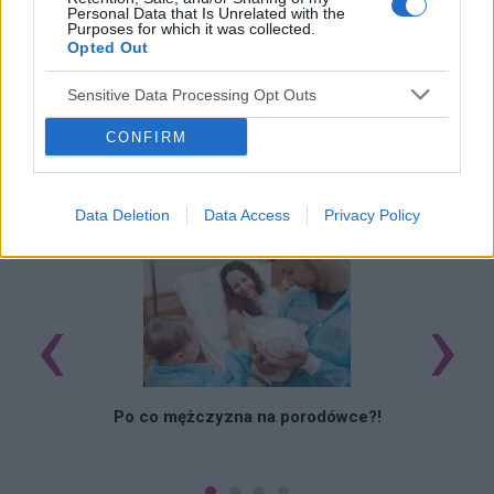
Personal Data that Is Unrelated with the
Purposes for which it was collected.
Opted Out
Sensitive Data Processing Opt Outs
CONFIRM
POWIĄZANE ARTYKUŁY
Data Deletion
Data Access
Privacy Policy
‹
›
M
Po co mężczyzna na porodówce?!