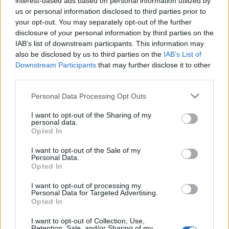
interest-based ads based on personal information utilized by
us or personal information disclosed to third parties prior to
your opt-out. You may separately opt-out of the further
POWIĄZANE
disclosure of your personal information by third parties on the
IAB’s list of downstream participants. This information may
Tematy
antykoncepcja
metody antykoncepcyjne
also be disclosed by us to third parties on the
IAB’s List of
Downstream Participants
that may further disclose it to other
tabletka antykoncepcyjna
plastry antykoncepcyjne
third parties.
wkładka wewnątrzmaciczna
przerwatywa
Personal Data Processing Opt Outs
Reklama:
I want to opt-out of the Sharing of my
personal data.
Opted In
I want to opt-out of the Sale of my
Personal Data.
Opted In
I want to opt-out of processing my
Personal Data for Targeted Advertising.
Opted In
I want to opt-out of Collection, Use,
Retention, Sale, and/or Sharing of my