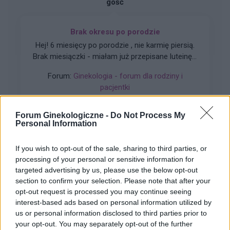
gość
Brak okresu po porodzie
Hej! 6 miesięcy po porodzie , nie karmię piersią.
Brak miesiączki - miałam już przepisane luteinę l,
która nie wywołała okresu a następnie plastry
Forum:
Ginekologia - forum dla rodziny i
systen 50 i ponownie luteinę, które również
pacjentki
okresu nie wywołały. Plastry odklejały się.
Miałam wykonane badania hormonalne i
wyszedł bardzo niski poziom estrogenow. Około
Forum Ginekologiczne -
Do Not Process My
Personal Information
14. Co teraz?
tosiapolak
If you wish to opt-out of the sale, sharing to third parties, or
processing of your personal or sensitive information for
targeted advertising by us, please use the below opt-out
Wypadanie włosów po odstawieniu
section to confirm your selection. Please note that after your
antykoncepcji dwuskładnikowe
opt-out request is processed you may continue seeing
Cześć, Odstawiłam tabletki antykoncepcyjne 3
interest-based ads based on personal information utilized by
miesiace temu, cykle powróciły regularne,
us or personal information disclosed to third parties prior to
hormony sa prawidłowe. Jednakze zauważyłam
your opt-out. You may separately opt-out of the further
Forum:
Ginekologia - forum dla rodziny i