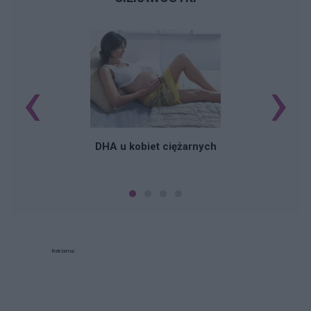
‹
›
K
DHA u kobiet ciężarnych
Reklama: