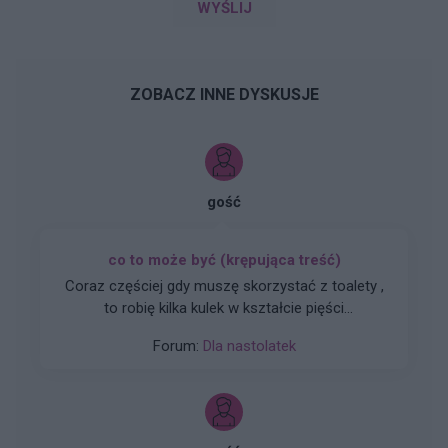
WYŚLIJ
ZOBACZ INNE DYSKUSJE
gość
co to może być (krępująca treść)
Coraz częściej gdy muszę skorzystać z toalety ,
to robię kilka kulek w kształcie pięści
przeważnie. Później silny ból , jakby do wejścia
Forum:
Dla nastolatek
do odbytu. Ból jest dosyć intensywny, kąpiel lub
chłodna woda pomaga. Dodam , trwa to tak od
około 2 miesięcy. Co w takiej sytuacji może
pomóc. ?