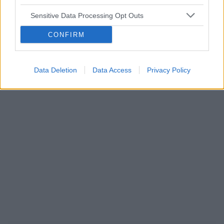
Sensitive Data Processing Opt Outs
ropień gruczołu bartholina
opryszczka
CONFIRM
Reklama:
Data Deletion
Data Access
Privacy Policy