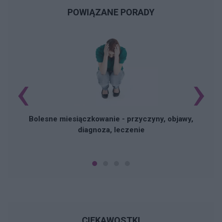
POWIĄZANE PORADY
‹
›
N
Bolesne miesiączkowanie - przyczyny, objawy,
diagnoza, leczenie
CIEKAWOSTKI