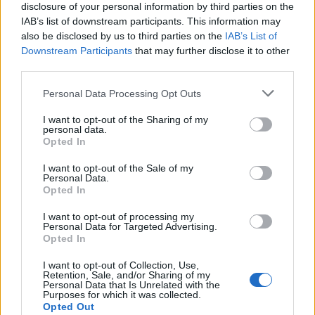
zwiększone wypadanie włosów oraz pieczenie
disclosure of your personal information by third parties on the
pacjentki
skory glowy przy dotyku. Kiedy u Was po
IAB’s list of downstream participants. This information may
odstawieniu antykoncepcji ustabilizowało sie i
also be disclosed by us to third parties on the
IAB’s List of
zmniejszyło wypadanie włosów? Też miałyście
Downstream Participants
that may further disclose it to other
takie problemy?
third parties.
gość
Personal Data Processing Opt Outs
I want to opt-out of the Sharing of my
Brak ochoty na seks w związku
personal data.
Opted In
2 lata razem i rok po ślubie a ja nie mam ochoty
na seks. To nie jest raczej normalne co nie? :(
I want to opt-out of the Sale of my
Zaczynało się to powoli. Obecnie seks mógłby
Personal Data.
Forum:
Ginekologia - forum dla rodziny i
Opted In
dla mnie istnieć. Robię to z uwagi na męża.
pacjentki
Udaję orgazm. Rzuciłam tabletki
I want to opt-out of processing my
antykoncepcyjne ale nic nie wróciło do normy (
Personal Data for Targeted Advertising.
przestałam brać kilka miesięcy temu tak wiec
Opted In
wszystko już raczej powinno się uregulować co
POWIĄZANE
I want to opt-out of Collection, Use,
nie? ).
Retention, Sale, and/or Sharing of my
Personal Data that Is Unrelated with the
Tematy
przezierność karkowa
spirala
Purposes for which it was collected.
Opted Out
embolizacja mięśniaków macicy