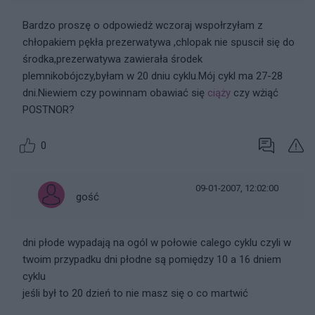
Bardzo proszę o odpowiedż wczoraj wspołrzyłam z
chłopakiem pękła prezerwatywa ,chlopak nie spuscił się do
środka,prezerwatywa zawierała środek
plemnikobójczy,byłam w 20 dniu cyklu.Mój cykl ma 27-28
dni.Niewiem czy powinnam obawiać się
ciąży
czy wżiąć
POSTNOR?
0
09-01-2007, 12:02:00
gość
dni płode wypadają na ogól w połowie calego cyklu czyli w
twoim przypadku dni płodne są pomiędzy 10 a 16 dniem
cyklu
jeśli był to 20 dzień to nie masz się o co martwić