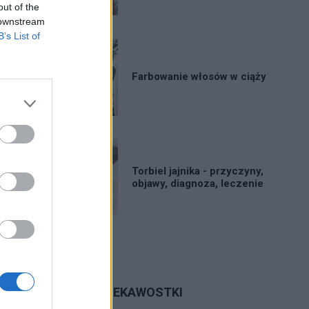
out of the
 downstream
B’s List of
Farbowanie włosów w ciąży
Torbiel jajnika - przyczyny,
objawy, diagnoza, leczenie
CIEKAWOSTKI