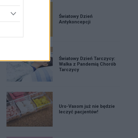
Światowy Dzień
Antykoncepcji
Światowy Dzień Tarczycy:
Walka z Pandemią Chorób
Tarczycy
Uro-Vaxom już nie będzie
leczyć pacjentów!