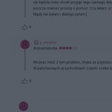
nie będzie mnie chciał przyjąć tego samego dni
jeszcze mama:( proszę o pomoc. Czy lekarz
gi
Nigdy nie byłam i dlatego pytam:(
0
y_ennefer
Komentatorka
Możesz mieć z tym problem, chyba że pójdziesz 
W państwowych przychodniach często czeka się 
0