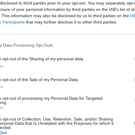
disclosed to third parties prior to your opt-out. You may separately opt-
losure of your personal information by third parties on the IAB’s list of
. This information may also be disclosed by us to third parties on the
IA
Participants
that may further disclose it to other third parties.
seksu.Krew poleciala i jest pieczenie podczas sikania i
l Data Processing Opt Outs
 na ta dolegliwość?.
pacjentki
o opt-out of the Sharing of my personal data.
In
o opt-out of the Sale of my Personal Data.
tykoncepcji dwuskładnikowe
In
jne 3 miesiace temu, cykle powróciły regularne,
ażyłam zwiększone wypadanie włosów oraz pieczenie
to opt-out of processing my Personal Data for Targeted
ing.
 antykoncepcji ustabilizowało sie i
In
pacjentki
yście takie problemy?
o opt-out of Collection, Use, Retention, Sale, and/or Sharing
ersonal Data that Is Unrelated with the Purposes for which it
lected.
Out