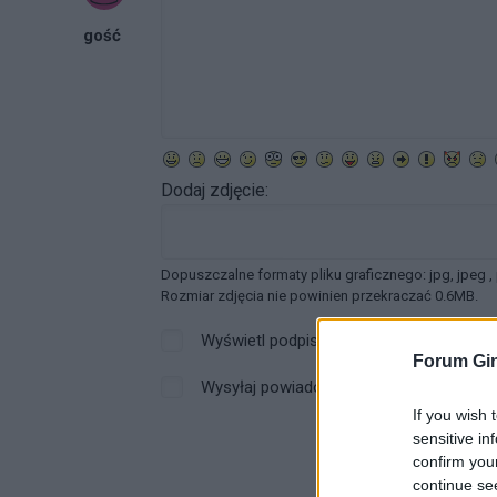
gość
Dodaj zdjęcie:
Dopuszczalne formaty pliku graficznego: jpg, jpeg ,
Rozmiar zdjęcia nie powinien przekraczać 0.6MB.
Wyświetl podpis
Forum Gin
Wysyłaj powiadomienia o odpowiedzi
If you wish 
sensitive in
confirm you
continue se