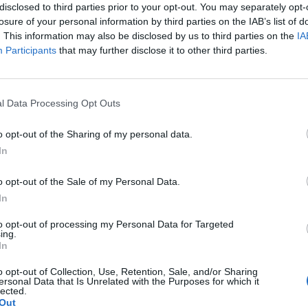
disclosed to third parties prior to your opt-out. You may separately opt-
losure of your personal information by third parties on the IAB’s list of
. This information may also be disclosed by us to third parties on the
IA
Participants
that may further disclose it to other third parties.
lety , to robię kilka kulek w kształcie pięści przeważnie.
l Data Processing Opt Outs
miesięcy. Co w takiej sytuacji może pomóc. ?
o opt-out of the Sharing of my personal data.
In
o opt-out of the Sale of my Personal Data.
ade
In
ykoncepcyjne ORLIFLIQUE. Na lewym jajniku mam
to opt-out of processing my Personal Data for Targeted
 2 cm powiększyła się do 3 cm. Pani ginekolog
ing.
ade, tłumacząc, że są w nich silniejsze hormony i być
In
e ktoś wyrazić opinię na ten temat? Czy powinnam
o opt-out of Collection, Use, Retention, Sale, and/or Sharing
e po Orliflique nie mam żadnych skutków ubocznych. Czy
ersonal Data that Is Unrelated with the Purposes for which it
oncepcji?
lected.
Out