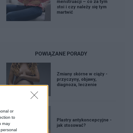
menstruacji – co za tym
stoi i czy należy się tym
martwić
POWIĄZANE PORADY
Zmiany skórne w ciąży -
przyczyny, objawy,
diagnoza, leczenie
sonal or
ection to
Plastry antykoncepcyjne -
ou may
jak stosować?
 personal