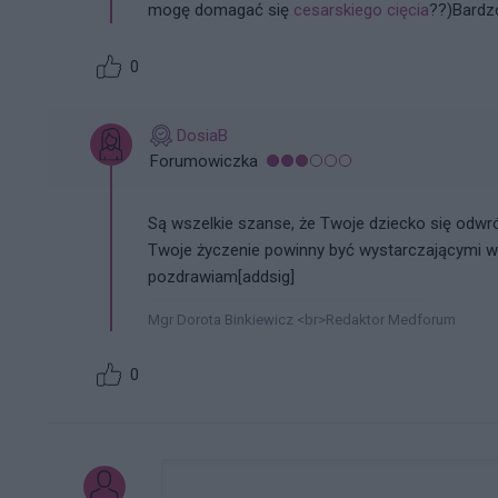
mogę domagać się
cesarskiego cięcia
??)Bardz
0
DosiaB
Forumowiczka
Są wszelkie szanse, że Twoje dziecko się odwró
Twoje życzenie powinny być wystarczającymi w
pozdrawiam[addsig]
Mgr Dorota Binkiewicz <br>Redaktor Medforum
0