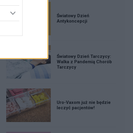
Światowy Dzień
Antykoncepcji
Światowy Dzień Tarczycy:
Walka z Pandemią Chorób
Tarczycy
Uro-Vaxom już nie będzie
leczyć pacjentów!