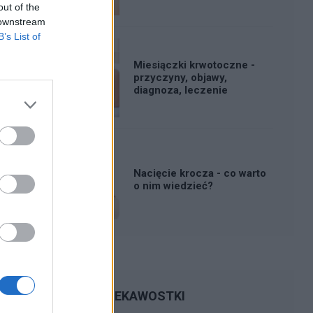
out of the
 downstream
B’s List of
Miesiączki krwotoczne -
przyczyny, objawy,
diagnoza, leczenie
Nacięcie krocza - co warto
o nim wiedzieć?
CIEKAWOSTKI