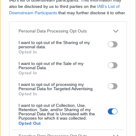
potrzeba jechacnia do lekarza. 25.05 miałam
also be disclosed by us to third parties on the
IAB’s List of
wizytę u ginekologa, gdzie robione było również
Downstream Participants
that may further disclose it to other
gość
USG i wszystkie badania były ok.
third parties.
Personal Data Processing Opt Outs
Obtarcie blon sluzowych pochwy
Obtarcie blon sluzowych pochwy podczas
I want to opt-out of the Sharing of my
personal data.
seksu.Krew poleciala i jest pieczenie podczas
Opted In
sikania i napuchniete .Jaka masc albo zel
Forum:
Ginekologia - forum dla rodziny i
pomoze na ta dolegliwość?.
I want to opt-out of the Sale of my
pacjentki
Personal Data.
Opted In
I want to opt-out of processing my
Personal Data for Targeted Advertising.
Opted In
gość
I want to opt-out of Collection, Use,
Retention, Sale, and/or Sharing of my
Personal Data that Is Unrelated with the
Macica
Purposes for which it was collected.
Opted Out
Witam od miesiąca wystaje mi coś z pochwy
myślę że to macica nie mogę utrzymać moczu