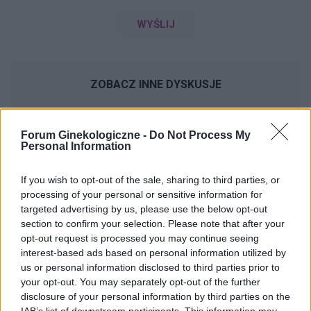
WYŚLIJ
ZOBACZ INNE DYSKUSJE
Forum Ginekologiczne -
Do Not Process My
Personal Information
gość
If you wish to opt-out of the sale, sharing to third parties, or
processing of your personal or sensitive information for
Dosyć obife plamienie w czasie owulacji
targeted advertising by us, please use the below opt-out
Dzień dobry. Czy normalne jest obfite plamienie
section to confirm your selection. Please note that after your
w czasie owulacji? Niby jestem w okresie
opt-out request is processed you may continue seeing
owulacji, a dziś rano wyszedł ze mnie spory
interest-based ads based on personal information utilized by
Forum:
Ginekologia - specjalista radzi, dla
skrzep krwi i plamie cały czas świeżą krwią.
us or personal information disclosed to third parties prior to
pacjentki
Czuję w macicy lekkie pieczenie i zastanawiam
your opt-out. You may separately opt-out of the further
się co robić. Nigdy nie miałam takiej sytuacji.
disclosure of your personal information by third parties on the
Proszę o poradę na co zwrócić uwagę i czy jest
IAB’s list of downstream participants. This information may