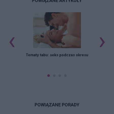
POWIĄZANE ARTYKUŁY
‹
›
O
Tematy tabu: seks podczas okresu
POWIĄZANE PORADY