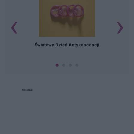
‹
›
Ś
Światowy Dzień Antykoncepcji
Reklama: