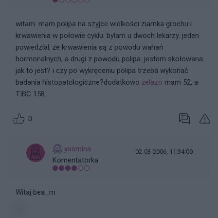
witam. mam polipa na szyjce wielkości ziarnka grochu i
krwawienia w połowie cyklu. bylam u dwoch lekarzy. jeden
powiedzial, że krwawienia są z powodu wahań
hormonalnych, a drugi z powodu polipa. jestem skołowana.
jak to jest? i czy po wykręceniu polipa trzeba wykonać
badania histopatologiczne?dodatkowo
żelazo
mam 52, a
TIBC 158.
0
yasmina
02-03-2006, 11:34:00
Komentatorka
Witaj bea_m