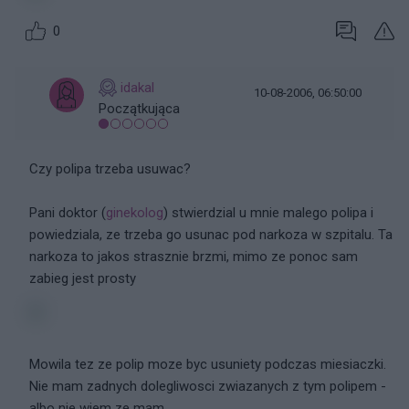
0
idakal
10-08-2006, 06:50:00
Początkująca
Czy polipa trzeba usuwac?
Pani doktor (
ginekolog
) stwierdzial u mnie malego polipa i
powiedziala, ze trzeba go usunac pod narkoza w szpitalu. Ta
narkoza to jakos strasznie brzmi, mimo ze ponoc sam
zabieg jest prosty
Mowila tez ze polip moze byc usuniety podczas miesiaczki.
Nie mam zadnych dolegliwosci zwiazanych z tym polipem -
albo nie wiem ze mam