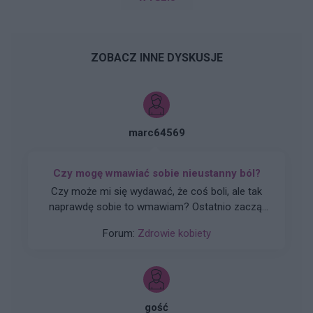
ZOBACZ INNE DYSKUSJE
marc64569
Czy mogę wmawiać sobie nieustanny ból?
Czy może mi się wydawać, że coś boli, ale tak
naprawdę sobie to wmawiam? Ostatnio zaczął
mnie boleć dość zdrowy ząb i czuję gniecenie w
Forum:
Zdrowie kobiety
nim cały czas, od obudzeniania się rano, po
zaśnięcie w nocy. Bez dosłownie żadnej przerwy.
Jednak ząb jest całkowicie zdrowy i nie bolał
mnie przed tym, jak zacząłem miewać pewne
problemy z oddalonym o kilka zębów dziąsłem.
gość