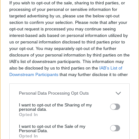
If you wish to opt-out of the sale, sharing to third parties, or
processing of your personal or sensitive information for
gość
targeted advertising by us, please use the below opt-out
section to confirm your selection. Please note that after your
opt-out request is processed you may continue seeing
Czy to normalny śluz
interest-based ads based on personal information utilized by
Witam jestem tutaj nowa i od paru dni mnie coś
us or personal information disclosed to third parties prior to
martwi Czy to śluz po zapłodnieniu ? Dodam że
your opt-out. You may separately opt-out of the further
minie 12 dni od stosunku z moim partnerem bez
disclosure of your personal information by third parties on the
Forum:
Czas wolny
zabezpieczenia owulacja przypada 18 lutego
IAB’s list of downstream participants. This information may
dodam że okres mam regularny 28-30 dni Dziś
also be disclosed by us to third parties on the
IAB’s List of
dodam że czuje pieczenie. Nie wiem czy mam
Downstream Participants
that may further disclose it to other
wie martwi i iść do lekarza
third parties.
POWIĄZANE
Personal Data Processing Opt Outs
Tematy
zdrowie
lifestyle
kobieta
I want to opt-out of the Sharing of my
zdrowe odżywianie
styl życia
personal data.
Opted In
Reklama:
I want to opt-out of the Sale of my
Personal Data.
Opted In