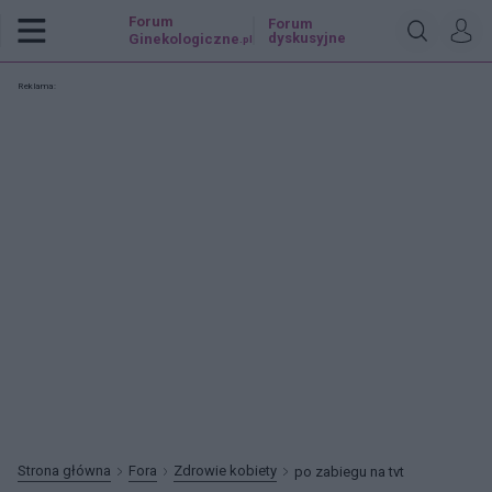
Forum
Forum
dyskusyjne
Ginekologiczne
.pl
Reklama:
Strona główna
Fora
Zdrowie kobiety
po zabiegu na tvt