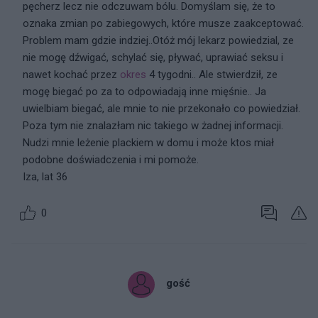
pęcherz lecz nie odczuwam bólu. Domyślam się, że to
oznaka zmian po zabiegowych, które musze zaakceptować.
Problem mam gdzie indziej..Otóż mój lekarz powiedzial, ze
nie mogę dźwigać, schylać się, pływać, uprawiać seksu i
nawet kochać przez
okres
4 tygodni.. Ale stwierdził, ze
mogę biegać po za to odpowiadają inne mięśnie.. Ja
uwielbiam biegać, ale mnie to nie przekonało co powiedział.
Poza tym nie znalazłam nic takiego w żadnej informacji.
Nudzi mnie leżenie plackiem w domu i może ktos miał
podobne doświadczenia i mi pomoże.
Iza, lat 36
0
gość