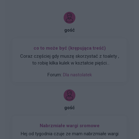
gość
co to może być (krępująca treść)
Coraz częściej gdy muszę skorzystać z toalety ,
to robię kilka kulek w kształcie pięści
przeważnie. Później silny ból , jakby do wejścia
Forum:
Dla nastolatek
do odbytu. Ból jest dosyć intensywny, kąpiel lub
chłodna woda pomaga. Dodam , trwa to tak od
około 2 miesięcy. Co w takiej sytuacji może
pomóc. ?
gość
Nabrzmiałe wargi sromowe
Hej od tygodnia czuje ze mam nabrzmiałe wargi