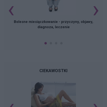
‹
›
Bolesne miesiączkowanie - przyczyny, objawy,
diagnoza, leczenie
CIEKAWOSTKI
‹
›
K