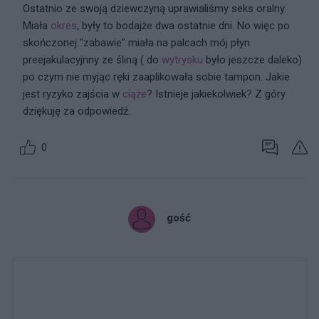
Ostatnio ze swoją dziewczyną uprawialiśmy seks oralny.
Miała
okres
, były to bodajże dwa ostatnie dni. No więc po
skończonej "zabawie" miała na palcach mój płyn
preejakulacyjnny ze śliną ( do
wytrysku
było jeszcze daleko)
po czym nie myjąc ręki zaaplikowała sobie tampon. Jakie
jest ryzyko zajścia w
ciąże
? Istnieje jakiekolwiek? Z góry
dziękuję za odpowiedź.
0
gość