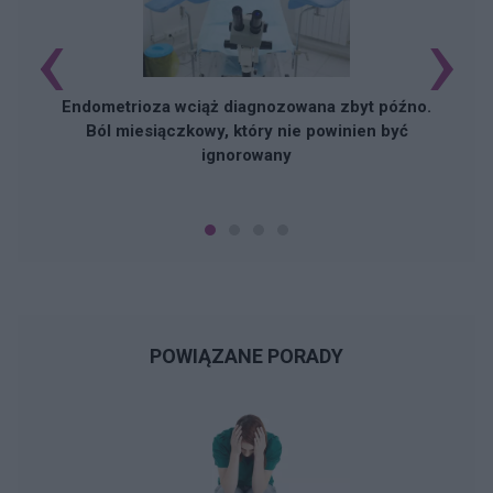
‹
›
Endometrioza wciąż diagnozowana zbyt późno.
Ból miesiączkowy, który nie powinien być
ignorowany
POWIĄZANE PORADY
N