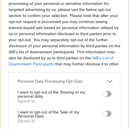
processing of your personal or sensitive information for
Obtarcie blon sluzowych pochwy
targeted advertising by us, please use the below opt-out
section to confirm your selection. Please note that after your
Obtarcie blon sluzowych pochwy podczas
opt-out request is processed you may continue seeing
seksu.Krew poleciala i jest pieczenie podczas
interest-based ads based on personal information utilized by
sikania i napuchniete .Jaka masc albo zel
us or personal information disclosed to third parties prior to
Forum:
Ginekologia - forum dla rodziny i
pomoze na ta dolegliwość?.
your opt-out. You may separately opt-out of the further
pacjentki
disclosure of your personal information by third parties on the
IAB’s list of downstream participants. This information may
also be disclosed by us to third parties on the
IAB’s List of
Downstream Participants
that may further disclose it to other
POWIĄZANE
third parties.
Tematy
przezierność karkowa
spirala
Personal Data Processing Opt Outs
embolizacja mięśniaków macicy
I want to opt-out of the Sharing of my
ropień gruczołu bartholina
opryszczka
personal data.
Opted In
I want to opt-out of the Sale of my
Reklama:
Personal Data.
Opted In