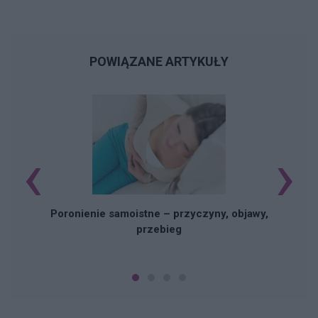
POWIĄZANE ARTYKUŁY
‹
›
U
Poronienie samoistne – przyczyny, objawy,
przebieg