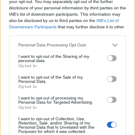
your opt-out. You may separately opt-out of the further
Hej! 6 miesięcy po porodzie , nie karmię piersią.
disclosure of your personal information by third parties on the
Brak miesiączki - miałam już przepisane luteinę l,
IAB’s list of downstream participants. This information may
która nie wywołała okresu a następnie plastry
also be disclosed by us to third parties on the
IAB’s List of
Forum:
Ginekologia - forum dla rodziny i
systen 50 i ponownie luteinę, które również
Downstream Participants
that may further disclose it to other
pacjentki
okresu nie wywołały. Plastry odklejały się.
third parties.
Miałam wykonane badania hormonalne i
wyszedł bardzo niski poziom estrogenow. Około
Personal Data Processing Opt Outs
14. Co teraz?
I want to opt-out of the Sharing of my
gość
personal data.
Opted In
I want to opt-out of the Sale of my
Czy to normalne ?
Personal Data.
Hej od pewnego czasu pojawiają mi sie drobne
Opted In
krostki na pochwie szczególnie po goleniu nie
I want to opt-out of processing my
wiem czy to wina maszynki...
Personal Data for Targeted Advertising.
Forum:
Dla nastolatek
Opted In
I want to opt-out of Collection, Use,
Retention, Sale, and/or Sharing of my
Personal Data that Is Unrelated with the
POWIĄZANE
Purposes for which it was collected.