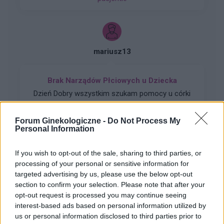
mariusz13
Brak Narządów Płciowych u Dziecka
Dzień Dobry wszystkim szukam pomocy u córki
(18lat) wykryto brak narządów płciowych i
zniekształconą pochwe czy ma ktoś do jakiegoś
Forum Ginekologiczne -
Do Not Process My
Forum:
Ginekologia - forum dla rodziny i
plastyka namiary godnego polecenia nie za
Personal Information
pacjentki
miliony Dziękuję
If you wish to opt-out of the sale, sharing to third parties, or
processing of your personal or sensitive information for
targeted advertising by us, please use the below opt-out
section to confirm your selection. Please note that after your
gość
opt-out request is processed you may continue seeing
interest-based ads based on personal information utilized by
us or personal information disclosed to third parties prior to
Brak okresu po porodzie