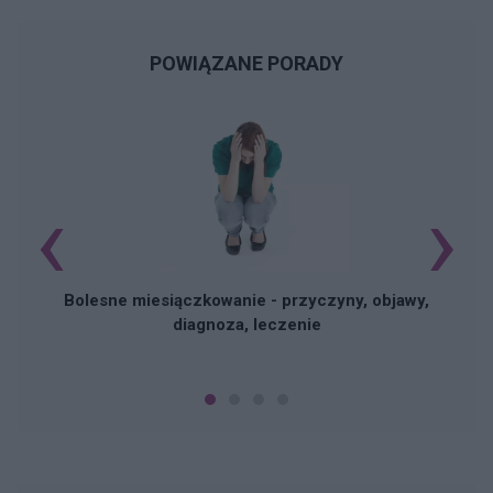
POWIĄZANE PORADY
‹
›
N
Bolesne miesiączkowanie - przyczyny, objawy,
diagnoza, leczenie