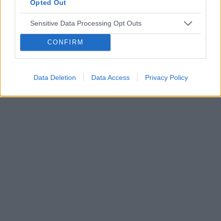
Opted Out
Tematy
przezierność karkowa
spirala
Sensitive Data Processing Opt Outs
embolizacja mięśniaków macicy
ropień gruczołu bartholina
opryszczka
CONFIRM
Reklama:
Data Deletion
Data Access
Privacy Policy