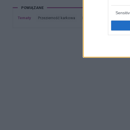
POWIĄZANE
Sensiti
Tematy
przezierność karkowa
spirala
embolizacja mię