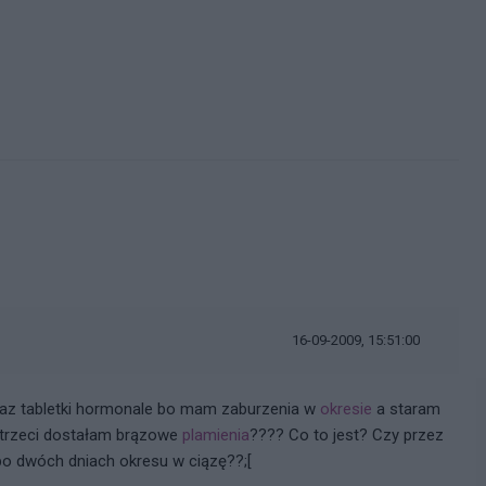
16-09-2009, 15:51:00
raz tabletki hormonale bo mam zaburzenia w
okresie
a staram
na trzeci dostałam brązowe
plamienia
???? Co to jest? Czy przez
po dwóch dniach okresu w ciązę??;[