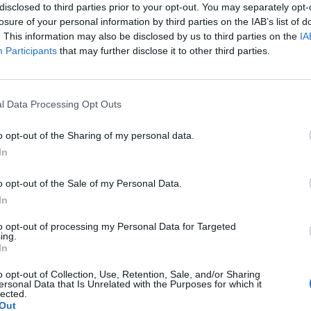
iersią. Brak miesiączki - miałam już przepisane luteinę l,
disclosed to third parties prior to your opt-out. You may separately opt-
astry systen 50 i ponownie luteinę, które również okresu
losure of your personal information by third parties on the IAB’s list of
łam wykonane badania hormonalne i wyszedł bardzo niski
. This information may also be disclosed by us to third parties on the
IA
pacjentki
?
Participants
that may further disclose it to other third parties.
l Data Processing Opt Outs
szłam w ciążę. Mam nieregularne cykle więc nie mogę
m w 22 dniu cyklu czy zrobienie takiego testu w tym
o opt-out of the Sharing of my personal data.
e stresować na zapas czy w jakim czasie zrobić taki
In
pacjentki
o opt-out of the Sale of my Personal Data.
In
to opt-out of processing my Personal Data for Targeted
ing.
mować tabletki mimo iż jestem 2 tygodnie
In
 czy dzień ma znaczenia kiedy przyjęłam pierwszą tabletkę ?
pacjentki
o opt-out of Collection, Use, Retention, Sale, and/or Sharing
ersonal Data that Is Unrelated with the Purposes for which it
lected.
Out