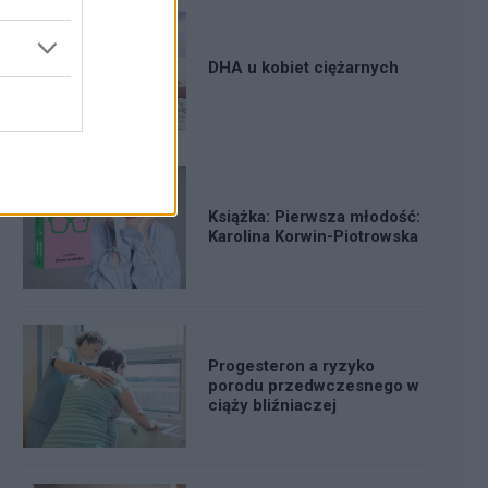
DHA u kobiet ciężarnych
Książka: Pierwsza młodość:
Karolina Korwin-Piotrowska
Progesteron a ryzyko
porodu przedwczesnego w
ciąży bliźniaczej