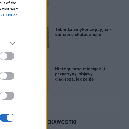
out of the
 downstream
B’s List of
Tabletka antykoncepcyjna -
obniżona skuteczność
Nieregularne miesiączki -
przyczyny, objawy,
diagnoza, leczenie
CIEKAWOSTKI