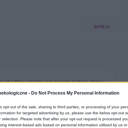
WYŚLIJ
seksu.Krew poleciala i jest pieczenie podczas sikania i
 na ta dolegliwość?.
ekologiczne -
Do Not Process My Personal Information
pacjentki
to opt-out of the sale, sharing to third parties, or processing of your per
formation for targeted advertising by us, please use the below opt-out s
r selection. Please note that after your opt-out request is processed y
eing interest-based ads based on personal information utilized by us or