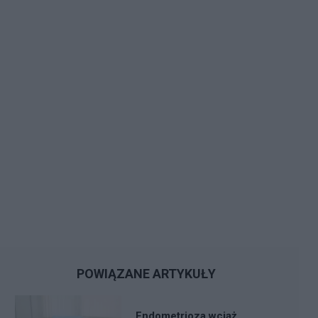
POWIĄZANE ARTYKUŁY
Endometrioza wciąż