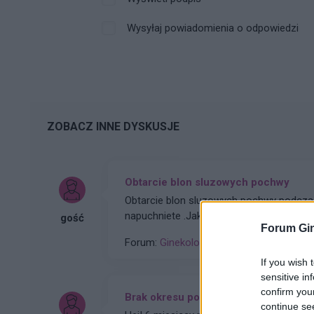
Wysyłaj powiadomienia o odpowiedzi
ZOBACZ INNE DYSKUSJE
Obtarcie blon sluzowych pochwy
Obtarcie blon sluzowych pochwy podczas 
napuchniete .Jaka masc albo zel pomoze
gość
Forum Gin
Forum:
Ginekologia - forum dla rodziny i 
If you wish 
sensitive in
confirm you
Brak okresu po porodzie
continue se