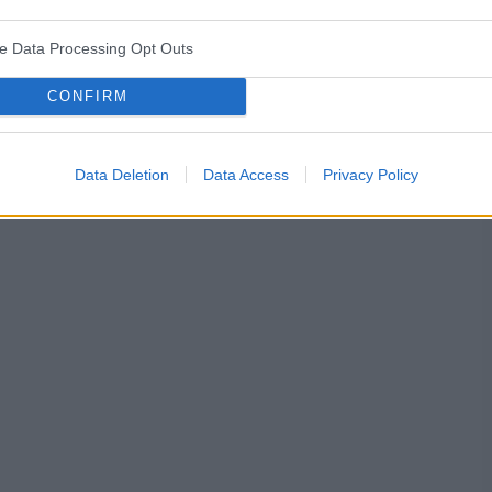
ve Data Processing Opt Outs
śniaków macicy
ropień gruczołu bartholina
opryszczka
CONFIRM
Data Deletion
Data Access
Privacy Policy