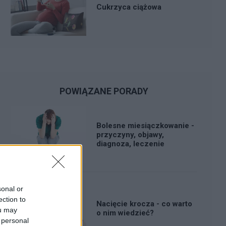
Cukrzyca ciążowa
POWIĄZANE PORADY
Bolesne miesiączkowanie -
przyczyny, objawy,
diagnoza, leczenie
sonal or
ection to
Nacięcie krocza - co warto
ou may
o nim wiedzieć?
 personal