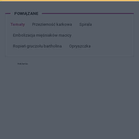
POWIĄZANE
Tematy
przezierność karkowa
spirala
embolizacja mięśniaków macicy
ropień gruczołu bartholina
opryszczka
Reklama: