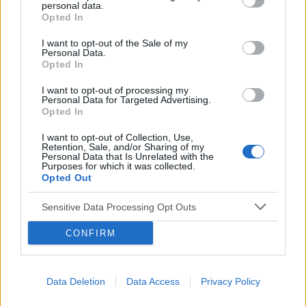
personal data.
Opted In
Choroby warg sromowych
I want to opt-out of the Sale of my
Bielactwo warg sromowych
Personal Data.
Opted In
Forum:
Ginekologia - forum dla rodziny i
I want to opt-out of processing my
pacjentki
Personal Data for Targeted Advertising.
Opted In
I want to opt-out of Collection, Use,
Retention, Sale, and/or Sharing of my
Personal Data that Is Unrelated with the
xyz2345
Purposes for which it was collected.
Opted Out
Krostka na wardze sromowej
Sensitive Data Processing Opt Outs
Wyskoczył mi taki guzek na wardze sromowej
CONFIRM
mniejszej, w dotyku jest to mała kulka która boli
gdy się dotyka. Co to może być ? Czy to źle
Forum:
Ginekologia - forum dla rodziny i
wygląda?
pacjentki
Data Deletion
Data Access
Privacy Policy