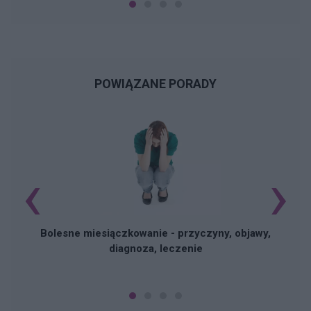
POWIĄZANE PORADY
‹
›
N
Bolesne miesiączkowanie - przyczyny, objawy,
diagnoza, leczenie