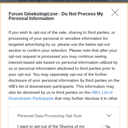
Brak miesiączki - miałam już przepisane luteinę l,
która nie wywołała okresu a następnie plastry
Forum:
Ginekologia - forum dla rodziny i
systen 50 i ponownie luteinę, które również
Forum Ginekologiczne -
Do Not Process My
pacjentki
Personal Information
okresu nie wywołały. Plastry odklejały się.
Miałam wykonane badania hormonalne i
wyszedł bardzo niski poziom estrogenow. Około
If you wish to opt-out of the sale, sharing to third parties, or
14. Co teraz?
processing of your personal or sensitive information for
targeted advertising by us, please use the below opt-out
gość
section to confirm your selection. Please note that after your
opt-out request is processed you may continue seeing
interest-based ads based on personal information utilized by
Histeroskopia
us or personal information disclosed to third parties prior to
Mam planowany zabieg histeroskopii od kilku
your opt-out. You may separately opt-out of the further
miesięcy. Ze względu na problemy hormonalne
disclosure of your personal information by third parties on the
mam nieregularne miesiaczki. Tak się składa, że
IAB’s list of downstream participants. This information may
Forum:
Ginekologia - forum dla rodziny i
mam zabieg a pojawiła mi się miesiączka. Czy
also be disclosed by us to third parties on the
IAB’s List of
pacjentki
podczas lekkich plamień na początku cyklu
Downstream Participants
that may further disclose it to other
można wykonać zabieg?
third parties.
Personal Data Processing Opt Outs
gość
I want to opt-out of the Sharing of my