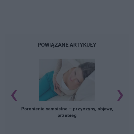
POWIĄZANE ARTYKUŁY
‹
›
U
Poronienie samoistne – przyczyny, objawy,
przebieg