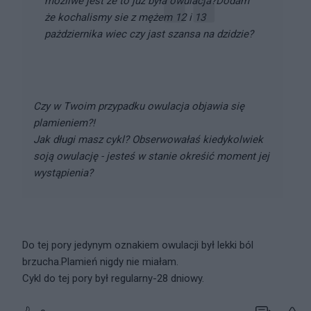
możliwe jest że to już była owulacja?Dodam
że kochalismy sie z mężem 12 i 13
pażdziernika wiec czy jast szansa na dzidzie?
Czy w Twoim przypadku owulacja objawia się
plamieniem?!
Jak długi masz cykl? Obserwowałaś kiedykolwiek
soją owulację - jesteś w stanie okreśić moment jej
wystąpienia?
Do tej pory jedynym oznakiem owulacji był lekki ból
brzucha.Plamień nigdy nie miałam.
Cykl do tej pory był regularny-28 dniowy.