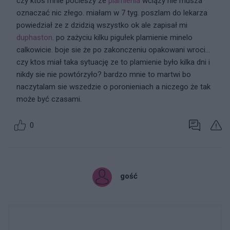
czy ktos mnie pocieszy ze
plamienia
wciązy nie musza
oznaczać nic złego. miałam w 7 tyg. poszlam do lekarza
powiedział ze z dzidzią wszystko ok ale zapisał mi
duphaston
. po zażyciu kilku pigułek plamienie minelo
calkowicie. boje sie że po zakonczeniu opakowani wroci...
czy ktos miał taka sytuację ze to plamienie było kilka dni i
nikdy sie nie powtórzyło? bardzo mnie to martwi bo
naczytalam sie wszedzie o poronieniach a niczego że tak
może być czasami.
0
gość