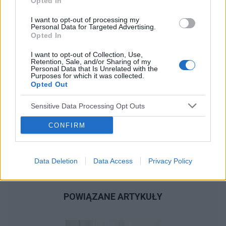
Opted In
I want to opt-out of processing my
Personal Data for Targeted Advertising.
Opted In
I want to opt-out of Collection, Use,
Retention, Sale, and/or Sharing of my
Personal Data that Is Unrelated with the
Purposes for which it was collected.
Opted Out
Sensitive Data Processing Opt Outs
CONFIRM
Data Deletion
Data Access
Privacy Policy
POWIĄZANE ARTYKUŁY