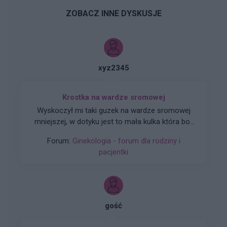
ZOBACZ INNE DYSKUSJE
xyz2345
Krostka na wardze sromowej
Wyskoczył mi taki guzek na wardze sromowej
mniejszej, w dotyku jest to mała kulka która boli
gdy się dotyka. Co to może być ? Czy to źle
Forum:
Ginekologia - forum dla rodziny i
wygląda?
pacjentki
gość