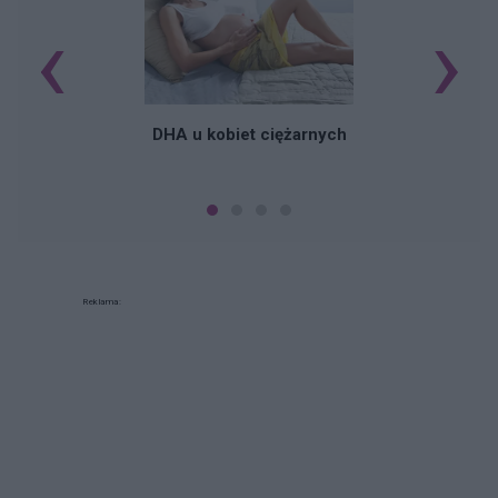
‹
›
K
DHA u kobiet ciężarnych
Reklama: