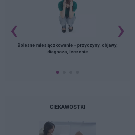
‹
›
N
Bolesne miesiączkowanie - przyczyny, objawy,
diagnoza, leczenie
CIEKAWOSTKI