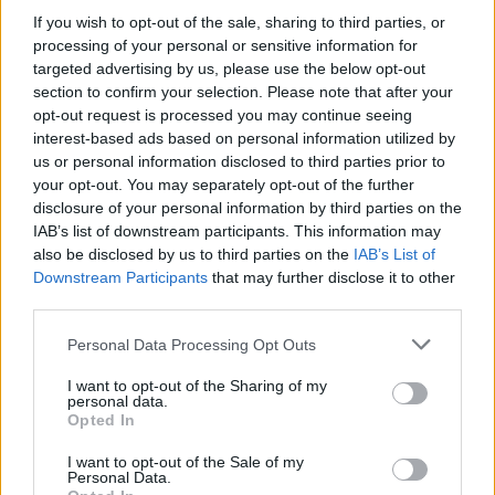
If you wish to opt-out of the sale, sharing to third parties, or
mariusz13
processing of your personal or sensitive information for
targeted advertising by us, please use the below opt-out
section to confirm your selection. Please note that after your
Brak Narządów Płciowych u Dziecka
opt-out request is processed you may continue seeing
Dzień Dobry wszystkim szukam pomocy u córki
interest-based ads based on personal information utilized by
(18lat) wykryto brak narządów płciowych i
us or personal information disclosed to third parties prior to
zniekształconą pochwe czy ma ktoś do jakiegoś
your opt-out. You may separately opt-out of the further
Forum:
Ginekologia - forum dla rodziny i
plastyka namiary godnego polecenia nie za
disclosure of your personal information by third parties on the
pacjentki
miliony Dziękuję
IAB’s list of downstream participants. This information may
also be disclosed by us to third parties on the
IAB’s List of
Downstream Participants
that may further disclose it to other
third parties.
POWIĄZANE
Personal Data Processing Opt Outs
Tematy
przezierność karkowa
spirala
I want to opt-out of the Sharing of my
embolizacja mięśniaków macicy
personal data.
Opted In
ropień gruczołu bartholina
opryszczka
I want to opt-out of the Sale of my
Personal Data.
Reklama: