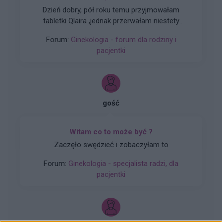
Dzień dobry, pół roku temu przyjmowałam
tabletki Qlaira ,jednak przerwałam niestety
uderzenia gorąca i zawroty głowy wróciły .
Forum:
Ginekologia - forum dla rodziny i
Zaczęłam znowu przyjmować tabletki mimo iż
pacjentki
jestem 2 tygodnie po okresie ,dziś wezmę 5
tabletkę czy dzień ma znaczenia kiedy przyjęłam
pierwszą tabletkę ?
gość
Witam co to może być ?
Zaczęło swędzieć i zobaczyłam to
Forum:
Ginekologia - specjalista radzi, dla
pacjentki