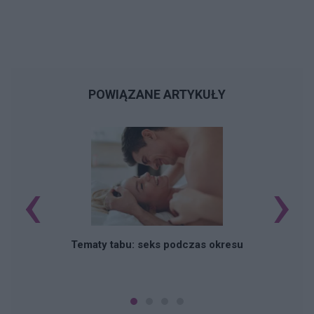
POWIĄZANE ARTYKUŁY
‹
›
O
Tematy tabu: seks podczas okresu