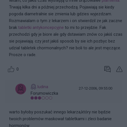
witam, co jakiś czas wystepją u mnie brązowawe
plamienia
.
Trwają kilka dni a później przechodzą. Pojawiają sie kiedy
pogoda diametralnie sie zmienia lub gdzies wyjezdzam.
Rozmawialam o tym z lekarzem i on stwierdzil ze jak zaczne
brak
tabletki antykoncepcyjne
to mi to przejdzie. Fak
przechodzi gdy je biore ale gdy dstawiam znów co jakiś czas
sie pojawiają. czy jest jakiś sposob by sie ich pozbyc bez
udzial tabletek chormonalnych? nie boli to ale jest męczące.
Prosze o rade.
0
ludina
27-12-2006, 09:55:00
Forumowiczka
warto byłoby poszukać innego lekarza,który nie będzie
twoich problemów maskował tabletkami i zleci badanie
hormonów