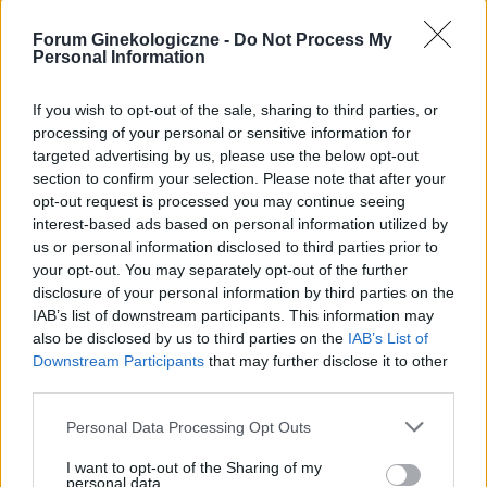
gość
Forum Ginekologiczne -
Do Not Process My
Personal Information
Ryzyko
Dzień dobry, w czwartek miałam stosunek w
If you wish to opt-out of the sale, sharing to third parties, or
sobotę dostałam krwawienie z odstawienia i
processing of your personal or sensitive information for
trwało do poniedziałku. W niedzielę zaczęłam
targeted advertising by us, please use the below opt-out
Forum:
Antykoncepcja
nowe opakowanie tabletek pierwsza wzięłam
section to confirm your selection. Please note that after your
prawidłowo drogiej w poniedziałek zapomniałam
opt-out request is processed you may continue seeing
a we wtorek jak się zorientowałam to wzięłam
interest-based ads based on personal information utilized by
dwie. Moje pytanie brzmi jakie jest ryzyko ciąży
us or personal information disclosed to third parties prior to
w tym przypadku biorąc pod uwagę ten
your opt-out. You may separately opt-out of the further
gość
disclosure of your personal information by third parties on the
stosunek z czwartku.
IAB’s list of downstream participants. This information may
also be disclosed by us to third parties on the
IAB’s List of
Wysypka
Downstream Participants
that may further disclose it to other
Witam, od kilku dni borykam się ze swędzeniem,
third parties.
pieczeniem podczas oddawania moczu. Dziś
postanowiłam tam zerknąć i sytuacja wygląda
Personal Data Processing Opt Outs
Forum:
Ginekologia - specjalista radzi, dla
tak jak na zdjęciu. Czy może ktoś wie, co to
pacjentki
I want to opt-out of the Sharing of my
może być?
personal data.