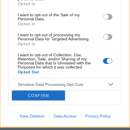
Opted In
I want to opt-out of the Sale of my
POWIĄZANE
Personal Data.
Opted In
Tematy
miesiączka
antykoncepcja
ginekologia
I want to opt-out of processing my
ciąża
test ciążowy
okres
Personal Data for Targeted Advertising.
Opted In
I want to opt-out of Collection, Use,
Reklama:
Retention, Sale, and/or Sharing of my
Personal Data that Is Unrelated with the
Purposes for which it was collected.
Opted Out
Sensitive Data Processing Opt Outs
CONFIRM
Data Deletion
Data Access
Privacy Policy