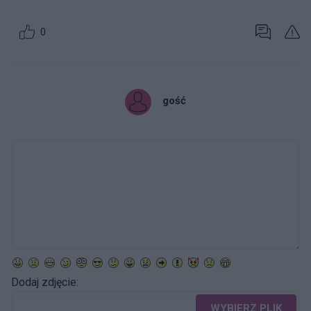
0
gość
Dodaj zdjęcie:
WYBIERZ PLIK