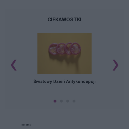
CIEKAWOSTKI
‹
›
Ś
Światowy Dzień Antykoncepcji
Reklama: