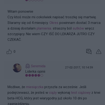
Witam ponownie
Czy ktoś może mi cokolwiek napisać troszkę się martwię.
Staramy się od 4 miesięcy.
Okres
powinnam dostać 3 marca
a dzisiaj dostałam
plamienia
. straszny ból
sutków
wręcz
szczypiący. Nie wiem CZY IŚĆ DO LEKARZA JUTRO CZY
CZEKAĆ.
0
Seremida
27-02-2017, 10:14:59
Liderka opinii
Możliwe, że
miesiączka
przyszła za wcześnie. Jeśli
podejrzewasz, że jesteś w
ciąży
wykonaj
test ciążowy
z krwi
beta-HCG, który jest wiarygodny już około 10 dni po
zagnieżdżeniu.