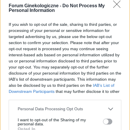
Forum Ginekologiczne -
Do Not Process My
tabletek anty razem z ellaone. Później nie brałam
Personal Information
przez 5 dni i miałam w tym czasie okres. Po
Tabletki
upływie 5 dni wróciłam do anty, zrobiłam test
Dzień dobry mam pytanie do jakiego roku życia
If you wish to opt-out of the sale, sharing to third parties, or
ciążowy i jedna kreska. Jestem teraz na 5
można brak tabletki antykoncepcyjne?
processing of your personal or sensitive information for
tabletce antykoncepcyjnej a wczoraj odbyłam
targeted advertising by us, please use the below opt-out
stosunek bez zabezpieczenia. Moje pytanie
Forum:
Antykoncepcja
section to confirm your selection. Please note that after your
brzmi, czy powinnam przez ten czas 7 dni robić
opt-out request is processed you may continue seeing
to tylko z zabezpieczaniem? Czy jestem teraz
interest-based ads based on personal information utilized by
bezpieczna od ciąży? Czy może wymagane jest
us or personal information disclosed to third parties prior to
w tym przypadku ponowne przyjęcie tabletki
your opt-out. You may separately opt-out of the further
gość
dzień po
disclosure of your personal information by third parties on the
IAB’s list of downstream participants. This information may
also be disclosed by us to third parties on the
IAB’s List of
Krwawienie
Downstream Participants
that may further disclose it to other
Cześć. Chciałam się poradzić bo mój problem
third parties.
trwa już pół roku . Pół roku temu zaczęłam
plamić dodam że od 3 lat biorę tabletki
Personal Data Processing Opt Outs
Forum:
Antykoncepcja
antykoncepcyjne ( vibin )Gdy zaczęłam plamić a
miesiączek można powiedzieć że nie miałam już
I want to opt-out of the Sharing of my
personal data.
w ogóle bo moje plamienia trwają np kilka dni
Opted In