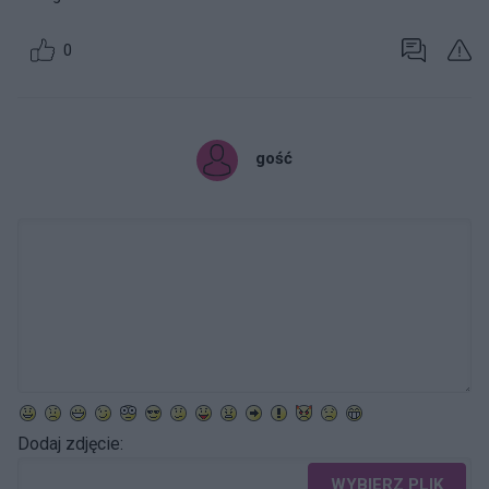
0
gość
Dodaj zdjęcie:
WYBIERZ PLIK