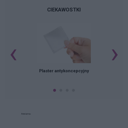
CIEKAWOSTKI
‹
›
B
Plaster antykoncepcyjny
Reklama: