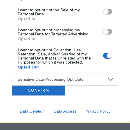
palmie później 2 dni jest ok i tak wkoło potrafię
POWIĄZANE
plamić 2 tyg ciągiem . Dodam że zauważyłam że
I want to opt-out of the Sale of my
Personal Data.
moje plamienia pojawiaja się gdy coś podniosę
Tematy
ciąża
test ciążowy
badanie usg
Opted In
cięższego . To zacznę może od tego jak
dziecko
zapłodnienie
antykoncepcja
poszłam pierwszy raz do ginekologa z moimi
I want to opt-out of processing my
płomieniami, przebadał mnie , wszytko ok dał
Personal Data for Targeted Advertising.
Opted In
tabletki przeciw krwotoczne (które mi nie
Reklama:
pomogły ) i kazał przyjść za miesiąc . Po czym
I want to opt-out of Collection, Use,
udałam się na kolejną wizytę i doktor
Retention, Sale, and/or Sharing of my
Personal Data that Is Unrelated with the
powiedziała że zmieni mi tabelki antykoncepcja
Purposes for which it was collected.
na kelzy ( również bez zmian dalej krwawie ) .
Opted Out
Nie wiem do kogo ma się udać po pomoc i jak
sobie z tym poradzić ostatnio zauważyłam że
Sensitive Data Processing Opt Outs
tej krwi jest zawsze więcej . Dodam również że
CONFIRM
bolą mnie cały czas piersi . Przepraszam że tak
chaotycznie.
Data Deletion
Data Access
Privacy Policy