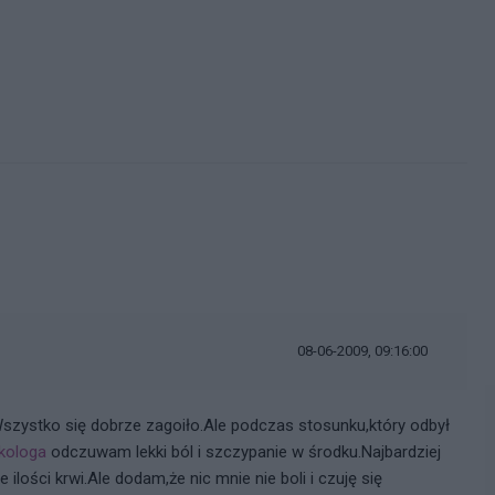
i
08-06-2009, 09:16:00
szystko się dobrze zagoiło.Ale podczas stosunku,który odbył
kologa
odczuwam lekki ból i szczypanie w środku.Najbardziej
 ilości krwi.Ale dodam,że nic mnie nie boli i czuję się