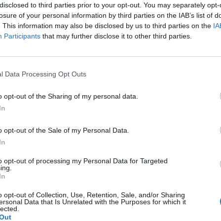
disclosed to third parties prior to your opt-out. You may separately opt-
losure of your personal information by third parties on the IAB’s list of
ycznie doxycycline i w tym samym miesiącu dostalam
. This information may also be disclosed by us to third parties on the
IA
eż furaginum i witaminę c , nie dostałam okresu od 10
Participants
that may further disclose it to other third parties.
oraj 0,2 a na wizycie u ginekologa usłyszałam tylko że
pacjentki
zo cieniutkie .moje pytanie czy okres powinien przyjść w
 ?
l Data Processing Opt Outs
o opt-out of the Sharing of my personal data.
magałam sie prawie dwa lata. Po długich leczeniach
In
oblem pozostał, czuję ciągły dyskomfort oraz mam
owych. Posiewy są czyste. Lekarka chciałaby wykonac u
pacjentki
a. Może któraś z Was miala wykonywany tali zabieg i
o opt-out of the Sale of my Personal Data.
. Będę wdzięczna za wszelkie informacje
In
to opt-out of processing my Personal Data for Targeted
ing.
In
k w sobotę dostałam krwawienie z odstawienia i trwało
nowe opakowanie tabletek pierwsza wzięłam prawidłowo
o opt-out of Collection, Use, Retention, Sale, and/or Sharing
 wtorek jak się zorientowałam to wzięłam dwie. Moje
ersonal Data that Is Unrelated with the Purposes for which it
lected.
tym przypadku biorąc pod uwagę ten stosunek z czwartku.
Out