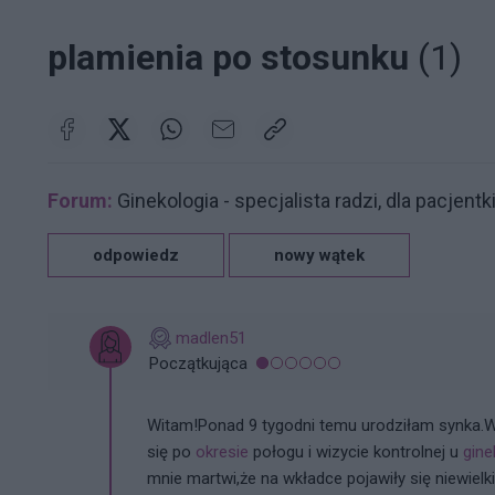
plamienia po stosunku
(1)
Forum:
Ginekologia - specjalista radzi, dla pacjentk
odpowiedz
nowy wątek
madlen51
Początkująca
Witam!Ponad 9 tygodni temu urodziłam synka.W
się po
okresie
połogu i wizycie kontrolnej u
gine
mnie martwi,że na wkładce pojawiły się niewielkie