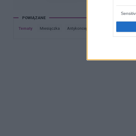
Sensiti
POWIĄZANE
Tematy
miesiączka
antykoncepcja
ginekologia
cią