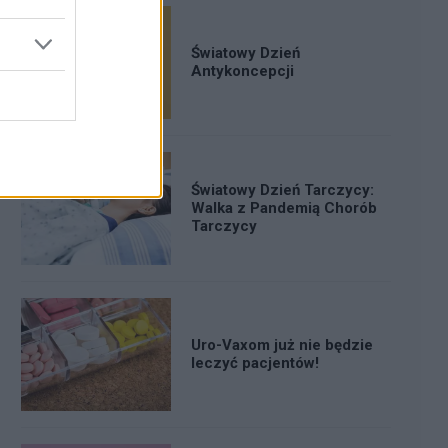
Światowy Dzień
Antykoncepcji
Światowy Dzień Tarczycy:
Walka z Pandemią Chorób
Tarczycy
Uro-Vaxom już nie będzie
leczyć pacjentów!