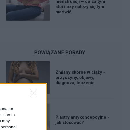
menstruacji – co za tym
stoi i czy należy się tym
martwić
POWIĄZANE PORADY
Zmiany skórne w ciąży -
przyczyny, objawy,
diagnoza, leczenie
sonal or
ection to
Plastry antykoncepcyjne -
ou may
jak stosować?
 personal