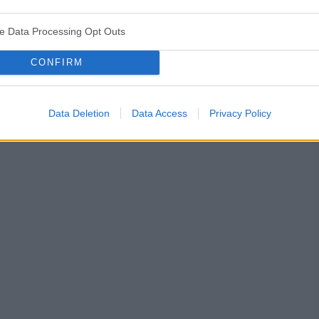
ve Data Processing Opt Outs
CONFIRM
ża
test ciążowy
okres
Data Deletion
Data Access
Privacy Policy