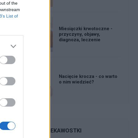
out of the
 downstream
B’s List of
Miesiączki krwotoczne -
przyczyny, objawy,
diagnoza, leczenie
Nacięcie krocza - co warto
o nim wiedzieć?
CIEKAWOSTKI