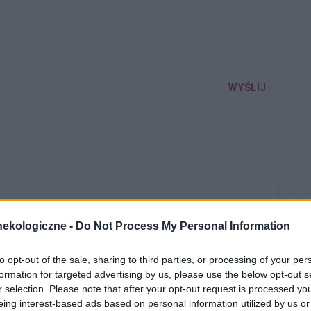
WYŚLIJ
lety , to robię kilka kulek w kształcie pięści przeważnie.
ekologiczne -
Do Not Process My Personal Information
miesięcy. Co w takiej sytuacji może pomóc. ?
to opt-out of the sale, sharing to third parties, or processing of your per
formation for targeted advertising by us, please use the below opt-out s
r selection. Please note that after your opt-out request is processed y
eing interest-based ads based on personal information utilized by us or