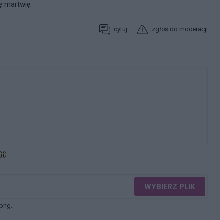
ę martwię.
cytuj
zgłoś do moderacji
WYBIERZ PLIK
 png.