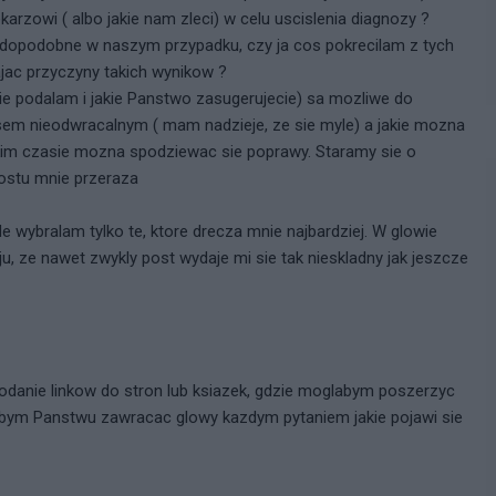
rzowi ( albo jakie nam zleci) w celu uscislenia diagnozy ?
wdopodobne w naszym przypadku, czy ja cos pokrecilam z tych
jac przyczyny takich wynikow ?
ie podalam i jakie Panstwo zasugerujecie) sa mozliwe do
esem nieodwracalnym ( mam nadzieje, ze sie myle) a jakie mozna
akim czasie mozna spodziewac sie poprawy. Staramy sie o
prostu mnie przeraza
e wybralam tylko te, ktore drecza mnie najbardziej. W glowie
u, ze nawet zwykly post wydaje mi sie tak nieskladny jak jeszcze
danie linkow do stron lub ksiazek, gdzie moglabym poszerzyc
abym Panstwu zawracac glowy kazdym pytaniem jakie pojawi sie