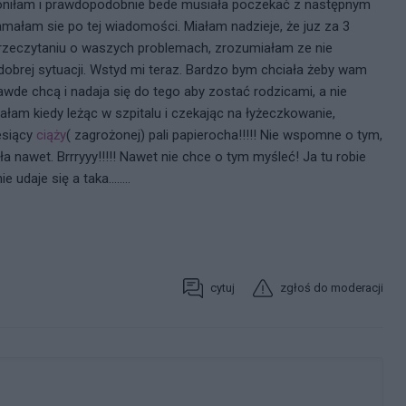
oniłam i prawdopodobnie bede musiała poczekać z następnym
małam sie po tej wiadomości. Miałam nadzieje, że juz za 3
przeczytaniu o waszych problemach, zrozumiałam ze nie
dobrej sytuacji. Wstyd mi teraz. Bardzo bym chciała żeby wam
prawde chcą i nadaja się do tego aby zostać rodzicami, a nie
stałam kiedy leżąc w szpitalu i czekając na łyżeczkowanie,
esiący
ciąży
( zagrożonej) pali papierocha!!!!! Nie wspomne o tym,
ła nawet. Brrryyy!!!!! Nawet nie chce o tym myśleć! Ja tu robie
udaje się a taka........
cytuj
zgłoś do moderacji