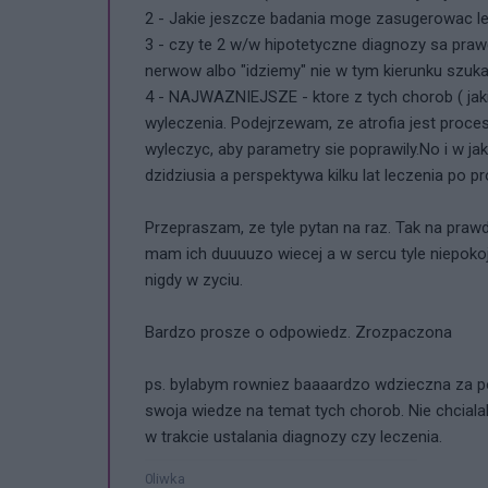
2 - Jakie jeszcze badania moge zasugerowac leka
3 - czy te 2 w/w hipotetyczne diagnozy sa pra
nerwow albo "idziemy" nie w tym kierunku szuka
4 - NAJWAZNIEJSZE - ktore z tych chorob ( jak
wyleczenia. Podejrzewam, ze atrofia jest proc
wyleczyc, aby parametry sie poprawily.No i w j
dzidziusia a perspektywa kilku lat leczenia po 
Przepraszam, ze tyle pytan na raz. Tak na prawd
mam ich duuuuzo wiecej a w sercu tyle niepokoj
nigdy w zyciu.
Bardzo prosze o odpowiedz. Zrozpaczona
ps. bylabym rowniez baaaardzo wdzieczna za po
swoja wiedze na temat tych chorob. Nie chcial
w trakcie ustalania diagnozy czy leczenia.
0liwka