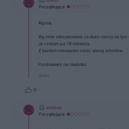
0liwka1
Początkująca
Agusia,
Wg mnie zdecydowanie za duzo rzeczy na tym sw
Ja czekam juz 18 miesiecy...
Z kazdym miesiacem coraz wiecej schodow.
Pozdrawiam cie cieplutko
0liwka
0
aniafirak
Początkująca