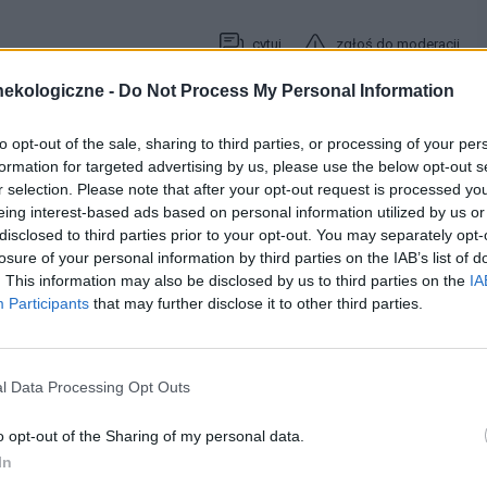
cytuj
zgłoś do moderacji
ekologiczne -
Do Not Process My Personal Information
07-06-2006, 10:42:00
to opt-out of the sale, sharing to third parties, or processing of your per
formation for targeted advertising by us, please use the below opt-out s
r selection. Please note that after your opt-out request is processed y
ekam na odpowiedz eksperta ( ostatnie 24 godz dluzyly mi sie
eing interest-based ads based on personal information utilized by us or
oich pytan bez odpowiedzi...
disclosed to third parties prior to your opt-out. You may separately opt-
losure of your personal information by third parties on the IAB’s list of
. This information may also be disclosed by us to third parties on the
IA
Participants
that may further disclose it to other third parties.
cytuj
zgłoś do moderacji
l Data Processing Opt Outs
07-06-2006, 11:12:00
o opt-out of the Sharing of my personal data.
In
o bo 13 miesiecy nie moge zajsc w cioze.narazie moj moz bierze