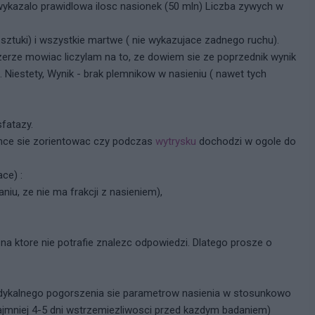
wykazalo prawidlowa ilosc nasionek (50 mln) Liczba zywych w
sztuki) i wszystkie martwe ( nie wykazujace zadnego ruchu).
zerze mowiac liczylam na to, ze dowiem sie ze poprzednik wynik
. Niestety, Wynik - brak plemnikow w nasieniu ( nawet tych
fatazy.
hce sie zorientowac czy podczas
wytrysku
dochodzi w ogole do
ce) :
niu, ze nie ma frakcji z nasieniem),
a ktore nie potrafie znalezc odpowiedzi. Dlatego prosze o
radykalnego pogorszenia sie parametrow nasienia w stosunkowo
jmniej 4-5 dni wstrzemiezliwosci przed kazdym badaniem)