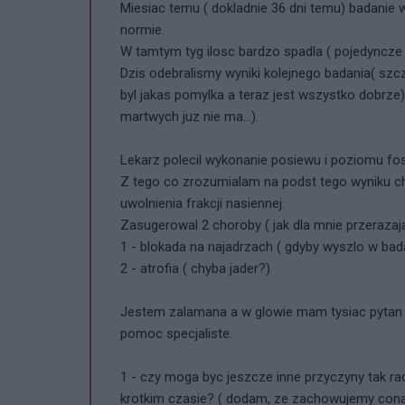
Miesiac temu ( dokladnie 36 dni temu) badanie 
normie.
W tamtym tyg ilosc bardzo spadla ( pojedyncze 
Dzis odebralismy wyniki kolejnego badania( szc
byl jakas pomylka a teraz jest wszystko dobrze)
martwych juz nie ma...).
Lekarz polecil wykonanie posiewu i poziomu fos
Z tego co zrozumialam na podst tego wyniku c
uwolnienia frakcji nasiennej.
Zasugerowal 2 choroby ( jak dla mnie przerazaja
1 - blokada na najadrzach ( gdyby wyszlo w bada
2 - atrofia ( chyba jader?)
Jestem zalamana a w glowie mam tysiac pytan n
pomoc specjaliste.
1 - czy moga byc jeszcze inne przyczyny tak 
krotkim czasie? ( dodam, ze zachowujemy cona