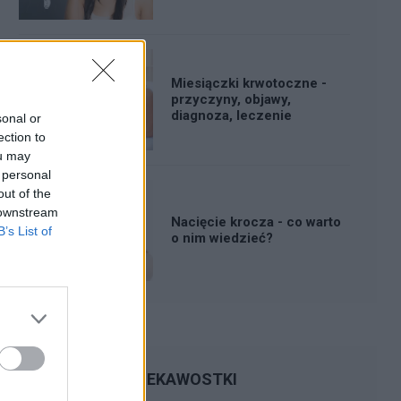
Miesiączki krwotoczne -
przyczyny, objawy,
diagnoza, leczenie
sonal or
ection to
ou may
 personal
out of the
 downstream
Nacięcie krocza - co warto
B’s List of
o nim wiedzieć?
CIEKAWOSTKI