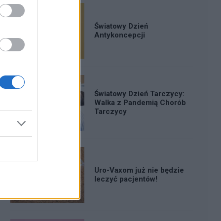
Światowy Dzień
Antykoncepcji
Światowy Dzień Tarczycy:
Walka z Pandemią Chorób
Tarczycy
Uro-Vaxom już nie będzie
leczyć pacjentów!