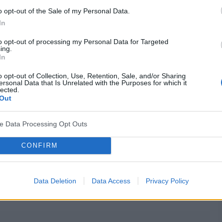
y nas 450 zeta.pod koniec czerwca wysle go na ponowne badanie
o opt-out of the Sale of my Personal Data.
la.rozumię cie bo ja przechodze przez to samo.a moj moz nie
In
e ciogle palila do 4 miesioca ciozy i
dziecko
ma zdrowiutkie i po
 moz to alkoholic.wiec powiedz mi czy to
to opt-out of processing my Personal Data for Targeted
ing.
In
o opt-out of Collection, Use, Retention, Sale, and/or Sharing
cytuj
zgłoś do moderacji
ersonal Data that Is Unrelated with the Purposes for which it
lected.
Out
07-06-2006, 11:26:00
ve Data Processing Opt Outs
CONFIRM
Data Deletion
Data Access
Privacy Policy
cytuj
zgłoś do moderacji