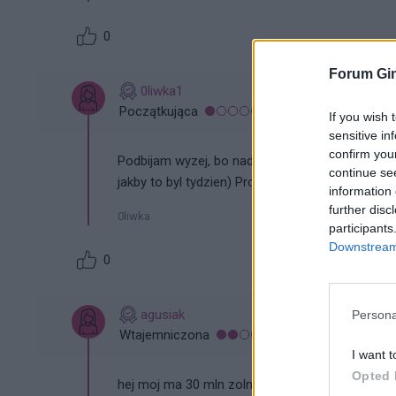
0
Forum Gin
0liwka1
Początkująca
If you wish 
sensitive in
confirm you
Podbijam wyzej, bo nadal z niecierpliwoscia cz
continue se
jakby to byl tydzien) Prosze, nie zostawiajcie m
information 
further disc
0liwka
participants
Downstream 
0
agusiak
Persona
Wtajemniczona
I want t
Opted 
hej moj ma 30 mln zolnierzy ale widocznie mal