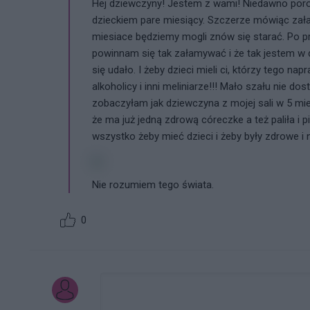
Hej dziewczyny! Jestem z wami! Niedawno por
dzieckiem pare miesiący. Szczerze mówiąc zała
miesiace będziemy mogli znów się starać. Po 
powinnam się tak załamywać i że tak jestem w 
się udało. I żeby dzieci mieli ci, którzy tego na
alkoholicy i inni meliniarze!!! Mało szału nie do
zobaczyłam jak dziewczyna z mojej sali w 5 mi
że ma już jedną zdrową córeczke a też paliła i pi
wszystko żeby mieć dzieci i żeby były zdrowe i nie 
Nie rozumiem tego świata.
0