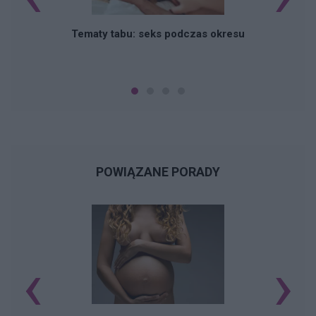
O
Tematy tabu: seks podczas okresu
POWIĄZANE PORADY
‹
›