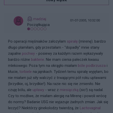
nowy wątek
madziaj
01-07-2005, 10:32:00
Początkująca
Po operacji mięśniaków załozyłam
spiralę
(mirenę). bardzo
długo plamiłam, gdy przestałam - "dopadły" mnie stany
zapalne
pochwy
- posiewy za każdym razem wykazywały
bardzo różne
bakterie
. Nie mam cienia pałeczek kwasu
mlekowego. Poza tym na okrągło miałam
bóle podbrzusza
i
kłucie,
torbiele
na jajnikach. Tydzień temu spiralę wyjęłam, bo
nie miałam już siły walczyć z trwającymi pół roku upławami
(brzydkie, oj, brzydkie!). Na razie nic się nie zmieniło. Nie
czuję bólu, ale
upławy
- wraz z
miesiączką
(sic!) są nadal.
Czy to możliwe, że miałam alergię na Mirenę i powoli wrócę
do normy? Badanie USG nie wyjazuje żadnych zmian. Jak się
leczyć? Niektórzy ginekolodzy twierdzą, że
Lactovaginal