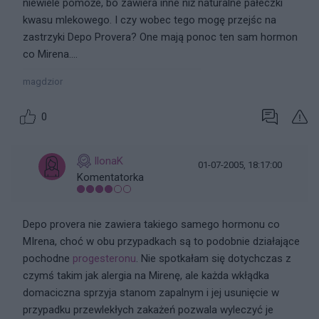
niewiele pomoże, bo zawiera inne niż naturalne pałeczki
kwasu mlekowego. I czy wobec tego mogę przejśc na
zastrzyki Depo Provera? One mają ponoc ten sam hormon
co Mirena....
magdzior
0
IlonaK
01-07-2005, 18:17:00
Komentatorka
Depo provera nie zawiera takiego samego hormonu co
MIrena, choć w obu przypadkach są to podobnie działające
pochodne
progesteronu
. Nie spotkałam się dotychczas z
czymś takim jak alergia na Mirenę, ale każda wkłądka
domaciczna sprzyja stanom zapalnym i jej usunięcie w
przypadku przewlekłych zakażeń pozwala wyleczyć je