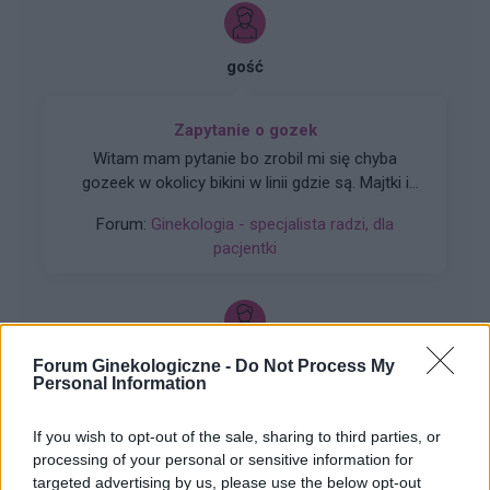
gość
Zapytanie o gozek
Witam mam pytanie bo zrobil mi się chyba
gozeek w okolicy bikini w linii gdzie są. Majtki i
czy martwić się umówić do swojego ginekologa
Forum:
Ginekologia - specjalista radzi, dla
zeby sprawdził czy się wsiąknie sam czysto coś
pacjentki
innego
gość
Forum Ginekologiczne -
Do Not Process My
Personal Information
Tabletka dzień po
If you wish to opt-out of the sale, sharing to third parties, or
Dzień dobry jaka jest szansa zajścia w ciążę trzy
processing of your personal or sensitive information for
dni przed owulacja? Czy w takim wypadku
targeted advertising by us, please use the below opt-out