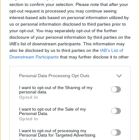
zadziała tabletka dzień po? Partner nie ma
section to confirm your selection. Please note that after your
Forum:
Ginekologia - specjalista radzi, dla
pewności czy z prezerwatywy coś się nie
opt-out request is processed you may continue seeing
pacjentki
interest-based ads based on personal information utilized by
dostało Pozdrawiam
us or personal information disclosed to third parties prior to
your opt-out. You may separately opt-out of the further
disclosure of your personal information by third parties on the
IAB’s list of downstream participants. This information may
gość
also be disclosed by us to third parties on the
IAB’s List of
Downstream Participants
that may further disclose it to other
third parties.
Ryzyko
Dzień dobry, w czwartek miałam stosunek w
Personal Data Processing Opt Outs
sobotę dostałam krwawienie z odstawienia i
I want to opt-out of the Sharing of my
trwało do poniedziałku. W niedzielę zaczęłam
personal data.
Forum:
Antykoncepcja
nowe opakowanie tabletek pierwsza wzięłam
Opted In
prawidłowo drogiej w poniedziałek zapomniałam
I want to opt-out of the Sale of my
a we wtorek jak się zorientowałam to wzięłam
Personal Data.
dwie. Moje pytanie brzmi jakie jest ryzyko ciąży
Opted In
w tym przypadku biorąc pod uwagę ten
tosiapolak
stosunek z czwartku.
I want to opt-out of processing my
Personal Data for Targeted Advertising.