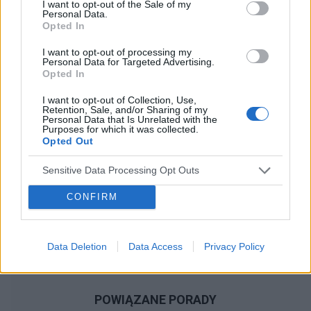
I want to opt-out of the Sale of my
Personal Data.
POWIĄZANE ARTYKUŁY
Opted In
I want to opt-out of processing my
Personal Data for Targeted Advertising.
Opted In
‹
›
I want to opt-out of Collection, Use,
Retention, Sale, and/or Sharing of my
Personal Data that Is Unrelated with the
M
Purposes for which it was collected.
Opted Out
Sensitive Data Processing Opt Outs
Po co mężczyzna na porodówce?!
CONFIRM
Data Deletion
Data Access
Privacy Policy
POWIĄZANE PORADY