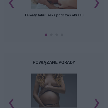
‹
›
O
Tematy tabu: seks podczas okresu
POWIĄZANE PORADY
‹
›