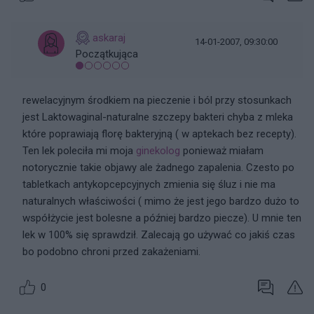
askaraj
14-01-2007, 09:30:00
Początkująca
rewelacyjnym środkiem na pieczenie i ból przy stosunkach
jest Laktowaginal-naturalne szczepy bakteri chyba z mleka
które poprawiają florę bakteryjną ( w aptekach bez recepty).
Ten lek poleciła mi moja
ginekolog
ponieważ miałam
notorycznie takie objawy ale żadnego zapalenia. Czesto po
tabletkach antykopcepcyjnych zmienia się śluz i nie ma
naturalnych właściwości ( mimo że jest jego bardzo dużo to
współżycie jest bolesne a później bardzo piecze). U mnie ten
lek w 100% się sprawdził. Zalecają go używać co jakiś czas
bo podobno chroni przed zakażeniami.
0