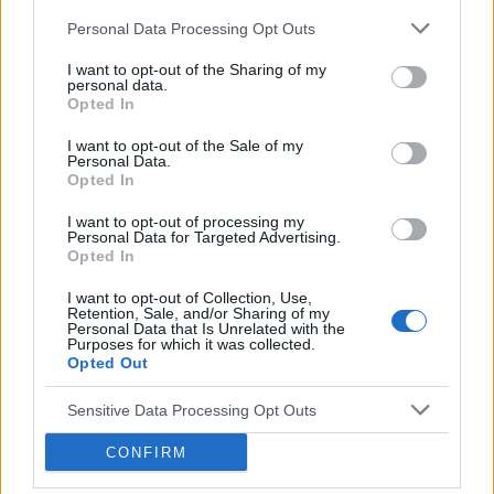
Forum:
Ginekologia - specjalista radzi, dla
wczoraj. Pomyliłam się. wczoraj odbyłam
pacjentki
Personal Data Processing Opt Outs
stosunek z mężem. Kupiłam w Turcji
tabletki”dzień po” (ella 30mg) i je użyłam. Nie
I want to opt-out of the Sharing of my
mam kolejnego krążka. do polski wrócę dopiero
personal data.
w sobotę. powinnam zrobić teraz 7 dni przerwy i
Opted In
włożyć nowy krążek w następną niedzielę? Czy
tosiapolak
I want to opt-out of the Sale of my
to będzie ok?
Personal Data.
Opted In
Wypadanie włosów po odstawieniu
I want to opt-out of processing my
antykoncepcji dwuskładnikowe
Personal Data for Targeted Advertising.
Opted In
Cześć, Odstawiłam tabletki antykoncepcyjne 3
miesiace temu, cykle powróciły regularne,
I want to opt-out of Collection, Use,
hormony sa prawidłowe. Jednakze zauważyłam
Retention, Sale, and/or Sharing of my
Forum:
Ginekologia - forum dla rodziny i
Personal Data that Is Unrelated with the
zwiększone wypadanie włosów oraz pieczenie
Purposes for which it was collected.
pacjentki
skory glowy przy dotyku. Kiedy u Was po
Opted Out
odstawieniu antykoncepcji ustabilizowało sie i
zmniejszyło wypadanie włosów? Też miałyście
Sensitive Data Processing Opt Outs
takie problemy?
CONFIRM
olok