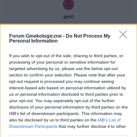
gość
co to może być (krępująca treść)
Forum Ginekologiczne -
Do Not Process My
Personal Information
Coraz częściej gdy muszę skorzystać z toalety ,
to robię kilka kulek w kształcie pięści
przeważnie. Później silny ból , jakby do wejścia
If you wish to opt-out of the sale, sharing to third parties, or
Forum:
Dla nastolatek
processing of your personal or sensitive information for
do odbytu. Ból jest dosyć intensywny, kąpiel lub
targeted advertising by us, please use the below opt-out
chłodna woda pomaga. Dodam , trwa to tak od
section to confirm your selection. Please note that after your
około 2 miesięcy. Co w takiej sytuacji może
opt-out request is processed you may continue seeing
pomóc. ?
interest-based ads based on personal information utilized by
gość
us or personal information disclosed to third parties prior to
your opt-out. You may separately opt-out of the further
disclosure of your personal information by third parties on the
Pytanie
IAB’s list of downstream participants. This information may
Wczoraj 28.06) przez pomyłkę usunęłam krążek
also be disclosed by us to third parties on the
IAB’s List of
antykoncepcyjny po 14 dniach. Prawidłowo
Downstream Participants
that may further disclose it to other
powinnam usunąć go dopiero 05 lipca, a nie
third parties.