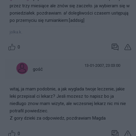
przez trzy miesiące ale znów się zaczeło. ja wybieram się w
poniedziałek. pozdrawiam. a! dolegliwości czasem ustępują
po przemyciu się rumiankiem.[addsig]
jolka.k.
0
13-01-2007, 23:03:00
gość
witaj, ja mam podobnie, a jak wyglada twoje leczenie, jakie
leki przepisal ci lekarz? Jesli mozesz to napisz bo ja
niedlugo znow mam wizyte, ale wczesniej lekarz nic mi nie
potrafil powiedziec.
Z gory dzieki za odpowiedz, pozdrawiam Magda
0