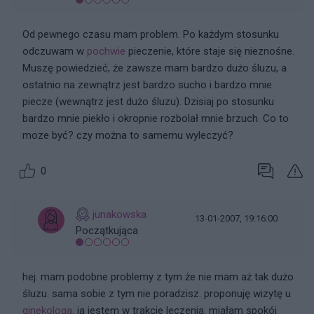
Od pewnego czasu mam problem. Po każdym stosunku
odczuwam w
pochwie
pieczenie, które staje się nieznośne.
Muszę powiedzieć, że zawsze mam bardzo dużo śluzu, a
ostatnio na zewnątrz jest bardzo sucho i bardzo mnie
piecze (wewnątrz jest dużo śluzu). Dzisiaj po stosunku
bardzo mnie piekło i okropnie rozbolał mnie brzuch. Co to
moze być? czy można to samemu wyleczyć?
0
junakowska
13-01-2007, 19:16:00
Początkująca
hej. mam podobne problemy z tym że nie mam aż tak dużo
śluzu. sama sobie z tym nie poradzisz. proponuję wizytę u
ginekologa
. ja jestem w trakcie leczenia. miałam spokój