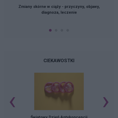
Zmiany skórne w ciąży - przyczyny, objawy,
diagnoza, leczenie
CIEKAWOSTKI
‹
›
Ś
Światowy Dzień Antykoncepcji