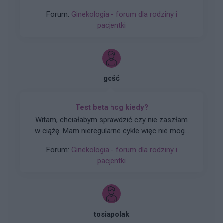
która nie wywołała okresu a następnie plastry
Forum:
Ginekologia - forum dla rodziny i
systen 50 i ponownie luteinę, które również
pacjentki
okresu nie wywołały. Plastry odklejały się.
Miałam wykonane badania hormonalne i
wyszedł bardzo niski poziom estrogenow. Około
14. Co teraz?
gość
Test beta hcg kiedy?
Witam, chciałabym sprawdzić czy nie zaszłam
w ciążę. Mam nieregularne cykle więc nie mogę
stwierdzić czy doszło do owulacji, jestem w 22
Forum:
Ginekologia - forum dla rodziny i
dniu cyklu czy zrobienie takiego testu w tym
pacjentki
czasie da mi prawdziwy wynik żeby się nie
stresować na zapas czy w jakim czasie zrobić
taki test?
tosiapolak