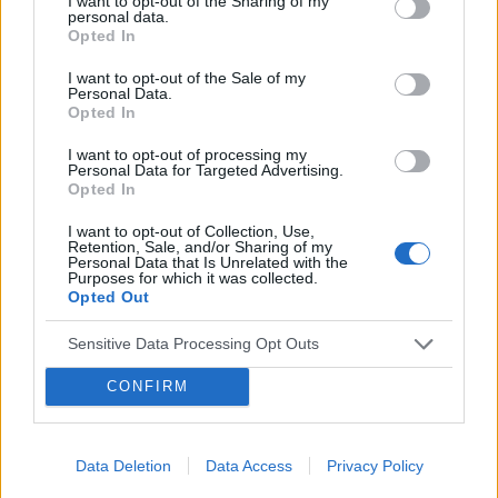
I want to opt-out of the Sharing of my
personal data.
Opted In
I want to opt-out of the Sale of my
Personal Data.
Opted In
I want to opt-out of processing my
Personal Data for Targeted Advertising.
POWIĄZANE ARTYKUŁY
Opted In
I want to opt-out of Collection, Use,
Retention, Sale, and/or Sharing of my
Personal Data that Is Unrelated with the
Purposes for which it was collected.
Opted Out
‹
›
U
Sensitive Data Processing Opt Outs
CONFIRM
Poronienie samoistne – przyczyny, objawy,
przebieg
Data Deletion
Data Access
Privacy Policy