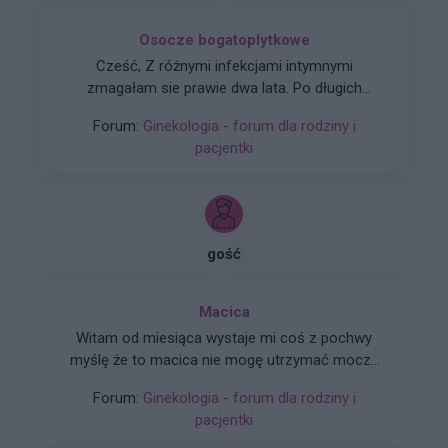
Osocze bogatoplytkowe
Cześć, Z różnymi infekcjami intymnymi
zmagałam sie prawie dwa lata. Po długich
leczeniach udało mi sie z tego wyjść. Jednakze
Forum:
Ginekologia - forum dla rodziny i
problem pozostał, czuję ciągły dyskomfort oraz
pacjentki
mam zaczerwienienia w bruzdach między
wargowych. Posiewy są czyste. Lekarka
chciałaby wykonac u mnie osocze
bogatoplytkowe w te miejsca. Może któraś z
Was miala wykonywany tali zabieg i moze cos o
gość
nim wiecej sie wypowiedzieć. Będę wdzięczna
za wszelkie informacje
Macica
Witam od miesiąca wystaje mi coś z pochwy
myślę że to macica nie mogę utrzymać moczu
czy będzie konieczny zabieg
Forum:
Ginekologia - forum dla rodziny i
pacjentki