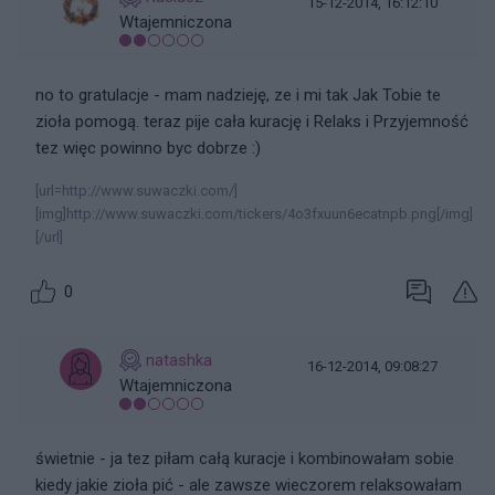
15-12-2014, 16:12:10
Wtajemniczona
no to gratulacje - mam nadzieję, ze i mi tak Jak Tobie te
zioła pomogą. teraz pije cała kurację i Relaks i Przyjemność
tez więc powinno byc dobrze :)
[url=http://www.suwaczki.com/]
[img]http://www.suwaczki.com/tickers/4o3fxuun6ecatnpb.png[/img]
[/url]
0
natashka
16-12-2014, 09:08:27
Wtajemniczona
świetnie - ja tez piłam całą kuracje i kombinowałam sobie
kiedy jakie zioła pić - ale zawsze wieczorem relaksowałam