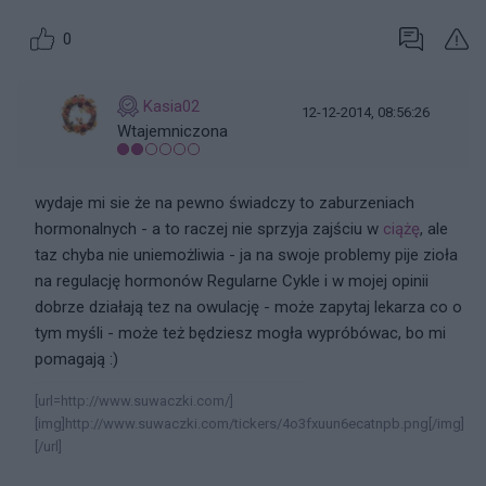
0
Kasia02
12-12-2014, 08:56:26
Wtajemniczona
wydaje mi sie że na pewno świadczy to zaburzeniach
hormonalnych - a to raczej nie sprzyja zajściu w
ciążę
, ale
taz chyba nie uniemożliwia - ja na swoje problemy pije zioła
na regulację hormonów Regularne Cykle i w mojej opinii
dobrze działają tez na owulację - może zapytaj lekarza co o
tym myśli - może też będziesz mogła wypróbówac, bo mi
pomagają :)
[url=http://www.suwaczki.com/]
[img]http://www.suwaczki.com/tickers/4o3fxuun6ecatnpb.png[/img]
[/url]