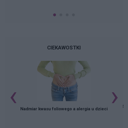
CIEKAWOSTKI
‹
›
Sz
Nadmiar kwasu foliowego a alergia u dzieci