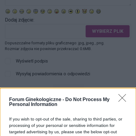
Dodaj zdjęcie:
WYBIERZ PLIK
Dopuszczalne formaty pliku graficznego: jpg, jpeg , png.
Rozmiar zdjęcia nie powinien przekraczać 0.6MB.
Wyświetl podpis
Wysyłaj powiadomienia o odpowiedzi
WYŚLIJ
Forum Ginekologiczne -
Do Not Process My
Personal Information
ZOBACZ INNE DYSKUSJE
If you wish to opt-out of the sale, sharing to third parties, or
processing of your personal or sensitive information for
targeted advertising by us, please use the below opt-out