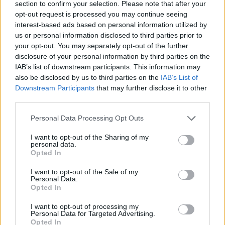
section to confirm your selection. Please note that after your
opt-out request is processed you may continue seeing
gość
interest-based ads based on personal information utilized by
us or personal information disclosed to third parties prior to
your opt-out. You may separately opt-out of the further
Inne
disclosure of your personal information by third parties on the
Dziewczyny pytanie z innej beczki. Czy robicie
IAB’s list of downstream participants. This information may
facetowi seks oralny? Jeśli tak to jak często?
also be disclosed by us to third parties on the
IAB’s List of
Czy dla was to normalne? Powinnyśmy to
Downstream Participants
that may further disclose it to other
Forum:
Zdrowie kobiety
robić? Czy to normalne że facet robi ruchy jak
third parties.
podczas stosunku i trzyma za głowę?
Personal Data Processing Opt Outs
I want to opt-out of the Sharing of my
personal data.
medforum
Opted In
I want to opt-out of the Sale of my
🧠 Sprawdź swoją wiedzę! Quizy i łamigłówki
Personal Data.
Opted In
na Medforum.pl
Cześć wszystkim! 🙂 Chcielibyśmy polecić
I want to opt-out of processing my
Wam nową zakładkę na stronie
Personal Data for Targeted Advertising.
Opted In
https://medforum.pl/quizy, gdzie znajdziecie