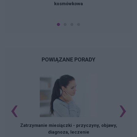
kosmówkowa
POWIĄZANE PORADY
‹
›
N
Zatrzymanie miesiączki - przyczyny, objawy,
diagnoza, leczenie