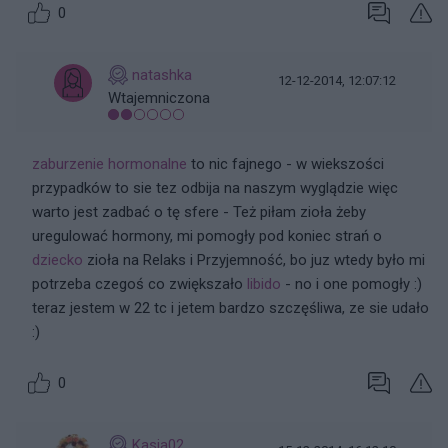
0
natashka
12-12-2014, 12:07:12
Wtajemniczona
zaburzenie hormonalne
to nic fajnego - w wiekszości
przypadków to sie tez odbija na naszym wyglądzie więc
warto jest zadbać o tę sfere - Też piłam zioła żeby
uregulować hormony, mi pomogły pod koniec strań o
dziecko
zioła na Relaks i Przyjemność, bo juz wtedy było mi
potrzeba czegoś co zwiększało
libido
- no i one pomogły :)
teraz jestem w 22 tc i jetem bardzo szczęśliwa, ze sie udało
:)
0
Kasia02