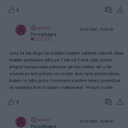
0
jewon1
23-07-2007, 16:03:00
Początkująca
sorry ze tak dlugo nie pisalam mialam zaplenie oskrzeli. Skad
mialam podawane tylko po 1 tab od 5 dnia cyklu potem
pregnyl nastepowalo pekniecie ale bez efektu, ale u nie
wsumie po tym jednym clo to bylo duzo tych pecherzykow,
bralam to tylko przez 3 miesiace a potem lekarz powiedzial
ze nastepny krok to laparo i naklowanie . Prosze o rade
0
jewon1
23-07-2007, 16:04:00
Początkująca