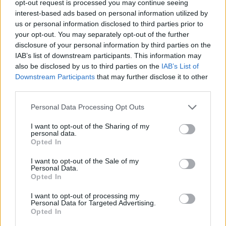
opt-out request is processed you may continue seeing
się co robić. Nigdy nie miałam takiej sytuacji.
interest-based ads based on personal information utilized by
Proszę o poradę na co zwrócić uwagę i czy jest
us or personal information disclosed to third parties prior to
potrzeba jechacnia do lekarza. 25.05 miałam
your opt-out. You may separately opt-out of the further
wizytę u ginekologa, gdzie robione było również
disclosure of your personal information by third parties on the
w_kob_1111
USG i wszystkie badania były ok.
IAB’s list of downstream participants. This information may
also be disclosed by us to third parties on the
IAB’s List of
Downstream Participants
that may further disclose it to other
Zmiana tabloetek z Orliflique na Elliade
third parties.
Od prawie 5 lat przyjmuję tabletki
antykoncepcyjne ORLIFLIQUE. Na lewym jajniku
Personal Data Processing Opt Outs
mam pęcherzyk/torbiel, która w ciągu roku z 2
Forum:
Antykoncepcja
cm powiększyła się do 3 cm. Pani ginekolog
I want to opt-out of the Sharing of my
personal data.
zasugerowała mi zmianę tabletek na Elliade,
Opted In
tłumacząc, że są w nich silniejsze hormony i być
może zahamuje wzrost zmiany. Czy może ktoś
I want to opt-out of the Sale of my
Personal Data.
wyrazić opinię na ten temat? Czy powinnam
gość
Opted In
podjąć próbę zmiany tabletek, dodam że po
Orliflique nie mam żadnych skutków ubocznych.
I want to opt-out of processing my
Czy moze powinnam zmienić metodę
Personal Data for Targeted Advertising.
Qlaira
Opted In
antykoncepcji?
Dzień dobry, pół roku temu przyjmowałam