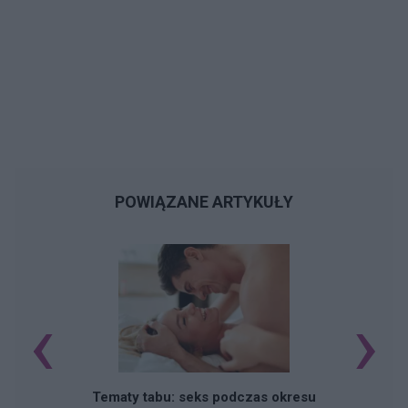
POWIĄZANE ARTYKUŁY
‹
›
O
Tematy tabu: seks podczas okresu