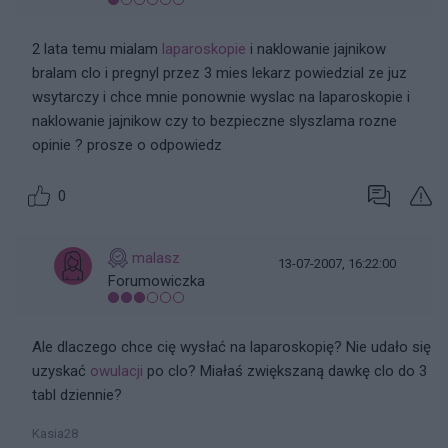
2 lata temu mialam
laparoskopie
i naklowanie jajnikow
bralam clo i pregnyl przez 3 mies lekarz powiedzial ze juz
wsytarczy i chce mnie ponownie wyslac na laparoskopie i
naklowanie jajnikow czy to bezpieczne slyszlama rozne
opinie ? prosze o odpowiedz
0
malasz
13-07-2007, 16:22:00
Forumowiczka
Ale dlaczego chce cię wysłać na laparoskopię? Nie udało się
uzyskać
owulacji
po clo? Miałaś zwiększaną dawkę clo do 3
tabl dziennie?
Kasia28