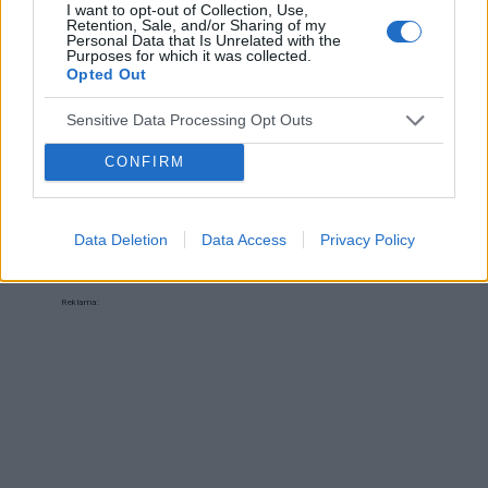
tabletki Qlaira ,jednak przerwałam niestety
I want to opt-out of Collection, Use,
Retention, Sale, and/or Sharing of my
uderzenia gorąca i zawroty głowy wróciły .
Personal Data that Is Unrelated with the
Forum:
Ginekologia - forum dla rodziny i
Zaczęłam znowu przyjmować tabletki mimo iż
Purposes for which it was collected.
pacjentki
Opted Out
jestem 2 tygodnie po okresie ,dziś wezmę 5
tabletkę czy dzień ma znaczenia kiedy przyjęłam
Sensitive Data Processing Opt Outs
pierwszą tabletkę ?
CONFIRM
POWIĄZANE
Tematy
miesiączka
antykoncepcja
ginekologia
Data Deletion
Data Access
Privacy Policy
ciąża
test ciążowy
okres
Reklama: