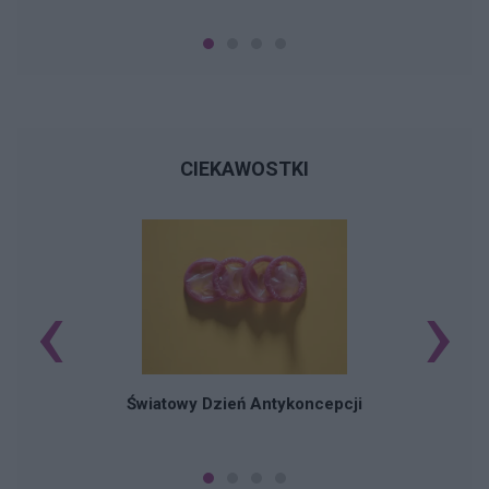
CIEKAWOSTKI
‹
›
Ś
Światowy Dzień Antykoncepcji