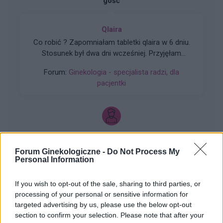
gość
Qlaira
Co robić ? Zapomniałam tabletki qlaira w 6 dniu.
Stosunek był dwa dni wcześniej. Przyjęłam
jednocześnie dwie tabletki z 6 i 7 dnia. Czy
Forum:
Ginekologia - specjalista radzi, dla
mogłam zajść w ciążę???
pacjentki
gość
Forum Ginekologiczne -
Do Not Process My
Personal Information
Dosyć obife plamienie w czasie owulacji
Dzień dobry. Czy normalne jest obfite plamienie
If you wish to opt-out of the sale, sharing to third parties, or
w czasie owulacji? Niby jestem w okresie
processing of your personal or sensitive information for
owulacji, a dziś rano wyszedł ze mnie spory
targeted advertising by us, please use the below opt-out
Forum:
Ginekologia - specjalista radzi, dla
skrzep krwi i plamie cały czas świeżą krwią.
section to confirm your selection. Please note that after your
pacjentki
Czuję w macicy lekkie pieczenie i zastanawiam