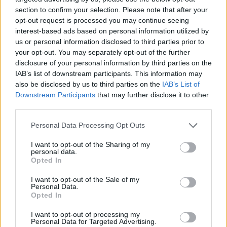
Swędzące brodawki
section to confirm your selection. Please note that after your
Hej od paru dni ciągle swędzą mnie
opt-out request is processed you may continue seeing
brodawki..moze jakaś masc ?
interest-based ads based on personal information utilized by
us or personal information disclosed to third parties prior to
Forum:
Dla nastolatek
your opt-out. You may separately opt-out of the further
disclosure of your personal information by third parties on the
IAB’s list of downstream participants. This information may
also be disclosed by us to third parties on the
IAB’s List of
POWIĄZANE
Downstream Participants
that may further disclose it to other
third parties.
Tematy
przezierność karkowa
spirala
embolizacja mięśniaków macicy
Personal Data Processing Opt Outs
ropień gruczołu bartholina
opryszczka
I want to opt-out of the Sharing of my
personal data.
Opted In
Reklama:
I want to opt-out of the Sale of my
Personal Data.
Opted In
I want to opt-out of processing my
Personal Data for Targeted Advertising.