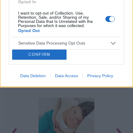
Opted In
I want to opt-out of Collection, Use,
Retention, Sale, and/or Sharing of my
Personal Data that Is Unrelated with the
Purposes for which it was collected.
Opted Out
Sensitive Data Processing Opt Outs
CONFIRM
Data Deletion
Data Access
Privacy Policy
POWIĄZANE ARTYKUŁY
‹
›
U