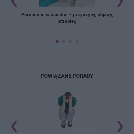
Poronienie samoistne – przyczyny, objawy,
przebieg
POWIĄZANE PORADY
‹
›
N