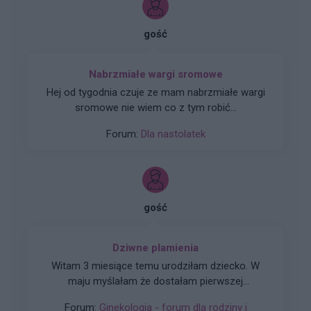
gość
Nabrzmiałe wargi sromowe
Hej od tygodnia czuje ze mam nabrzmiałe wargi
sromowe nie wiem co z tym robić...
Forum:
Dla nastolatek
gość
Dziwne plamienia
Witam 3 miesiące temu urodziłam dziecko. W
maju myślałam że dostałam pierwszej
miesiączki (karmię piersią) ale to nie było
Forum:
Ginekologia - forum dla rodziny i