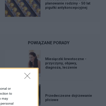
planowanie rodziny - 50 lat
pigułki antykoncepcyjnej
POWIĄZANE PORADY
Miesiączki krwotoczne -
przyczyny, objawy,
diagnoza, leczenie
sonal or
ection to
Przedwczesne dojrzewanie
ou may
płciowe
 personal