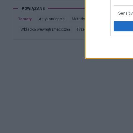
POWIĄZANE
Sensiti
Tematy
antykoncepcja
metody antykoncepcyjne
table
wkładka wewnątrzmaciczna
przerwatywa