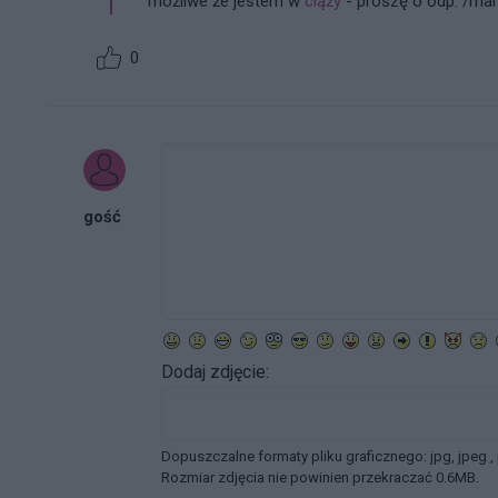
możliwe że jestem w
ciąży
- proszę o odp. /mam 
0
gość
Dodaj zdjęcie:
Dopuszczalne formaty pliku graficznego: jpg, jpeg ,
Rozmiar zdjęcia nie powinien przekraczać 0.6MB.