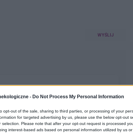
WYŚLIJ
blem trwa już pół roku . Pół roku temu zaczęłam plamić
ekologiczne -
Do Not Process My Personal Information
cepcyjne ( vibin )Gdy zaczęłam plamić a miesiączek
le bo moje plamienia trwają np kilka dni palmie później
to opt-out of the sale, sharing to third parties, or processing of your per
ć 2 tyg ciągiem . Dodam że zauważyłam że moje plamienia
formation for targeted advertising by us, please use the below opt-out s
go . To zacznę może od tego jak poszłam pierwszy raz do
r selection. Please note that after your opt-out request is processed y
ał mnie , wszytko ok dał tabletki przeciw krwotoczne
eing interest-based ads based on personal information utilized by us or
a miesiąc . Po czym udałam się na kolejną wizytę i doktor