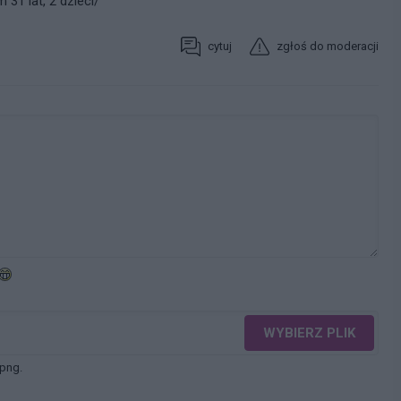
31 lat, 2 dzieci/
cytuj
zgłoś do moderacji
WYBIERZ PLIK
 png.