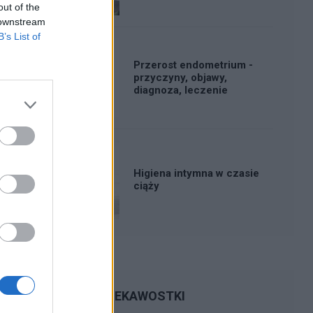
out of the
 downstream
B’s List of
Przerost endometrium -
przyczyny, objawy,
diagnoza, leczenie
Higiena intymna w czasie
ciąży
CIEKAWOSTKI