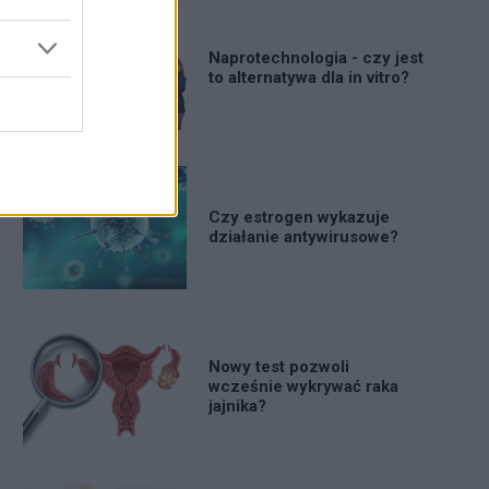
Naprotechnologia - czy jest
to alternatywa dla in vitro?
Czy estrogen wykazuje
działanie antywirusowe?
Nowy test pozwoli
wcześnie wykrywać raka
jajnika?