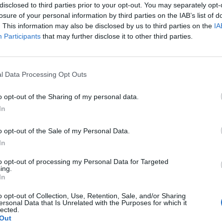
disclosed to third parties prior to your opt-out. You may separately opt-
epcja na kelzy ( również bez zmian dalej krwawie ) . Nie
cyjnych odstawiłam je. W środku pierwszego cyklu bez
losure of your personal information by third parties on the IAB’s list of
 sobie z tym poradzić ostatnio zauważyłam że tej krwi
jne, w tym samym czasie doszło do stosunku podczas
. This information may also be disclosed by us to third parties on the
IA
lą mnie cały czas piersi . Przepraszam że tak
nie. Czy mam się czego obawiać? Czy sytuacja w
Participants
that may further disclose it to other third parties.
 to dla mnie bardzo krępujące. Oczekuje na wizytę u
knąć krwawień śródcyklicznych?
l Data Processing Opt Outs
Cerazette i chcę je odstawić ze względu na ciągłe
o opt-out of the Sharing of my personal data.
u was okres?
In
o opt-out of the Sale of my Personal Data.
In
to opt-out of processing my Personal Data for Targeted
ing.
falą wsteczną 120cm /s 1 trymestr czy to cos groznego
In
 o...
o opt-out of Collection, Use, Retention, Sale, and/or Sharing
ersonal Data that Is Unrelated with the Purposes for which it
lected.
Out