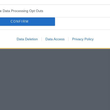
ve Data Processing Opt Outs
tka antykoncepcyjna
plastry antykoncepcyjne
CONFIRM
Data Deletion
Data Access
Privacy Policy