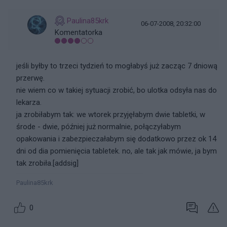
Paulina85krk
06-07-2008, 20:32:00
Komentatorka
jeśli byłby to trzeci tydzień to mogłabyś już zacząc 7 dniową
przerwę.
nie wiem co w takiej sytuacji zrobić, bo ulotka odsyła nas do
lekarza.
ja zrobiłabym tak: we wtorek przyjęłabym dwie tabletki, w
środe - dwie, później już normalnie, połączyłabym
opakowania i zabezpieczałabym się dodatkowo przez ok 14
dni od dia pomienięcia tabletek. no, ale tak jak mówie, ja bym
tak zrobiła.[addsig]
Paulina85krk
0