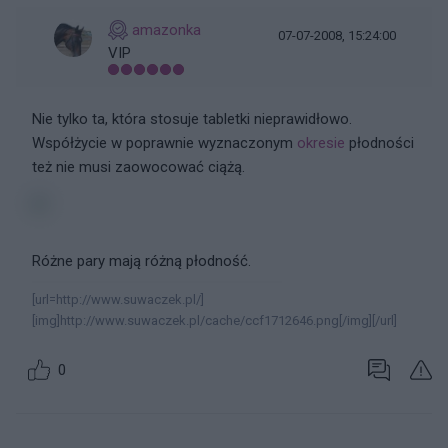
amazonka
07-07-2008, 15:24:00
VIP
Nie tylko ta, która stosuje tabletki nieprawidłowo.
Współżycie w poprawnie wyznaczonym
okresie
płodności
też nie musi zaowocować ciążą.
Różne pary mają różną płodność.
[url=http://www.suwaczek.pl/]
[img]http://www.suwaczek.pl/cache/ccf1712646.png[/img][/url]
0