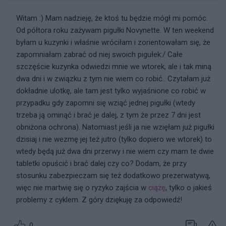
Witam :) Mam nadzieję, że ktoś tu będzie mógł mi pomóc.
Od półtora roku zażywam pigułki Novynette. W ten weekend
byłam u kuzynki i właśnie wróciłam i zorientowałam się, że
zapomniałam zabrać od niej swoich pigułek:/ Całe
szczęście kuzynka odwiedzi mnie we wtorek, ale i tak miną
dwa dni i w związku z tym nie wiem co robić.. Czytałam już
dokładnie ulotkę, ale tam jest tylko wyjaśnione co robić w
przypadku gdy zapomni się wziąć jednej pigułki (wtedy
trzeba ją ominąć i brać je dalej, z tym że przez 7 dni jest
obniżona ochrona). Natomiast jeśli ja nie wzięłam już pigułki
dzisiaj i nie wezmę jej też jutro (tylko dopiero we wtorek) to
wtedy będą już dwa dni przerwy i nie wiem czy mam te dwie
tabletki opuścić i brać dalej czy co? Dodam, że przy
stosunku zabezpieczam się też dodatkowo prezerwatywą,
więc nie martwię się o ryzyko zajścia w
ciążę
, tylko o jakieś
problemy z cyklem. Z góry dziękuję za odpowiedź!
0