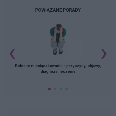
POWIĄZANE PORADY
‹
›
N
Bolesne miesiączkowanie - przyczyny, objawy,
diagnoza, leczenie