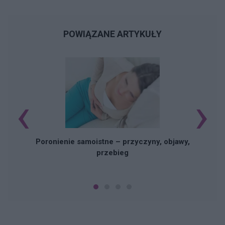
POWIĄZANE ARTYKUŁY
‹
›
U
Poronienie samoistne – przyczyny, objawy,
przebieg