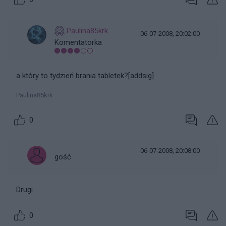
Paulina85krk
06-07-2008, 20:02:00
Komentatorka
a który to tydzień brania tabletek?[addsig]
Paulina85krk
0
06-07-2008, 20:08:00
gość
Drugi.
0