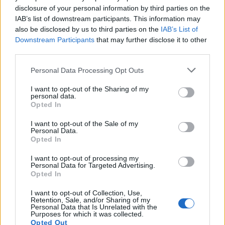
Wysyłaj powiadomienia o odpowiedzi
disclosure of your personal information by third parties on the
IAB’s list of downstream participants. This information may
also be disclosed by us to third parties on the
IAB’s List of
WYŚLIJ
Downstream Participants
that may further disclose it to other
third parties.
Personal Data Processing Opt Outs
ZOBACZ INNE DYSKUSJE
I want to opt-out of the Sharing of my
personal data.
Opted In
I want to opt-out of the Sale of my
gość
Personal Data.
Opted In
I want to opt-out of processing my
Brak ochoty na seks w związku
Personal Data for Targeted Advertising.
2 lata razem i rok po ślubie a ja nie mam ochoty
Opted In
na seks. To nie jest raczej normalne co nie? :(
I want to opt-out of Collection, Use,
Zaczynało się to powoli. Obecnie seks mógłby
Retention, Sale, and/or Sharing of my
Forum:
Ginekologia - forum dla rodziny i
dla mnie istnieć. Robię to z uwagi na męża.
Personal Data that Is Unrelated with the
pacjentki
Purposes for which it was collected.
Udaję orgazm. Rzuciłam tabletki
Opted Out