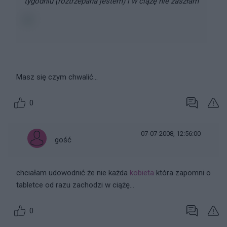
tygodniu (roztrzepana jestem) i w ciążę nie zaszłam
Masz się czym chwalić...
0
07-07-2008, 12:56:00
gość
chciałam udowodnić że nie każda
kobieta
która zapomni o
tabletce od razu zachodzi w ciążę...
0