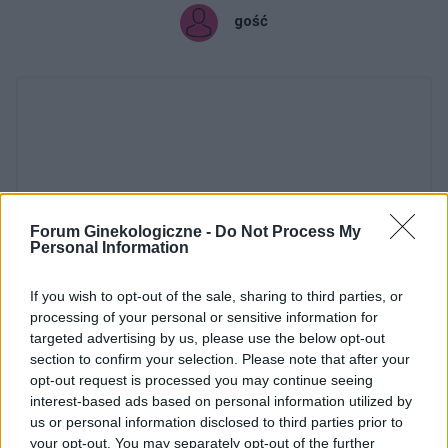
gość
Forum Ginekologiczne -
Do Not Process My
Personal Information
Dodaj zdjęcie:
If you wish to opt-out of the sale, sharing to third parties, or
processing of your personal or sensitive information for
WYBIERZ PLIK
targeted advertising by us, please use the below opt-out
Dopuszczalne formaty pliku graficznego: jpg, jpeg , png.
section to confirm your selection. Please note that after your
Rozmiar zdjęcia nie powinien przekraczać 0.6MB.
opt-out request is processed you may continue seeing
interest-based ads based on personal information utilized by
Wyświetl podpis
us or personal information disclosed to third parties prior to
your opt-out. You may separately opt-out of the further