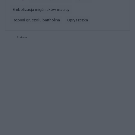
embolizacja mięśniaków macicy
ropień gruczołu bartholina
opryszczka
Reklama: