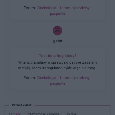
sikania i napuchniete .Jaka masc albo zel
Forum:
Ginekologia - forum dla rodziny i
pomoze na ta dolegliwość?.
pacjentki
gość
Test beta hcg kiedy?
Witam, chciałabym sprawdzić czy nie zaszłam
w ciążę. Mam nieregularne cykle więc nie mogę
stwierdzić czy doszło do owulacji, jestem w 22
Forum:
Ginekologia - forum dla rodziny i
dniu cyklu czy zrobienie takiego testu w tym
pacjentki
czasie da mi prawdziwy wynik żeby się nie
stresować na zapas czy w jakim czasie zrobić
taki test?
POWIĄZANE
Tematy
przezierność karkowa
spirala