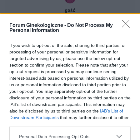
gość
Forum Ginekologiczne -
Do Not Process My
Dziwne plamienia
Personal Information
Witam 3 miesiące temu urodziłam dziecko. W
maju myślałam że dostałam pierwszej
If you wish to opt-out of the sale, sharing to third parties, or
miesiączki (karmię piersią) ale to nie było
processing of your personal or sensitive information for
Forum:
Ginekologia - forum dla rodziny i
typowe jak na okres. Przypominało to bardziej
targeted advertising by us, please use the below opt-out
pacjentki
takie plamienie i to nie żywą różową Kris ze
section to confirm your selection. Please note that after your
śluzem lecz czarnobrązowy śluz który jednego
opt-out request is processed you may continue seeing
dnia był a na drugi dzień było czysto. I robi się
interest-based ads based on personal information utilized by
mi tak co 2 tyg raz trwa 3 dni a raz 6 jak przy
us or personal information disclosed to third parties prior to
miesiączce. Czy to normalne ?
your opt-out. You may separately opt-out of the further
gość
disclosure of your personal information by third parties on the
IAB’s list of downstream participants. This information may
also be disclosed by us to third parties on the
IAB’s List of
Obtarcie blon sluzowych pochwy
Downstream Participants
that may further disclose it to other
Obtarcie blon sluzowych pochwy podczas
third parties.
seksu.Krew poleciala i jest pieczenie podczas
sikania i napuchniete .Jaka masc albo zel
Personal Data Processing Opt Outs