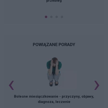
przebieg
POWIĄZANE PORADY
‹
›
N
Bolesne miesiączkowanie - przyczyny, objawy,
diagnoza, leczenie