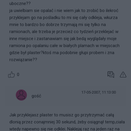
uboczne??
ja uwielbiam sie opalać i nie wiem jak to zrobić bo ilekroć
przyklejam go na pośladku to mi się cały odkleja, wkurza
mnie to bardzo bo dobrze trzymają mi się tylko na
ramionach, ale trzeba je przecież co tydzień przeklejać w
inne miejsce i zastanawiam się jak bedą wyglądały moje
ramiona po opalaniu całe w białych plamach w miejscach
gdzie był plaster?ktoś ma podobnie głupi probem i zna
rozwiązanie??
0
17-05-2007, 11:13:00
gość
Jak przyklejasz plaster to musisz go przytrzymać całą
dlonią przez conajmniej 30 sekund, żeby osiągnął temp,ciała
wtedy napewno się nie odklei. Naklejaj raz na jeden raz na