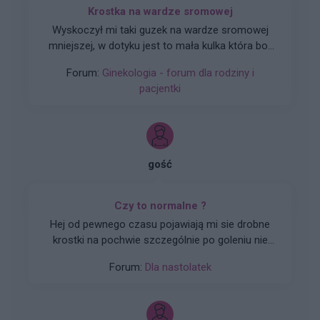
Krostka na wardze sromowej
Wyskoczył mi taki guzek na wardze sromowej
mniejszej, w dotyku jest to mała kulka która boli
gdy się dotyka. Co to może być ? Czy to źle
Forum:
Ginekologia - forum dla rodziny i
wygląda?
pacjentki
gość
Czy to normalne ?
Hej od pewnego czasu pojawiają mi sie drobne
krostki na pochwie szczególnie po goleniu nie
wiem czy to wina maszynki...
Forum:
Dla nastolatek