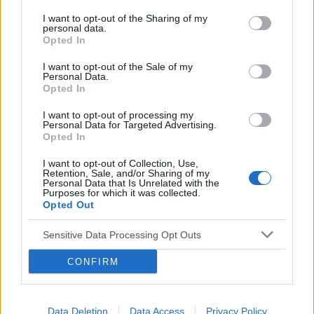
Forum:
Ginekologia - forum dla rodziny i
pomoze na ta dolegliwość?.
pacjentki
I want to opt-out of the Sharing of my
personal data.
Opted In
I want to opt-out of the Sale of my
POWIĄZANE
Personal Data.
Opted In
Tematy
przezierność karkowa
spirala
I want to opt-out of processing my
embolizacja mięśniaków macicy
Personal Data for Targeted Advertising.
Opted In
ropień gruczołu bartholina
opryszczka
I want to opt-out of Collection, Use,
Retention, Sale, and/or Sharing of my
Personal Data that Is Unrelated with the
Reklama:
Purposes for which it was collected.
Opted Out
Sensitive Data Processing Opt Outs
CONFIRM
Data Deletion
Data Access
Privacy Policy