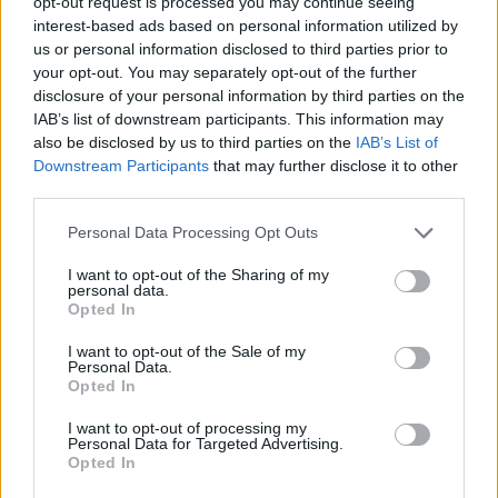
opt-out request is processed you may continue seeing
pacjentki
interest-based ads based on personal information utilized by
us or personal information disclosed to third parties prior to
your opt-out. You may separately opt-out of the further
disclosure of your personal information by third parties on the
POWIĄZANE
IAB’s list of downstream participants. This information may
also be disclosed by us to third parties on the
IAB’s List of
Tematy
przezierność karkowa
spirala
Downstream Participants
that may further disclose it to other
third parties.
embolizacja mięśniaków macicy
ropień gruczołu bartholina
opryszczka
Personal Data Processing Opt Outs
I want to opt-out of the Sharing of my
personal data.
Reklama:
Opted In
I want to opt-out of the Sale of my
Personal Data.
Opted In
I want to opt-out of processing my
Personal Data for Targeted Advertising.
Opted In