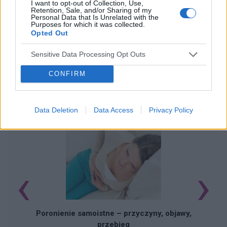
I want to opt-out of Collection, Use,
Retention, Sale, and/or Sharing of my
Personal Data that Is Unrelated with the
Purposes for which it was collected.
Opted Out
Sensitive Data Processing Opt Outs
CONFIRM
POWIĄZANE ARTYKUŁY
Data Deletion
Data Access
Privacy Policy
‹
›
U
Poronienie samoistne – przyczyny, objawy,
przebieg