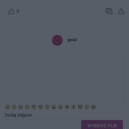
0
gość
Dodaj zdjęcie:
WYBIERZ PLIK