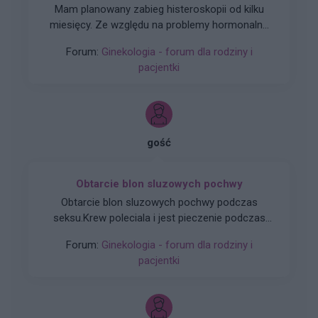
Mam planowany zabieg histeroskopii od kilku
miesięcy. Ze względu na problemy hormonalne
mam nieregularne miesiaczki. Tak się składa, że
Forum:
Ginekologia - forum dla rodziny i
mam zabieg a pojawiła mi się miesiączka. Czy
pacjentki
podczas lekkich plamień na początku cyklu
można wykonać zabieg?
gość
Obtarcie blon sluzowych pochwy
Obtarcie blon sluzowych pochwy podczas
seksu.Krew poleciala i jest pieczenie podczas
sikania i napuchniete .Jaka masc albo zel
Forum:
Ginekologia - forum dla rodziny i
pomoze na ta dolegliwość?.
pacjentki