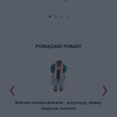
POWIĄZANE PORADY
‹
›
N
Bolesne miesiączkowanie - przyczyny, objawy,
diagnoza, leczenie