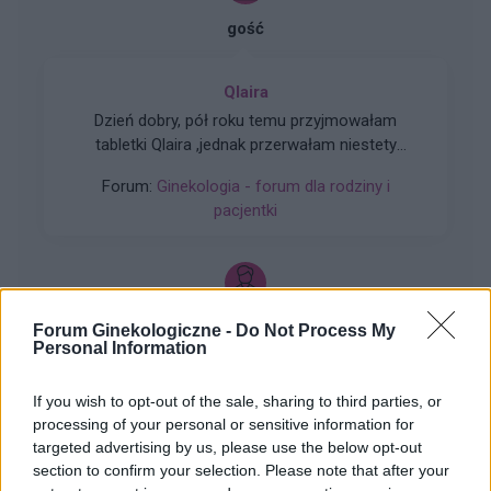
gość
Qlaira
Dzień dobry, pół roku temu przyjmowałam
tabletki Qlaira ,jednak przerwałam niestety
uderzenia gorąca i zawroty głowy wróciły .
Forum:
Ginekologia - forum dla rodziny i
Zaczęłam znowu przyjmować tabletki mimo iż
pacjentki
jestem 2 tygodnie po okresie ,dziś wezmę 5
tabletkę czy dzień ma znaczenia kiedy przyjęłam
pierwszą tabletkę ?
xyz2345
Forum Ginekologiczne -
Do Not Process My
Personal Information
Krostka na wardze sromowej
If you wish to opt-out of the sale, sharing to third parties, or
Wyskoczył mi taki guzek na wardze sromowej
processing of your personal or sensitive information for
mniejszej, w dotyku jest to mała kulka która boli
targeted advertising by us, please use the below opt-out
gdy się dotyka. Co to może być ? Czy to źle
section to confirm your selection. Please note that after your
Forum:
Ginekologia - forum dla rodziny i
wygląda?