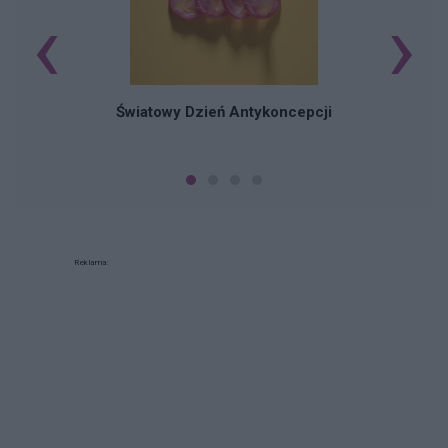
‹
›
Ś
Światowy Dzień Antykoncepcji
Reklama: