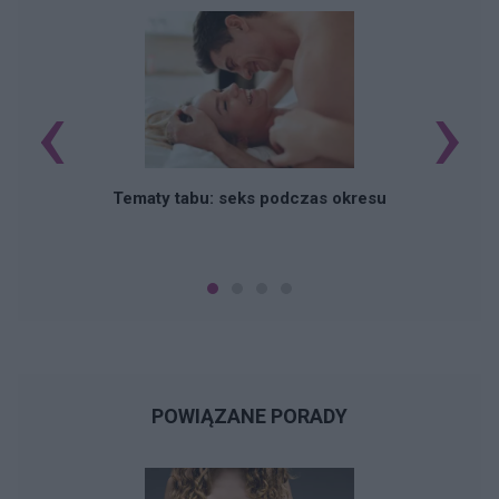
‹
›
O
Tematy tabu: seks podczas okresu
POWIĄZANE PORADY