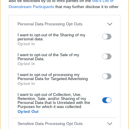
also be disclosed by us to third parties on the
IAB’s List of
prawidłowo drogiej w poniedziałek zapomniałam
Downstream Participants
that may further disclose it to other
a we wtorek jak się zorientowałam to wzięłam
third parties.
dwie. Moje pytanie brzmi jakie jest ryzyko ciąży
w tym przypadku biorąc pod uwagę ten
Personal Data Processing Opt Outs
gość
stosunek z czwartku.
I want to opt-out of the Sharing of my
personal data.
Wysypka
Opted In
Witam, od kilku dni borykam się ze swędzeniem,
I want to opt-out of the Sale of my
pieczeniem podczas oddawania moczu. Dziś
Personal Data.
postanowiłam tam zerknąć i sytuacja wygląda
Opted In
Forum:
Ginekologia - specjalista radzi, dla
tak jak na zdjęciu. Czy może ktoś wie, co to
pacjentki
I want to opt-out of processing my
może być?
Personal Data for Targeted Advertising.
Opted In
I want to opt-out of Collection, Use,
POWIĄZANE
Retention, Sale, and/or Sharing of my
Personal Data that Is Unrelated with the
Purposes for which it was collected.
Tematy
miesiączka
antykoncepcja
ginekologia
Opted Out
ciąża
test ciążowy
okres
Sensitive Data Processing Opt Outs