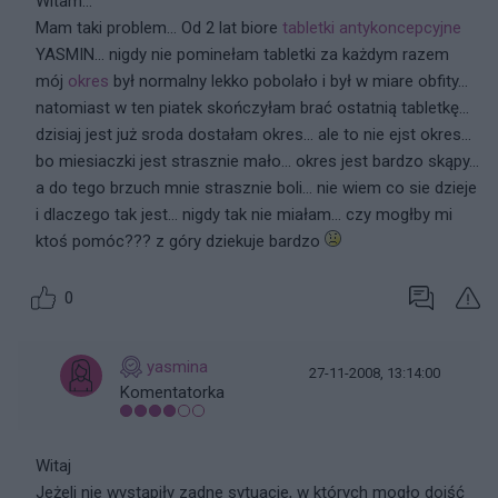
Witam...
Mam taki problem... Od 2 lat biore
tabletki antykoncepcyjne
YASMIN... nigdy nie pominełam tabletki za każdym razem
mój
okres
był normalny lekko pobolało i był w miare obfity...
natomiast w ten piatek skończyłam brać ostatnią tabletkę...
dzisiaj jest już sroda dostałam okres... ale to nie ejst okres...
bo miesiaczki jest strasznie mało... okres jest bardzo skąpy...
a do tego brzuch mnie strasznie boli... nie wiem co sie dzieje
i dlaczego tak jest... nigdy tak nie miałam... czy mogłby mi
ktoś pomóc??? z góry dziekuje bardzo
0
yasmina
27-11-2008, 13:14:00
Komentatorka
Witaj
Jeżeli nie wystąpiły zadne sytuacje, w których mogło dojść