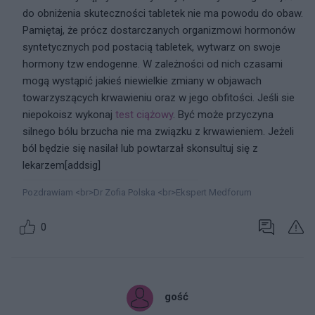
do obniżenia skuteczności tabletek nie ma powodu do obaw.
Pamiętaj, że prócz dostarczanych organizmowi hormonów
syntetycznych pod postacią tabletek, wytwarz on swoje
hormony tzw endogenne. W zależności od nich czasami
mogą wystąpić jakieś niewielkie zmiany w objawach
towarzyszących krwawieniu oraz w jego obfitości. Jeśli sie
niepokoisz wykonaj
test ciążowy
. Być może przyczyna
silnego bólu brzucha nie ma związku z krwawieniem. Jeżeli
ból będzie się nasilał lub powtarzał skonsultuj się z
lekarzem[addsig]
Pozdrawiam <br>Dr Zofia Polska <br>Ekspert Medforum
0
gość