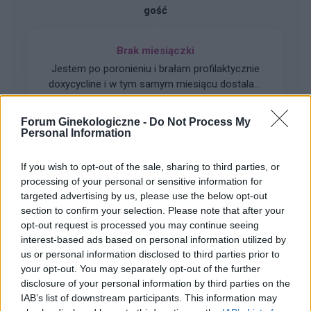
gość
Brak miesiączki
Jestem po poronieniu i brałam profilaktycznie
doxycycline i w tym samym miesiącu dostalam
zapalenie pęcherza moczowego i brałam też
Forum:
Ginekologia - forum dla rodziny i
furaginum i witaminę c , nie dostałam okresu od
Forum Ginekologiczne -
Do Not Process My
pacjentki
10 dni ,ciąża wykluczona beta HCG
Personal Information
przedwczoraj 0,2 a na wizycie u ginekologa
usłyszałam tylko że on nic tu nie widzi i że
If you wish to opt-out of the sale, sharing to third parties, or
endometrium bardzo cieniutkie .moje pytanie
processing of your personal or sensitive information for
czy okres powinien przyjść w tym miesiącu czy
targeted advertising by us, please use the below opt-out
gość
to coś poważniejszego ?
section to confirm your selection. Please note that after your
opt-out request is processed you may continue seeing
interest-based ads based on personal information utilized by
Ryzyko
us or personal information disclosed to third parties prior to
Dzień dobry, w czwartek miałam stosunek w
your opt-out. You may separately opt-out of the further
sobotę dostałam krwawienie z odstawienia i
disclosure of your personal information by third parties on the
trwało do poniedziałku. W niedzielę zaczęłam
IAB’s list of downstream participants. This information may
Forum:
Antykoncepcja
nowe opakowanie tabletek pierwsza wzięłam