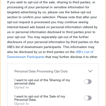
If you wish to opt-out of the sale, sharing to third parties, or
zmniejszyło wypadanie włosów? Też miałyście
processing of your personal or sensitive information for
takie problemy?
targeted advertising by us, please use the below opt-out
section to confirm your selection. Please note that after your
gość
opt-out request is processed you may continue seeing
interest-based ads based on personal information utilized by
Qlaira
us or personal information disclosed to third parties prior to
your opt-out. You may separately opt-out of the further
Dzień dobry, pół roku temu przyjmowałam
disclosure of your personal information by third parties on the
tabletki Qlaira ,jednak przerwałam niestety
IAB’s list of downstream participants. This information may
uderzenia gorąca i zawroty głowy wróciły .
also be disclosed by us to third parties on the
IAB’s List of
Forum:
Ginekologia - forum dla rodziny i
Zaczęłam znowu przyjmować tabletki mimo iż
Downstream Participants
that may further disclose it to other
pacjentki
jestem 2 tygodnie po okresie ,dziś wezmę 5
third parties.
tabletkę czy dzień ma znaczenia kiedy przyjęłam
pierwszą tabletkę ?
Personal Data Processing Opt Outs
POWIĄZANE
I want to opt-out of the Sharing of my
personal data.
Tematy
miesiączka
antykoncepcja
ginekologia
Opted In
ciąża
test ciążowy
okres
I want to opt-out of the Sale of my
Personal Data.
Opted In