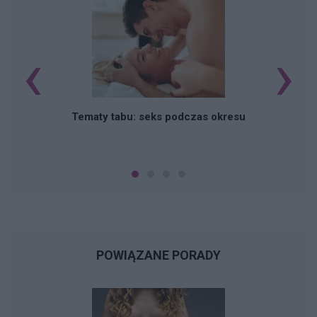
‹
›
O
Tematy tabu: seks podczas okresu
POWIĄZANE PORADY