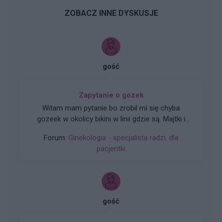
ZOBACZ INNE DYSKUSJE
gość
Zapytanie o gozek
Witam mam pytanie bo zrobil mi się chyba
gozeek w okolicy bikini w linii gdzie są. Majtki i
czy martwić się umówić do swojego ginekologa
Forum:
Ginekologia - specjalista radzi, dla
zeby sprawdził czy się wsiąknie sam czysto coś
pacjentki
innego
gość