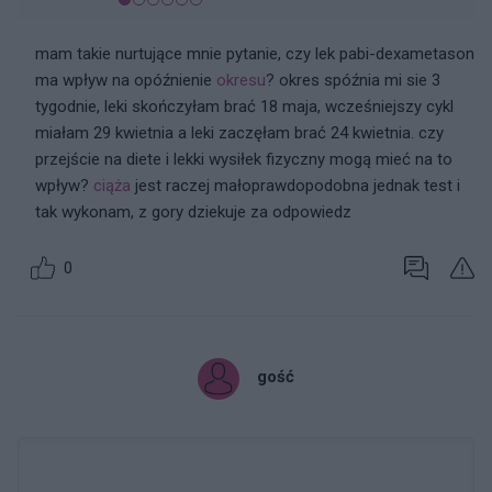
mam takie nurtujące mnie pytanie, czy lek pabi-dexametason
ma wpływ na opóźnienie
okresu
? okres spóźnia mi sie 3
tygodnie, leki skończyłam brać 18 maja, wcześniejszy cykl
miałam 29 kwietnia a leki zaczęłam brać 24 kwietnia. czy
przejście na diete i lekki wysiłek fizyczny mogą mieć na to
wpływ?
ciąża
jest raczej małoprawdopodobna jednak test i
tak wykonam, z gory dziekuje za odpowiedz
0
gość