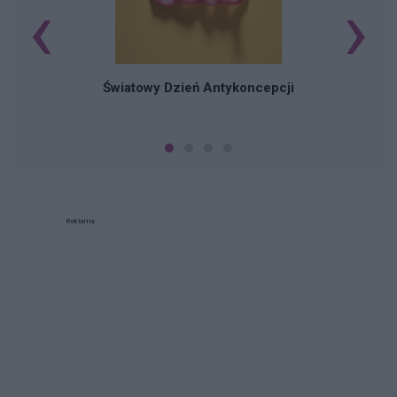
‹
›
Ś
Światowy Dzień Antykoncepcji
Reklama: